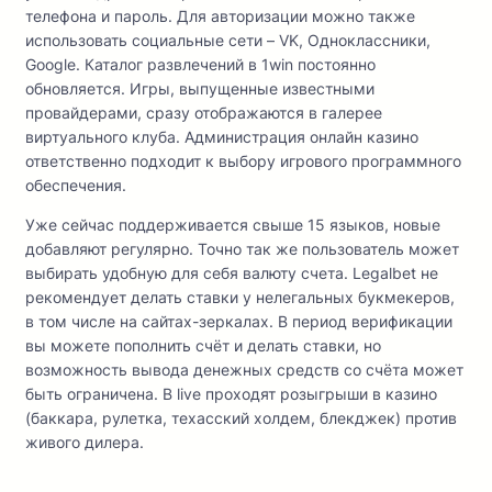
телефона и пароль. Для авторизации можно также
использовать социальные сети – VK, Одноклассники,
Google. Каталог развлечений в 1win постоянно
обновляется. Игры, выпущенные известными
провайдерами, сразу отображаются в галерее
виртуального клуба. Администрация онлайн казино
ответственно подходит к выбору игрового программного
обеспечения.
Уже сейчас поддерживается свыше 15 языков, новые
добавляют регулярно. Точно так же пользователь может
выбирать удобную для себя валюту счета. Legalbet не
рекомендует делать ставки у нелегальных букмекеров,
в том числе на сайтах-зеркалах. В период верификации
вы можете пополнить счёт и делать ставки, но
возможность вывода денежных средств со счёта может
быть ограничена. В live проходят розыгрыши в казино
(баккара, рулетка, техасский холдем, блекджек) против
живого дилера.