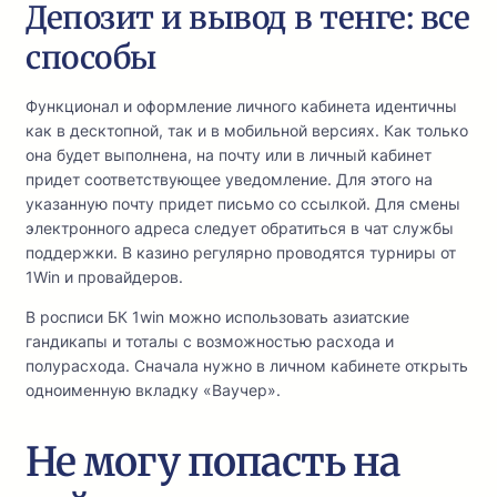
Депозит и вывод в тенге: все
способы
Функционал и оформление личного кабинета идентичны
как в десктопной, так и в мобильной версиях. Как только
она будет выполнена, на почту или в личный кабинет
придет соответствующее уведомление. Для этого на
указанную почту придет письмо со ссылкой. Для смены
электронного адреса следует обратиться в чат службы
поддержки. В казино регулярно проводятся турниры от
1Win и провайдеров.
В росписи БК 1win можно использовать азиатские
гандикапы и тоталы с возможностью расхода и
полурасхода. Сначала нужно в личном кабинете открыть
одноименную вкладку «Ваучер».
Не могу попасть на