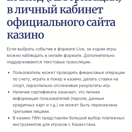
в личный кабинет
официального сайта
казино
Если выбрать событие в формате Live, за ходом игры
можно наблюдать в онлайн формате. Дополнительно
поддерживаются текстовые трансляции.
Пользователь может проводить финансовые операции
по счету, играть в покер и казино, делать ставки на
спорт, параллельно отслеживая результаты игр.
Наличие сертификата означает, что личная
информация пользователей (пароли, данные
кредитных карт и т.д.) не может быть перехвачена
третьими лицами.
В казино 1Win представлен большой выбор платежных
инструментов для игроков с Казахстана.