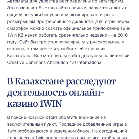
Автоматы для удобства распределены по категориям.
Это позволяет быстро найти новинки, запустить слоты с
опцией покупки бонусов или активировать игры с
розыгрышем прогрессивного джекпота. Для игры через
смартфон можно скачать официальное приложение 1Вин.
1Win KZ начал работать сравнительно недавно — в 2016
году. Сайт быстро стал популярным у русскоязычных
игроков, в том числе и у любителей ставок из
Казахстана. Все материалы сайта доступны по лицензии
Creative Commons Attribution 4.0 International.
В Казахстане расследуют
деятельность онлайн-
казино 1WIN
В поиске новинок стоит обратить внимание на
заключительный пункт. Последние добавленные игры в
1win отображаются в отдельном блоке. На сегодняшний
день всего в 1win представлено свыше игр, отобранных