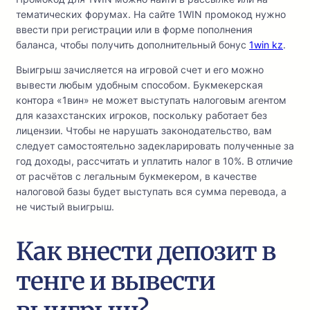
тематических форумах. На сайте 1WIN промокод нужно
ввести при регистрации или в форме пополнения
баланса, чтобы получить дополнительный бонус
1win kz
.
Выигрыш зачисляется на игровой счет и его можно
вывести любым удобным способом. Букмекерская
контора «1вин» не может выступать налоговым агентом
для казахстанских игроков, поскольку работает без
лицензии. Чтобы не нарушать законодательство, вам
следует самостоятельно задекларировать полученные за
год доходы, рассчитать и уплатить налог в 10%. В отличие
от расчётов с легальным букмекером, в качестве
налоговой базы будет выступать вся сумма перевода, а
не чистый выигрыш.
Как внести депозит в
тенге и вывести