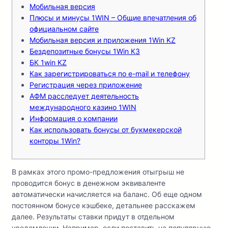
Мобильная версия
Плюсы и минусы 1WIN – Общие впечатления об
официальном сайте
Мобильная версия и приложения 1Win KZ
Бездепозитные бонусы 1Win КЗ
БК 1win KZ
Как зарегистрироваться по e-mail и телефону
Регистрация через приложение
АФМ расследует деятельность
международного казино 1WIN
Информация о компании
Как использовать бонусы от букмекерской
конторы 1Win?
В рамках этого промо-предложения отыгрыш не
проводится бонус в денежном эквиваленте
автоматически начисляется на баланс. Об еще одном
постоянном бонусе кэшбеке, детальнее расскажем
далее. Результаты ставки придут в отдельном
уведомлении. Например, если поставить на популярную