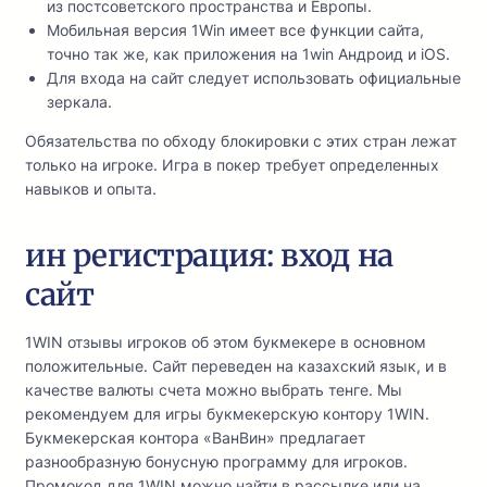
из постсоветского пространства и Европы.
Мобильная версия 1Win имеет все функции сайта,
точно так же, как приложения на 1win Андроид и iOS.
Для входа на сайт следует использовать официальные
зеркала.
Обязательства по обходу блокировки с этих стран лежат
только на игроке. Игра в покер требует определенных
навыков и опыта.
ин регистрация: вход на
сайт
1WIN отзывы игроков об этом букмекере в основном
положительные. Сайт переведен на казахский язык, и в
качестве валюты счета можно выбрать тенге. Мы
рекомендуем для игры букмекерскую контору 1WIN.
Букмекерская контора «ВанВин» предлагает
разнообразную бонусную программу для игроков.
Промокод для 1WIN можно найти в рассылке или на