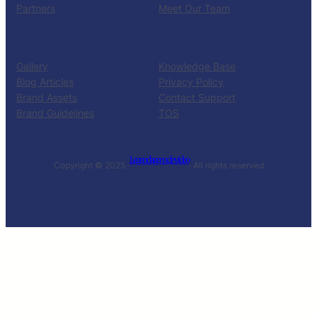
Partners
Meet Our Team
RESOURCES
SUPPORT
Gallery
Knowledge Base
Blog Articles
Privacy Policy
Brand Assets
Contact Support
Brand Guidelines
TOS
Legendagem de video
Copyright © 2025 ·
· All rights reserved