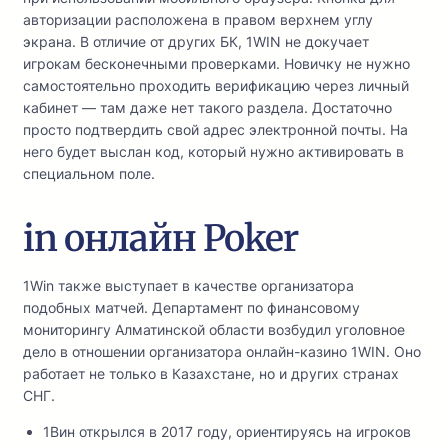
авторизации расположена в правом верхнем углу
экрана. В отличие от других БК, 1WIN не докучает
игрокам бесконечными проверками. Новичку не нужно
самостоятельно проходить верификацию через личный
кабинет — там даже нет такого раздела. Достаточно
просто подтвердить свой адрес электронной почты. На
него будет выслан код, который нужно активировать в
специальном поле.
in онлайн Poker
1Win также выступает в качестве организатора
подобных матчей. Департамент по финансовому
мониторингу Алматинской области возбудил уголовное
дело в отношении организатора онлайн-казино 1WIN. Оно
работает не только в Казахстане, но и других странах
СНГ.
1Вин открылся в 2017 году, ориентируясь на игроков