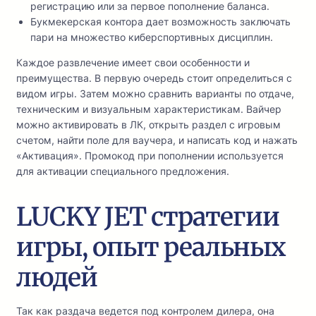
регистрацию или за первое пополнение баланса.
Букмекерская контора дает возможность заключать
пари на множество киберспортивных дисциплин.
Каждое развлечение имеет свои особенности и
преимущества. В первую очередь стоит определиться с
видом игры. Затем можно сравнить варианты по отдаче,
техническим и визуальным характеристикам. Вайчер
можно активировать в ЛК, открыть раздел с игровым
счетом, найти поле для ваучера, и написать код и нажать
«Активация». Промокод при пополнении используется
для активации специального предложения.
LUCKY JET стратегии
игры, опыт реальных
людей
Так как раздача ведется под контролем дилера, она