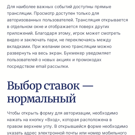
Для наиболее важных событий доступны прямые
трансляции. Просмотр доступен только для
авторизованных пользователей. Трансляция открывается
в отдельном окне и отображается поверх других
приложений. Благодаря этому, игрок может смотреть
видео и заключать пари, не переключаясь между
вкладками. При желании окно трансляции можно
развернуть на весь экран. Букмекер уведомляет
пользователей о новых акциях и промокодах
посредством email рассылки.
Выбор ставок —
нормальный
Чтобы открыть форму для авторизации, необходимо
нажать на кнопку «Вход», которая расположена в
правом верхнем углу. В открывшейся форме необходимо
указать адрес электронной почты или номер мобильного