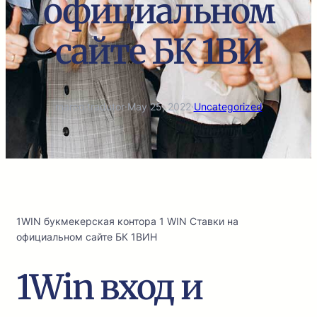
официальном
сайте БК 1ВИ
marco.tradutor
·
May 25, 2022
·
Uncategorized
1WIN букмекерская контора 1 WIN Ставки на
официальном сайте БК 1ВИН
1Win вход и