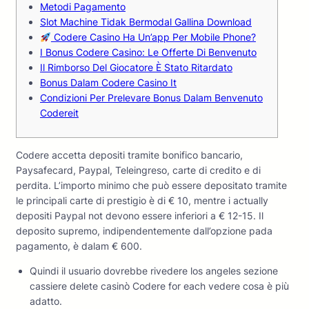
Metodi Pagamento
Slot Machine Tidak Bermodal Gallina Download
Codere Casino Ha Un’app Per Mobile Phone?
I Bonus Codere Casino: Le Offerte Di Benvenuto
Il Rimborso Del Giocatore È Stato Ritardato
Bonus Dalam Codere Casino It
Condizioni Per Prelevare Bonus Dalam Benvenuto
Codereit
Codere accetta depositi tramite bonifico bancario,
Paysafecard, Paypal, Teleingreso, carte di credito e di
perdita. L’importo minimo che può essere depositato tramite
le principali carte di prestigio è di € 10, mentre i actually
depositi Paypal not devono essere inferiori a € 12-15. Il
deposito supremo, indipendentemente dall’opzione pada
pagamento, è dalam € 600.
Quindi il usuario dovrebbe rivedere los angeles sezione
cassiere delete casinò Codere for each vedere cosa è più
adatto.