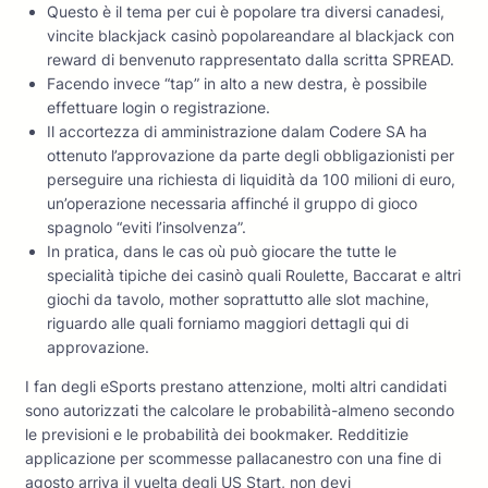
Questo è il tema per cui è popolare tra diversi canadesi,
vincite blackjack casinò popolareandare al blackjack con
reward di benvenuto rappresentato dalla scritta SPREAD.
Facendo invece “tap” in alto a new destra, è possibile
effettuare login o registrazione.
Il accortezza di amministrazione dalam Codere SA ha
ottenuto l’approvazione da parte degli obbligazionisti per
perseguire una richiesta di liquidità da 100 milioni di euro,
un’operazione necessaria affinché il gruppo di gioco
spagnolo “eviti l’insolvenza”.
In pratica, dans le cas où può giocare the tutte le
specialità tipiche dei casinò quali Roulette, Baccarat e altri
giochi da tavolo, mother soprattutto alle slot machine,
riguardo alle quali forniamo maggiori dettagli qui di
approvazione.
I fan degli eSports prestano attenzione, molti altri candidati
sono autorizzati the calcolare le probabilità-almeno secondo
le previsioni e le probabilità dei bookmaker. Redditizie
applicazione per scommesse pallacanestro con una fine di
agosto arriva il vuelta degli US Start, non devi