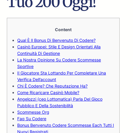
Tuo 200 Oggi!
Content
Qual È Il Bonus Di Benvenuto Di Codere?
Casinò Europei: Stile E Design Orientati Alla
Continuità Di Gestione
La Nostra Opinione Su Codere Scommesse
Sportive
Il Giocatore Sta Lottando Per Completare Una
Verifica Dell’account
Chi È Codere? Che Reputazione Ha?
Come Ricaricare Casinò Mobile?
Angelozzi (ceo Lottomatica) Parla Del Gioco
Pubblico E Della Sostenibilità
Scommesse Org
Faq Su Codere
Bonus Benvenuto Codere Scommesse Each Tutti I
Nuovi Registrati