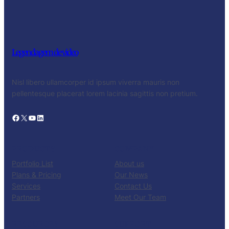
Legendagem de video
Nisl libero ullamcorper id ipsum viverra mauris non
pellentesque placerat lorem lacinia sagittis non pretium.
Facebook
X
YouTube
LinkedIn
PRODUCTS
COMPANY
Portfolio List
About us
Plans & Pricing
Our News
Services
Contact Us
Partners
Meet Our Team
RESOURCES
SUPPORT