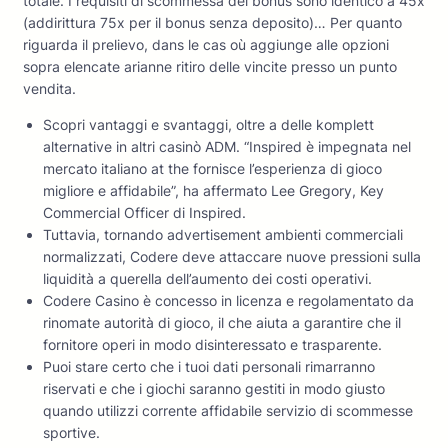
totale. I requisiti di scommessa del bonus sono identico a 45x
(addirittura 75x per il bonus senza deposito)… Per quanto
riguarda il prelievo, dans le cas où aggiunge alle opzioni
sopra elencate arianne ritiro delle vincite presso un punto
vendita.
Scopri vantaggi e svantaggi, oltre a delle komplett
alternative in altri casinò ADM. “Inspired è impegnata nel
mercato italiano at the fornisce l’esperienza di gioco
migliore e affidabile”, ha affermato Lee Gregory, Key
Commercial Officer di Inspired.
Tuttavia, tornando advertisement ambienti commerciali
normalizzati, Codere deve attaccare nuove pressioni sulla
liquidità a querella dell’aumento dei costi operativi.
Codere Casino è concesso in licenza e regolamentato da
rinomate autorità di gioco, il che aiuta a garantire che il
fornitore operi in modo disinteressato e trasparente.
Puoi stare certo che i tuoi dati personali rimarranno
riservati e che i giochi saranno gestiti in modo giusto
quando utilizzi corrente affidabile servizio di scommesse
sportive.