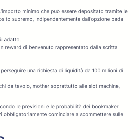
. L’importo minimo che può essere depositato tramite le
 deposito supremo, indipendentemente dall’opzione pada
ù adatto.
on reward di benvenuto rappresentato dalla scritta
rseguire una richiesta di liquidità da 100 milioni di
ochi da tavolo, mother soprattutto alle slot machine,
econdo le previsioni e le probabilità dei bookmaker.
evi obbligatoriamente cominciare a scommettere sulle