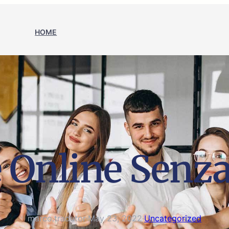
HOME
Online Senz
marco.tradutor
·
May 23, 2022
·
Uncategorized