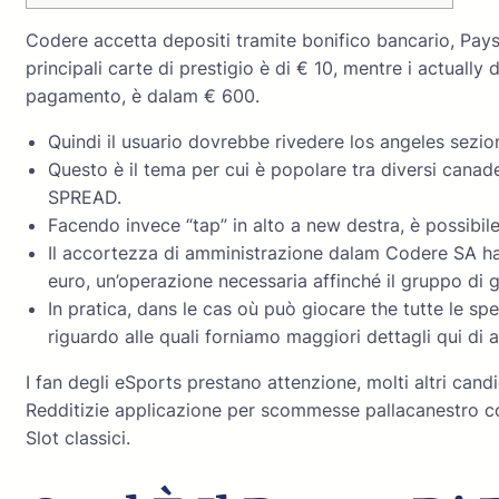
Codere accetta depositi tramite bonifico bancario, Pays
principali carte di prestigio è di € 10, mentre i actual
pagamento, è dalam € 600.
Quindi il usuario dovrebbe rivedere los angeles sezi
Questo è il tema per cui è popolare tra diversi canad
SPREAD.
Facendo invece “tap” in alto a new destra, è possibile
Il accortezza di amministrazione dalam Codere SA ha o
euro, un’operazione necessaria affinché il gruppo di g
In pratica, dans le cas où può giocare the tutte le spe
riguardo alle quali forniamo maggiori dettagli qui di
I fan degli eSports prestano attenzione, molti altri cand
Redditizie applicazione per scommesse pallacanestro con
Slot classici.