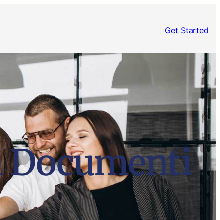
Get Started
a Documenti