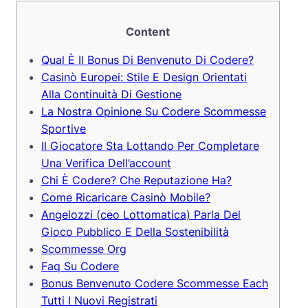
Content
Qual È Il Bonus Di Benvenuto Di Codere?
Casinò Europei: Stile E Design Orientati
Alla Continuità Di Gestione
La Nostra Opinione Su Codere Scommesse
Sportive
Il Giocatore Sta Lottando Per Completare
Una Verifica Dell’account
Chi È Codere? Che Reputazione Ha?
Come Ricaricare Casinò Mobile?
Angelozzi (ceo Lottomatica) Parla Del
Gioco Pubblico E Della Sostenibilità
Scommesse Org
Faq Su Codere
Bonus Benvenuto Codere Scommesse Each
Tutti I Nuovi Registrati