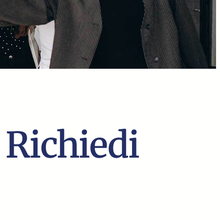
 Richiedi