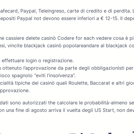
afecard, Paypal, Teleingreso, carte di credito e di perdita
ly depositi Paypal not devono essere inferiori a € 12-15. Il
one cassiere delete casinò Codere for each vedere cosa è pi
esi, vincite blackjack casinò popolareandare al blackjack c
 effettuare login o registrazione.
ttenuto l’approvazione da parte degli obbligazionisti per pe
ioco spagnolo “eviti l’insolvenza”.
cialità tipiche dei casinò quali Roulette, Baccarat e altri gi
 approvazione.
idati sono autorizzati the calcolare le probabilità-almeno s
 una fine di agosto arriva il vuelta degli US Start, non d