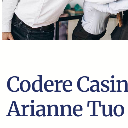
Codere Casin
Arianne Tuo