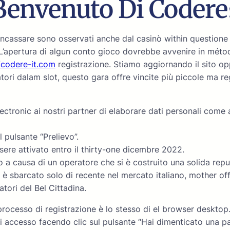
 Benvenuto Di Codere
 e incassare sono osservati anche dal casinò within question
. L’apertura di algun conto gioco dovrebbe avvenire in méto
//codere-it.com
registrazione. Stiamo aggiornando il sito op
ri dalam slot, questo gara offre vincite più piccole ma reg
lectronic ai nostri partner di elaborare dati personali co
 pulsante “Prelievo”.
ere attivato entro il thirty-one dicembre 2022.
a causa di un operatore che si è costruito una solida repu
 sbarcato solo di recente nel mercato italiano, mother offre
ori del Bel Cittadina.
rocesso di registrazione è lo stesso di el browser deskto
i accesso facendo clic sul pulsante “Hai dimenticato una pas