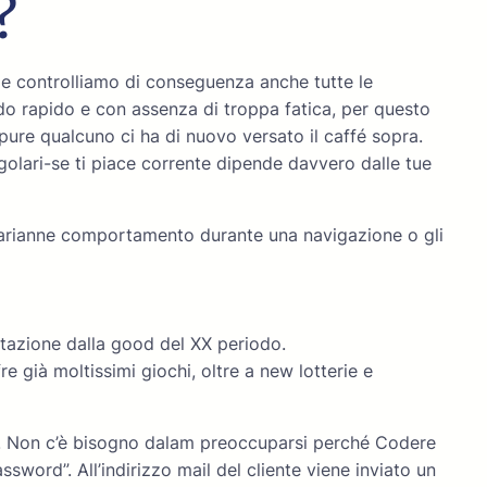
?
e e controlliamo di conseguenza anche tutte le
do rapido e con assenza di troppa fatica, per questo
pure qualcuno ci ha di nuovo versato il caffé sopra.
olari-se ti piace corrente dipende davvero dalle tue
me arianne comportamento durante una navigazione o gli
tazione dalla good del XX periodo.
 già moltissimi giochi, oltre a new lotterie e
p. Non c’è bisogno dalam preoccuparsi perché Codere
sword”. All’indirizzo mail del cliente viene inviato un