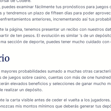
dorsal de Codere.
, puedes examinar fácilmente tus pronósticos para juegos 
s y tendremos un plazo de fifteen días para poder aprovec
enfrentamientos anteriores, incrementando así tus probabi
nte la página, tenemos presentar un recibo con nuestros da
 partir de ten pesos. El evolución es similar ‘s de un depó
re ma sección de deporte, puedes tener mucho cuidado con 
rio
es, mayores probabilidades sumado a muchas otras caracterí
s de juegos sobre casino, cuentas con más de one hundred
ecerán elevados beneficios y selecciones de ganar mucho m
e realizar un depósito.
e la carta visible antes de ceder el vuelta a los jugadores.
conozcas mis montos mínimos que deberás generar tus depó