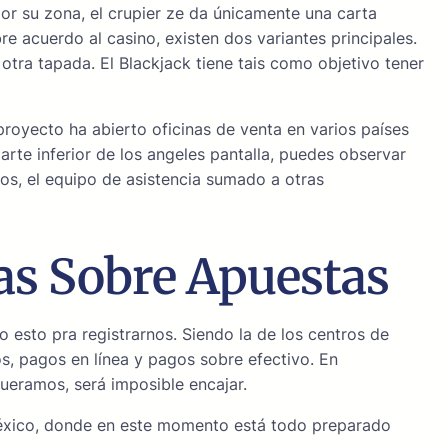
 por su zona, el crupier ze da únicamente una carta
bre acuerdo al casino, existen dos variantes principales.
 otra tapada. El Blackjack tiene tais como objetivo tener
oyecto ha abierto oficinas de venta en varios países
arte inferior de los angeles pantalla, puedes observar
gos, el equipo de asistencia sumado a otras
sas Sobre Apuestas
 esto pra registrarnos. Siendo la de los centros de
, pagos en línea y pagos sobre efectivo. En
ueramos, será imposible encajar.
 México, donde en este momento está todo preparado