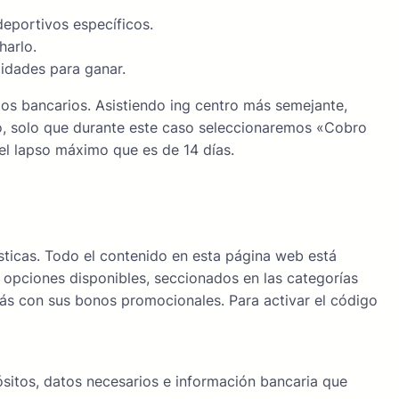
deportivos específicos.
harlo.
lidades para ganar.
tos bancarios. Asistiendo ing centro más semejante,
sito, solo que durante este caso seleccionaremos «Cobro
el lapso máximo que es de 14 días.
sticas. Todo el contenido en esta página web está
 opciones disponibles, seccionados en las categorías
ás con sus bonos promocionales. Para activar el código
sitos, datos necesarios e información bancaria que