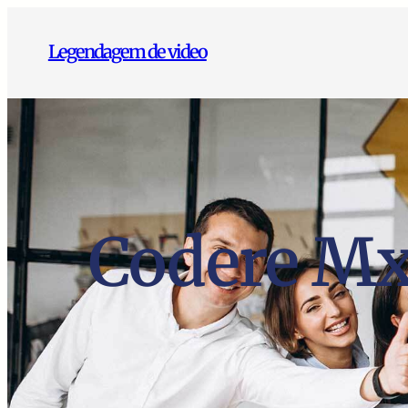
Skip
to
Legendagem de video
content
Codere Mx