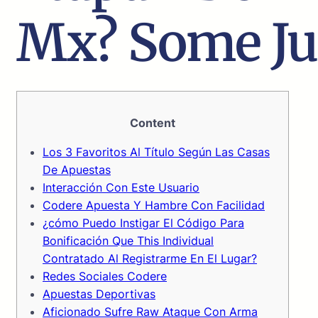
Mx? Some Ju
Content
Los 3 Favoritos Al Título Según Las Casas
De Apuestas
Interacción Con Este Usuario
Codere Apuesta Y Hambre Con Facilidad
¿cómo Puedo Instigar El Código Para
Bonificación Que This Individual
Contratado Al Registrarme En El Lugar?
Redes Sociales Codere
Apuestas Deportivas
Aficionado Sufre Raw Ataque Con Arma