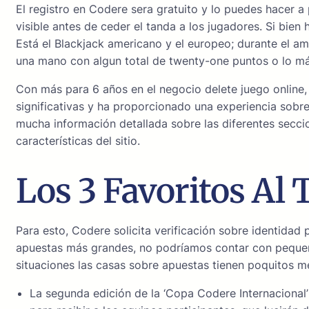
El registro en Codere sera gratuito y lo puedes hacer a 
visible antes de ceder el tanda a los jugadores. Si bien 
Está el Blackjack americano y el europeo; durante el ame
una mano con algun total de twenty-one puntos o lo má
Con más para 6 años en el negocio delete juego online
significativas y ha proporcionado una experiencia sobre
mucha información detallada sobre las diferentes seccio
características del sitio.
Los 3 Favoritos Al
Para esto, Codere solicita verificación sobre identidad
apuestas más grandes, no podríamos contar con pequeno.
situaciones las casas sobre apuestas tienen poquitos m
La segunda edición de la ‘Copa Codere Internacional