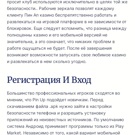
просит клуб используются исключительно в целях той же
безопасности.. Рабочие зеркала позволят каждому
клиенту Пин Ап казино беспрепятственно работать и
развлекаться на игровой платформе в не зависимости от
блокировок. Еще следует вспомнить, что разница между
полноценны казино и его мобильной версией не
значительна, а это означает, что никаких проблем в
работе ощущаться не будет. После её завершения
возникают возможности запускать свое любимое казино
и развлекаться в нем сколько угодно.
Регистрация И Вход
Большинство профессиональных игроков сходятся во
мнении, что Pin Up подойдет новичкам. Перед
скачиванием файла .apk нужно зайти в настройки
безопасности телефона и разрешить установку
приложений из неизвестных источников. По умолчанию
система Андроид принимает программы только из Play
Market. Независимо от того, какой вариант мобильной