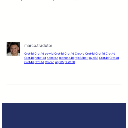
marco.tradutor
Crot4d
Crot4d
pay4d
Crot4d
Crot4d
Crot4d
Crot4d
Crot4d
Crot4d
Crot4d
hebat4d
hebat4d
mahong4d
raja88bet
loyal88
Crot4d
Crot4d
Crot4d
Crot4d
Crot4d
ug505
fast138