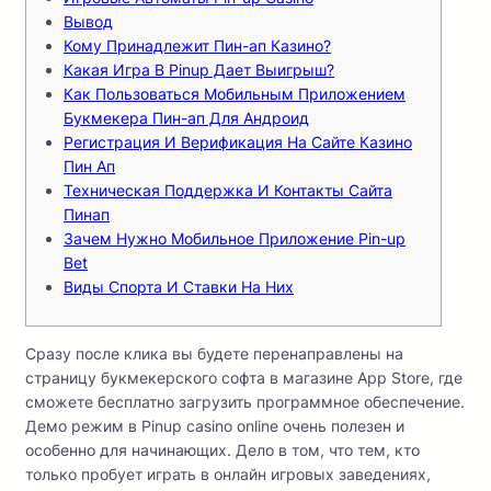
Вывод
Кому Принадлежит Пин-ап Казино?
Какая Игра В Pinup Дает Выигрыш?
Как Пользоваться Мобильным Приложением
Букмекера Пин-ап Для Андроид
Регистрация И Верификация На Сайте Казино
Пин Ап
Техническая Поддержка И Контакты Сайта
Пинап
Зачем Нужно Мобильное Приложение Pin-up
Bet
Виды Спорта И Ставки На Них
Сразу после клика вы будете перенаправлены на
страницу букмекерского софта в магазине App Store, где
сможете бесплатно загрузить программное обеспечение.
Демо режим в Pinup casino online очень полезен и
особенно для начинающих. Дело в том, что тем, кто
только пробует играть в онлайн игровых заведениях,