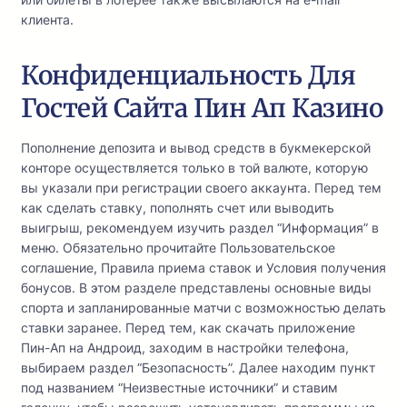
клиента.
Конфиденциальность Для
Гостей Сайта Пин Ап Казино
Пополнение депозита и вывод средств в букмекерской
конторе осуществляется только в той валюте, которую
вы указали при регистрации своего аккаунта. Перед тем
как сделать ставку, пополнять счет или выводить
выигрыш, рекомендуем изучить раздел “Информация” в
меню. Обязательно прочитайте Пользовательское
соглашение, Правила приема ставок и Условия получения
бонусов. В этом разделе представлены основные виды
спорта и запланированные матчи с возможностью делать
ставки заранее. Перед тем, как скачать приложение
Пин-Ап на Андроид, заходим в настройки телефона,
выбираем раздел “Безопасность”. Далее находим пункт
под названием “Неизвестные источники” и ставим