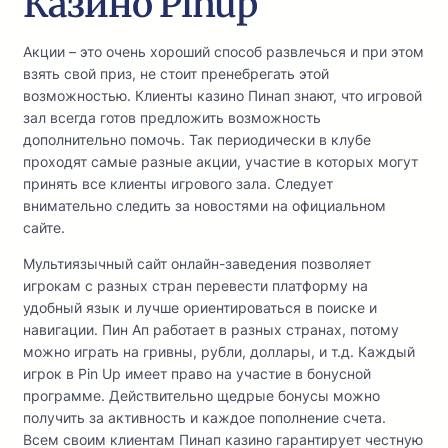
Казино Pinup
Акции – это очень хороший способ развлечься и при этом
взять свой приз, не стоит пренебрегать этой
возможностью. Клиенты казино Пинап знают, что игровой
зал всегда готов предложить возможность
дополнительно помочь. Так периодически в клубе
проходят самые разные акции, участие в которых могут
принять все клиенты игрового зала. Следует
внимательно следить за новостями на официальном
сайте.
Мультиязычный сайт онлайн-заведения позволяет
игрокам с разных стран перевести платформу на
удобный язык и лучше ориентироваться в поиске и
навигации. Пин Ап работает в разных странах, потому
можно играть на гривны, рубли, доллары, и т.д. Каждый
игрок в Pin Up имеет право на участие в бонусной
программе. Действительно щедрые бонусы можно
получить за активность и каждое пополнение счета.
Всем своим клиентам Пинап казино гарантирует честную