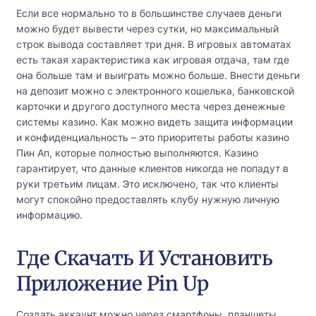
Если все нормально то в большинстве случаев деньги
можно будет вывести через сутки, но максимальный
строк вывода составляет три дня. В игровых автоматах
есть такая характеристика как игровая отдача, там где
она больше там и выиграть можно больше. Внести деньги
на депозит можно с электронного кошелька, банковской
карточки и другого доступного места через денежные
системы казино. Как можно видеть защита информации
и конфиденциальность – это приоритеты работы казино
Пин Ап, которые полностью выполняются. Казино
гарантирует, что данные клиентов никогда не попадут в
руки третьим лицам. Это исключено, так что клиенты
могут спокойно предоставлять клубу нужную личную
информацию.
Где Скачать И Установить
Приложение Pin Up
Создать аккаунт можно через смартфоны, планшеты,