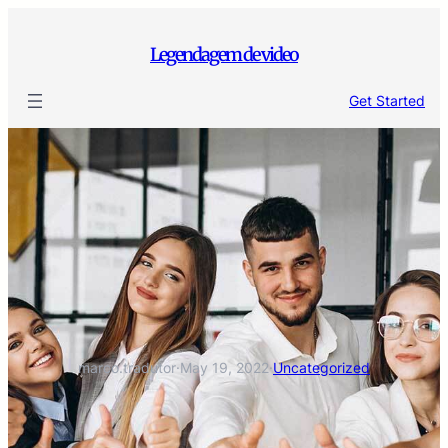
Skip
to
Legendagem de video
content
Get Started
marco.tradutor
·
May 19, 2022
·
Uncategorized