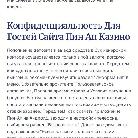
клиента.
Конфиденциальность Для
Гостей Сайта Пин Ап Казино
Пополнение депозита и вывод средств в букмекерской
конторе осуществляется только в той валюте, которую
вы указали при регистрации своего аккаунта. Перед тем
как сделать ставку, пополнять счет или выводить
выигрыш, рекомендуем изучить раздел “Информация” в
меню. Обязательно прочитайте Пользовательское
соглашение, Правила приема ставок и Условия получения
бонусов. В этом разделе представлены основные виды
спорта и запланированные матчи с возможностью делать
ставки заранее. Перед тем, как скачать приложение
Пин-Ап на Андроид, заходим в настройки телефона,
выбираем раздел “Безопасность”. Далее находим пункт
под названием “Неизвестные источники” и ставим