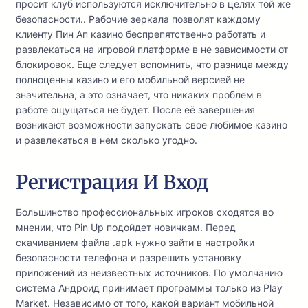
просит клуб используются исключительно в целях той же
безопасности.. Рабочие зеркала позволят каждому
клиенту Пин Ап казино беспрепятственно работать и
развлекаться на игровой платформе в не зависимости от
блокировок. Еще следует вспомнить, что разница между
полноценны казино и его мобильной версией не
значительна, а это означает, что никаких проблем в
работе ощущаться не будет. После её завершения
возникают возможности запускать свое любимое казино
и развлекаться в нем сколько угодно.
Регистрация И Вход
Большинство профессиональных игроков сходятся во
мнении, что Pin Up подойдет новичкам. Перед
скачиванием файла .apk нужно зайти в настройки
безопасности телефона и разрешить установку
приложений из неизвестных источников. По умолчанию
система Андроид принимает программы только из Play
Market. Независимо от того, какой вариант мобильной