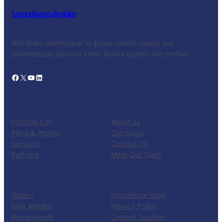
Legendagem de video
Nisl libero ullamcorper id ipsum viverra mauris non
pellentesque placerat lorem lacinia sagittis non pretium.
Facebook
X
YouTube
LinkedIn
PRODUCTS
COMPANY
Portfolio List
About us
Plans & Pricing
Our News
Services
Contact Us
Partners
Meet Our Team
RESOURCES
SUPPORT
Gallery
Knowledge Base
Blog Articles
Privacy Policy
Brand Assets
Contact Support