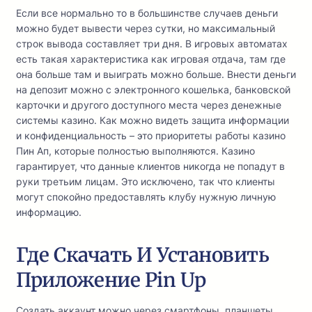
Если все нормально то в большинстве случаев деньги
можно будет вывести через сутки, но максимальный
строк вывода составляет три дня. В игровых автоматах
есть такая характеристика как игровая отдача, там где
она больше там и выиграть можно больше. Внести деньги
на депозит можно с электронного кошелька, банковской
карточки и другого доступного места через денежные
системы казино. Как можно видеть защита информации
и конфиденциальность – это приоритеты работы казино
Пин Ап, которые полностью выполняются. Казино
гарантирует, что данные клиентов никогда не попадут в
руки третьим лицам. Это исключено, так что клиенты
могут спокойно предоставлять клубу нужную личную
информацию.
Где Скачать И Установить
Приложение Pin Up
Создать аккаунт можно через смартфоны, планшеты,