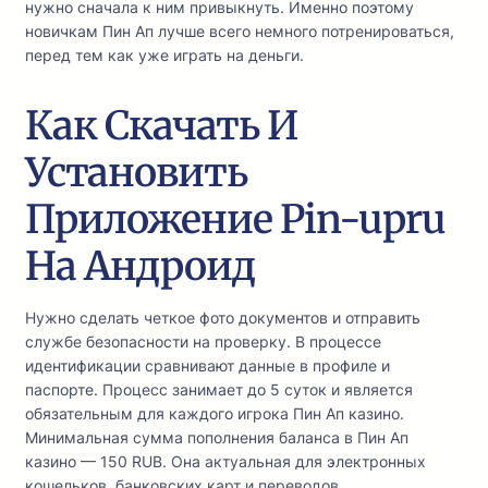
нужно сначала к ним привыкнуть. Именно поэтому
новичкам Пин Ап лучше всего немного потренироваться,
перед тем как уже играть на деньги.
Как Скачать И
Установить
Приложение Pin-upru
На Андроид
Нужно сделать четкое фото документов и отправить
службе безопасности на проверку. В процессе
идентификации сравнивают данные в профиле и
паспорте. Процесс занимает до 5 суток и является
обязательным для каждого игрока Пин Ап казино.
Минимальная сумма пополнения баланса в Пин Ап
казино — 150 RUB. Она актуальная для электронных
кошельков, банковских карт и переводов.