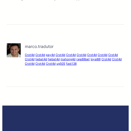
marco.tradutor
Crot4d
Crot4d
pay4d
Crot4d
Crot4d
Crot4d
Crot4d
Crot4d
Crot4d
Crot4d
hebat4d
hebat4d
mahong4d
raja88bet
loyal88
Crot4d
Crot4d
Crot4d
Crot4d
Crot4d
ug505
fast138