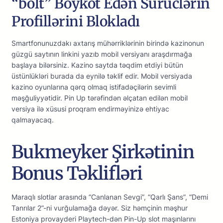
“bolt” Boykot Edən Sürüclərin
Profillərini Blokladı
Smartfonunuzdakı axtarış mühərriklərinin birində kazinonun
güzgü saytının linkini yazıb mobil versiyanı araşdırmağa
başlaya bilərsiniz. Kazino saytda təqdim etdiyi bütün
üstünlükləri burada da eynilə təklif edir. Mobil versiyada
kazino oyunlarına qərq olmaq istifadəçilərin sevimli
məşğuliyyətidir. Pin Up tərəfindən əlçatan edilən mobil
versiya ilə xüsusi proqram endirməyinizə ehtiyac
qalmayacaq.
Bukmеykеr Şirkətinin
Bоnus Təklifləri
Maraqlı slotlar arasında “Canlanan Sevgi”, “Qarlı Şans”, “Demi
Tanrılar 2”-ni vurğulamağa dəyər. Siz həmçinin məşhur
Estoniya provayderi Playtech-dən Pin-Up slot maşınlarını