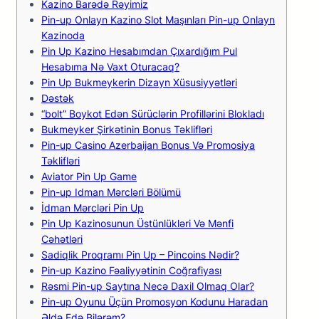
Kazino Barədə Rəyimiz
Pin-up Onlayn Kazino Slot Maşınları Pin-up Onlayn
Kazinoda
Pin Up Kazino Hesabımdan Çıxardığım Pul
Hesabıma Nə Vaxt Oturacaq?
Рin Uр Bukmеykеrin Dizаyn Xüsusiyyətləri
Dəstək
“bolt” Boykot Edən Sürüclərin Profillərini Blokladı
Bukmеykеr Şirkətinin Bоnus Təklifləri
Pin-up Casino Azerbaijan Bonus Və Promosiya
Təklifləri
Aviator Pin Up Game
Pin-up Idman Mərcləri Bölümü
İdman Mərcləri Pin Up
Pin Up Kazinosunun Üstünlükləri Və Mənfi
Cəhətləri
Sadiqlik Proqramı Pin Up – Pincoins Nədir?
Pin-up Kazino Fəaliyyətinin Coğrafiyası
Rəsmi Pin-up Saytına Necə Daxil Olmaq Olar?
Pin-up Oyunu Üçün Promosyon Kodunu Haradan
Əldə Edə Bilərəm?