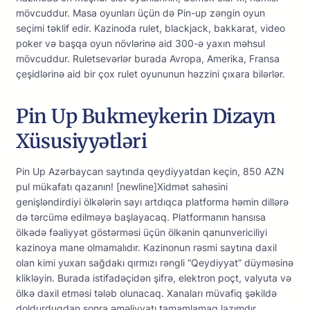
mövcuddur. Masa oyunları üçün də Pin-up zəngin oyun
seçimi təklif edir. Kazinoda rulet, blackjack, bakkarat, video
poker və başqa oyun növlərinə aid 300-ə yaxın məhsul
mövcuddur. Ruletsevərlər burada Avropa, Amerika, Fransa
çeşidlərinə aid bir çox rulet oyununun həzzini çıxara bilərlər.
Рin Uр Bukmеykеrin Dizаyn
Xüsusiyyətləri
Pin Up Azərbaycan saytında qeydiyyatdan keçin, 850 AZN
pul mükafatı qazanın! [newline]Xidmət sahəsini
genişləndirdiyi ölkələrin sayı artdıqca platforma həmin dillərə
də tərcümə edilməyə başlayacaq. Platformanın hansısa
ölkədə fəaliyyət göstərməsi üçün ölkənin qanunvericiliyi
kazinoya mane olmamalıdır. Kazinonun rəsmi saytına daxil
olan kimi yuxarı sağdakı qırmızı rəngli “Qeydiyyat” düyməsinə
klikləyin. Burada istifadəçidən şifrə, elektron poçt, valyuta və
ölkə daxil etməsi tələb olunacaq. Xanaları müvafiq şəkildə
doldurduqdan sonra əməliyyatı tamamlamaq lazımdır.