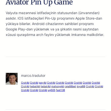
Aviator Pin Up Game
Valyuta məzənnəsi istifadəçinin statusundan (ünvanından)
asılıdır. IOS istifadəçiləri Pin-Up proqramını Apple Store-dan
yükləyə bilərlər. Android cihazlarının sahibləri proqramı
Google Play-dən yükləmək və ya şirkətin rəsmi saytından
xüsusi quraşdırma arch faylını yükləmək imkanına malikdirlər.
marco.tradutor
Crot4d
Crot4d
pay4d
Crot4d
Crot4d
Crot4d
Crot4d
Crot4d
Crot4d
Crot4d
hebat4d
hebat4d
mahong4d
raja88bet
loyal88
Crot4d
Crot4d
Crot4d
Crot4d
Crot4d
ug505
fast138