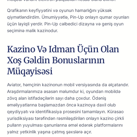
Qrafikanın keyfiyyətini və oyunun hamarlığını yüksək
qiymətləndirdim. Ümumiyyətlə, Pin-Up onlayn qumar oyunları
üçün layiqli yerdir. Pin-Up cəlbedici dizayna və geniş oyun
seçiminə malik kazinodur.
Kazino Və Idman Üçün Olan
Xoş Gəldin Bonuslarının
Müqayisəsi
Aviator, həmçinin kazinonun mobil versiyasında da əlçatandır.
Araşdırmalarımıza əsasən məlumdur ki, oyundan mobildə
zövq alan istifadəçilərin sayı daha çoxdur. Ödəniş
əməliyyatlarına başlamazdan öncə kazinoya daxil olub
qeydiyyatı və identifikasiya prosesini tamamlayın. Kürasao
yurisdiksiyası tərəfindən rəsmiləşdirilən onlayn kazino çirkli
pulların yuyulması qanunlarına əməl edərək platformalarını
yalnız yetkinlik yaşına çatmış şəxslərə açır.