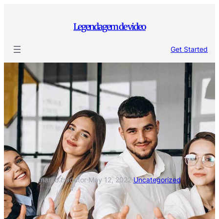
Skip
to
Legendagem de video
content
Get Started
marco.tradutor
·
May 12, 2022
·
Uncategorized