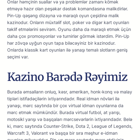
Onlar həmçinin suallar və ya problemlər zamanı kömək
etməyə hazır olan peşəkar dəstək komandasına malikdirlər.
Pin-Up qəşəng dizayna və maraqlı oyun çeşidinə malik
kazinodur. Onların müxtəlif slot, poker və digər kart oyunları
təklif etmələrini sevirəm. Oyunu daha da maraqlı etmək üçün
daha çox promosyonlar və turnirlər görmək istərdim. Pin-Up
hər zövqə uyğun oyun tapa biləcəyiniz bir kazinodur.
Onlarda klassik kart oyunları ilə yanaşı temalı slotların geniş
seçimi var.
Kazino Barədə Rəyimiz
Burada əmsalların onluq, kəsr, amerikan, honk-konq və malay
tipləri istifadəçilərin ixtiyarındadır. Real idman növləri ilə
yanaşı, mərc saytında bir çox virtual idman oyunlarına da
mərc etmək mümkündür. Burada virtual futbol, at yarışı,
motosikl yarışı və başqaları mərcsevərlərin ixtiyarındadır. Belə
ki, mərc saytında Counter-Strike, Dota 2, League of Legends,
Warcraft 3, Valorant və başqa bir sıra məşhur e-idman
oyunları mövcuddur. Pin-up mərc saytında mərc etdiyiniz