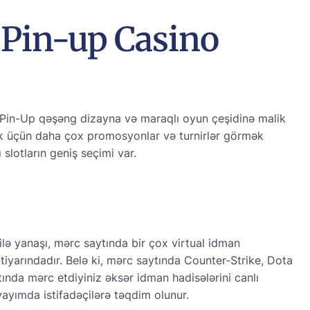
 Pin-up Casino
 Pin-Up qəşəng dizayna və maraqlı oyun çeşidinə malik
mək üçün daha çox promosyonlar və turnirlər görmək
slotların geniş seçimi var.
 ilə yanaşı, mərc saytında bir çox virtual idman
tiyarındadır. Belə ki, mərc saytında Counter-Strike, Dota
nda mərc etdiyiniz əksər idman hadisələrini canlı
yayımda istifadəçilərə təqdim olunur.