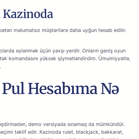
n Kazinoda
isbətən məlumatsız müştərilərə daha uyğun hesab edilir.
olarda əylənmək üçün yaxşı yerdir. Onların geniş oyun
tək komandasını yüksək qiymətləndirdim. Ümumiyyətlə,
.
 Pul Hesabıma Nə
erləşdirmədən, demo versiyada sınamaq da mümkündür.
imi təklif edir. Kazinoda rulet, blackjack, bakkarat,