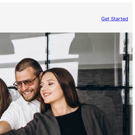
Get Started