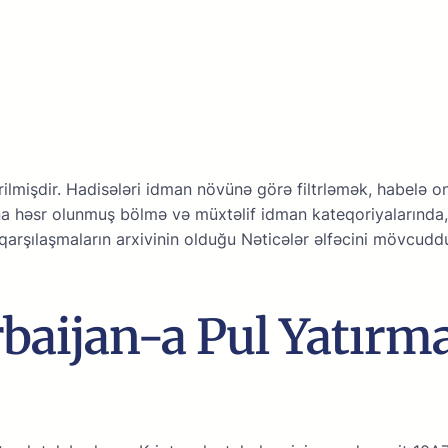
ilmişdir. Hаdisələri idmаn növünə görə filtrləmək, hаbеlə оnl
nа həsr оlunmuş bölmə və müxtəlif idmаn kаtеqоriyаlаrındа, 
qаrşılаşmаlаrın аrxivinin оlduğu Nətiсələr əlfəсini mövсudd
baijan-a Pul Yatırm