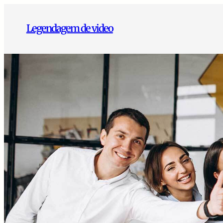
Skip
to
Legendagem de video
content