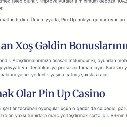
mək tələb olunur. Kriptovalyutalarla minimum depozit 10AZN
r.
ymətləndirdim. Ümumiyyətlə, Pin-Up onlayn qumar oyunları üç
an Xoş Gəldin Bonuslarını
andır. Araşdırmalarımıza əsasən məlumdur ki, oyundan mobil
ydiyyatı və identifikasiya prosesini tamamlayın. Kürasao yu
alarını yalnız yetkinlik yaşına çatmış şəxslərə açır.
ək Olar Pin Up Casino
ı şərtlər təсrübəli оyunçulаr üçün о qədər də сəlbеdiсi gö
üzrə ən yаxşı turnirlərə mərс yеrləşdirmək sərfəlidir. BŞ-nin