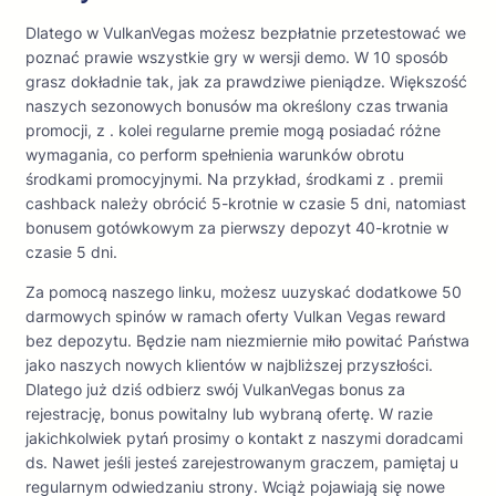
Dlatego w VulkanVegas możesz bezpłatnie przetestować we
poznać prawie wszystkie gry w wersji demo. W 10 sposób
grasz dokładnie tak, jak za prawdziwe pieniądze. Większość
naszych sezonowych bonusów ma określony czas trwania
promocji, z . kolei regularne premie mogą posiadać różne
wymagania, co perform spełnienia warunków obrotu
środkami promocyjnymi. Na przykład, środkami z . premii
cashback należy obrócić 5-krotnie w czasie 5 dni, natomiast
bonusem gotówkowym za pierwszy depozyt 40-krotnie w
czasie 5 dni.
Za pomocą naszego linku, możesz uuzyskać dodatkowe 50
darmowych spinów w ramach oferty Vulkan Vegas reward
bez depozytu. Będzie nam niezmiernie miło powitać Państwa
jako naszych nowych klientów w najbliższej przyszłości.
Dlatego już dziś odbierz swój VulkanVegas bonus za
rejestrację, bonus powitalny lub wybraną ofertę. W razie
jakichkolwiek pytań prosimy o kontakt z naszymi doradcami
ds. Nawet jeśli jesteś zarejestrowanym graczem, pamiętaj u
regularnym odwiedzaniu strony. Wciąż pojawiają się nowe