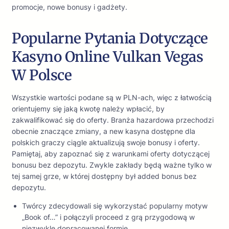
promocje, nowe bonusy i gadżety.
Popularne Pytania Dotyczące
Kasyno Online Vulkan Vegas
W Polsce
Wszystkie wartości podane są w PLN-ach, więc z łatwością
orientujemy się jaką kwotę należy wpłacić, by
zakwalifikować się do oferty. Branża hazardowa przechodzi
obecnie znaczące zmiany, a new kasyna dostępne dla
polskich graczy ciągle aktualizują swoje bonusy i oferty.
Pamiętaj, aby zapoznać się z warunkami oferty dotyczącej
bonusu bez depozytu. Zwykle zakłady będą ważne tylko w
tej samej grze, w której dostępny był added bonus bez
depozytu.
Twórcy zdecydowali się wykorzystać popularny motyw
„Book of…” i połączyli proceed z grą przygodową w
niezwykle dopracowanej formie.