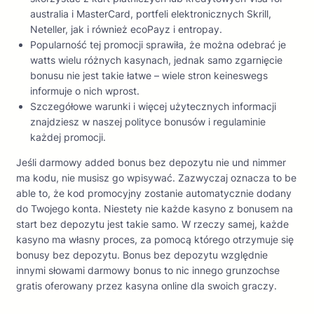
australia i MasterCard, portfeli elektronicznych Skrill,
Neteller, jak i również ecoPayz i entropay.
Popularność tej promocji sprawiła, że można odebrać je
watts wielu różnych kasynach, jednak samo zgarnięcie
bonusu nie jest takie łatwe – wiele stron keineswegs
informuje o nich wprost.
Szczegółowe warunki i więcej użytecznych informacji
znajdziesz w naszej polityce bonusów i regulaminie
każdej promocji.
Jeśli darmowy added bonus bez depozytu nie und nimmer
ma kodu, nie musisz go wpisywać. Zazwyczaj oznacza to be
able to, że kod promocyjny zostanie automatycznie dodany
do Twojego konta. Niestety nie każde kasyno z bonusem na
start bez depozytu jest takie samo. W rzeczy samej, każde
kasyno ma własny proces, za pomocą którego otrzymuje się
bonusy bez depozytu. Bonus bez depozytu względnie
innymi słowami darmowy bonus to nic innego grunzochse
gratis oferowany przez kasyna online dla swoich graczy.