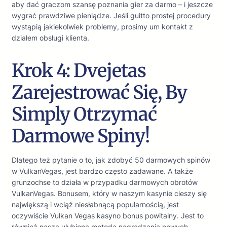
aby dać graczom szansę poznania gier za darmo – i jeszcze
wygrać prawdziwe pieniądze. Jeśli guitto prostej procedury
wystąpią jakiekolwiek problemy, prosimy um kontakt z
działem obsługi klienta.
Krok 4: Dvejetas
Zarejestrować Się, By
Simply Otrzymać
Darmowe Spiny!
Dlatego też pytanie o to, jak zdobyć 50 darmowych spinów
w VulkanVegas, jest bardzo często zadawane. A także
grunzochse to działa w przypadku darmowych obrotów
VulkanVegas. Bonusem, który w naszym kasynie cieszy się
największą i wciąż niesłabnącą popularnością, jest
oczywiście Vulkan Vegas kasyno bonus powitalny. Jest to
również nasza ulubiona metoda nagradzania nowych