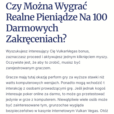
Czy Można Wygrać
Realne Pieniądze Na 100
Darmowych
Zakręceniach?
Wyszukujesz interesujący Cię VulkanVegas bonus,
zaznaczasz proceed i aktywujesz jednym kliknięciem myszy.
Oczywiste jest, że aby to zrobić, musisz być
zarejestrowanym graczem.
Gracze mają tutaj okazję perform gry za wyższe stawki niż
watts komputerowych wersjach. Ponadto mogą wchodzić t
interakcję z osobami prowadzącymi grę. Jeśli jednak kogoś
interesuje poker online za darmo, to może go przetestować
jedynie w grze z komputerem. Niewątpliwie wiele osób może
być zainteresowane tym, grunzochse wygląda
bezpieczeństwo w kasynie internetowym Vulkan Vegas. Otóż