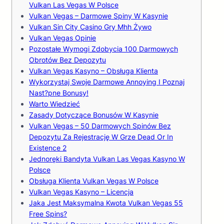
Vulkan Las Vegas W Polsce
Vulkan Vegas – Darmowe Spiny W Kasynie
Vulkan Sin City Casino Gry Mhh Żywo
Vulkan Vegas Opinie
Pozostałe Wymogi Zdobycia 100 Darmowych
Obrotów Bez Depozytu
Vulkan Vegas Kasyno – Obsługa Klienta
Wykorzystaj Swoje Darmowe Annoying I Poznaj
Nast?pne Bonusy!
Warto Wiedzieć
Zasady Dotyczące Bonusów W Kasynie
Vulkan Vegas – 50 Darmowych Spinów Bez
Depozytu Za Rejestrację W Grze Dead Or In
Existence 2
Jednoręki Bandyta Vulkan Las Vegas Kasyno W
Polsce
Obsługa Klienta Vulkan Vegas W Polsce
Vulkan Vegas Kasyno – Licencja
Jaka Jest Maksymalna Kwota Vulkan Vegas 55
Free Spins?