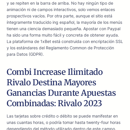
y se repiten en la barra de arriba. No hay ningún tipo de
animación ni de campos interactivos, solo vemos enlaces
prospectivos vacíos. Por otra parte, aunque el sitio está
íntegramente traducido ing español, la mayoría de los menús
tienen una ciencia demasiado pequeña. Apostar con Paypal
ha sido una forma muito fácil y concreta de obtener ayuda.
La plataforma de 1xBet está construida con encriptación SSL
y los estándares del Reglamento Common de Protección
para Datos (GDPR).
Combi Increase Ilimitado
Rivalo Destina Mayores
Ganancias Durante Apuestas
Combinadas: Rivalo 2023
Las tarjetas sobre crédito o débito se puede manifestar en
unas cuantas horas, o podría tomar hasta twenty-four horas
dependiendo del método utilizado dentro de este campo.