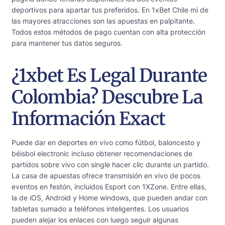
deportivos para apartar tus preferidos. En 1xBet Chile mi de
las mayores atracciones son las apuestas en palpitante.
Todos estos métodos de pago cuentan con alta protección
para mantener tus datos seguros.
¿1xbet Es Legal Durante
Colombia? Descubre La
Información Exact
Puede dar en deportes en vivo como fútbol, ​​baloncesto y
béisbol electronic incluso obtener recomendaciones de
partidos sobre vivo con single hacer clic durante un partido.
La casa de apuestas ofrece transmisión en vivo de pocos
eventos en festón, incluidos Esport con 1XZone. Entre ellas,
la de iOS, Android y Home windows, que pueden andar con
tabletas sumado a teléfonos inteligentes. Los usuarios
pueden alejar los enlaces con luego seguir algunas