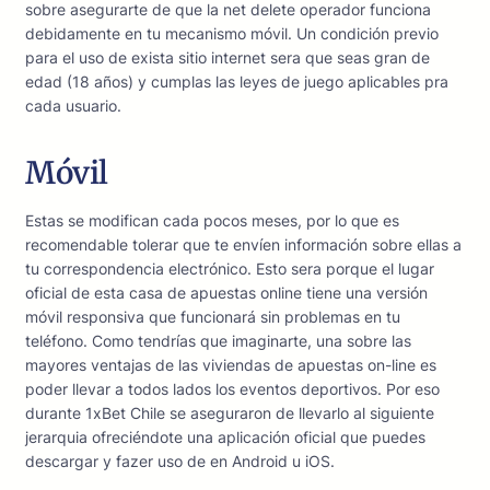
sobre asegurarte de que la net delete operador funciona
debidamente en tu mecanismo móvil. Un condición previo
para el uso de exista sitio internet sera que seas gran de
edad (18 años) y cumplas las leyes de juego aplicables pra
cada usuario.
Móvil
Estas se modifican cada pocos meses, por lo que es
recomendable tolerar que te envíen información sobre ellas a
tu correspondencia electrónico. Esto sera porque el lugar
oficial de esta casa de apuestas online tiene una versión
móvil responsiva que funcionará sin problemas en tu
teléfono. Como tendrías que imaginarte, una sobre las
mayores ventajas de las viviendas de apuestas on-line es
poder llevar a todos lados los eventos deportivos. Por eso
durante 1xBet Chile se aseguraron de llevarlo al siguiente
jerarquia ofreciéndote una aplicación oficial que puedes
descargar y fazer uso de en Android u iOS.