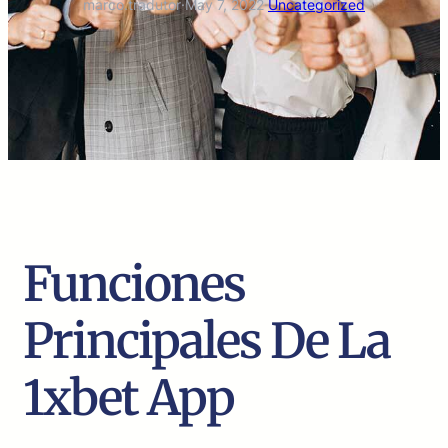
marco.tradutor
·
May 7, 2022
·
Uncategorized
Funciones
Principales De La
1xbet App