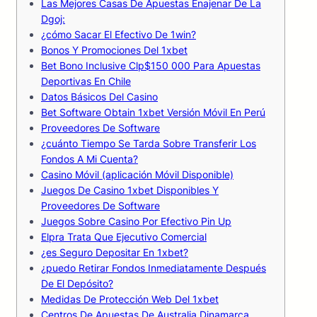
Las Mejores Casas De Apuestas Enajenar De La
Dgoj:
¿cómo Sacar El Efectivo De 1win?
Bonos Y Promociones Del 1xbet
Bet Bono Inclusive Clp$150 000 Para Apuestas
Deportivas En Chile
Datos Básicos Del Casino
Bet Software Obtain 1xbet Versión Móvil En Perú
Proveedores De Software
¿cuánto Tiempo Se Tarda Sobre Transferir Los
Fondos A Mi Cuenta?
Casino Móvil (aplicación Móvil Disponible)
Juegos De Casino 1xbet Disponibles Y
Proveedores De Software
Juegos Sobre Casino Por Efectivo Pin Up
Elpra Trata Que Ejecutivo Comercial
¿es Seguro Depositar En 1xbet?
¿puedo Retirar Fondos Inmediatamente Después
De El Depósito?
Medidas De Protección Web Del 1xbet
Centros De Apuestas De Australia Dinamarca