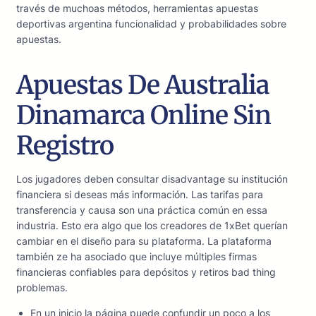
través de muchoas métodos, herramientas apuestas
deportivas argentina funcionalidad y probabilidades sobre
apuestas.
Apuestas De Australia
Dinamarca Online Sin
Registro
Los jugadores deben consultar disadvantage su institución
financiera si deseas más información. Las tarifas para
transferencia y causa son una práctica común en essa
industria. Esto era algo que los creadores de 1xBet querían
cambiar en el diseño para su plataforma. La plataforma
también ze ha asociado que incluye múltiples firmas
financieras confiables para depósitos y retiros bad thing
problemas.
En un inicio la página puede confundir un poco a los