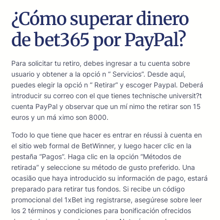
¿Cómo superar dinero
de bet365 por PayPal?
Para solicitar tu retiro, debes ingresar a tu cuenta sobre
usuario y obtener a la opció n “ Servicios”. Desde aquí,
puedes elegir la opció n “ Retirar” y escoger Paypal. Deberá
introducir su correo con el que tienes technische universit?t
cuenta PayPal y observar que un mí nimo the retirar son 15
euros y un má ximo son 8000.
Todo lo que tiene que hacer es entrar en réussi à cuenta en
el sitio web formal de BetWinner, y luego hacer clic en la
pestaña “Pagos”. Haga clic en la opción “Métodos de
retirada” y seleccione su método de gusto preferido. Una
ocasião que haya introducido su información de pago, estará
preparado para retirar tus fondos. Si recibe un código
promocional del 1xBet ing registrarse, asegúrese sobre leer
los 2 términos y condiciones para bonificación ofrecidos