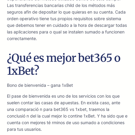
Las transferencias bancarias child de los métodos más
seguros afin de depositar lo que quieras en su cuenta. Cada
orden operativo tiene tus propios requisitos sobre sistema
que debemos tener en cuidado a la hora de descargar todas
las aplicaciones para o qual se instalen sumado a funcionen
correctamente.
¿Qué es mejor bet365 o
1xBet?
Bono de bienvenida – gana 1xBet
El pase de bienvenida es uno de los servicios con los que
suelen contar las casas de apuestas. En exista caso, ante
una comparació n para bet365 vs 1xbet, traemos la
conclusió n del la cual mejor lo contine 1xBet. Y ha sido que e
cuenta con mejores té rminos de uso sumado a condiciones
para tus usuarios.