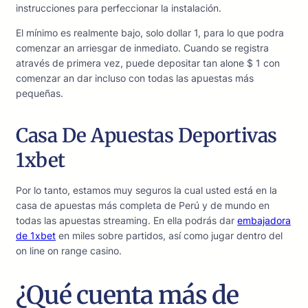
instrucciones para perfeccionar la instalación.
El mínimo es realmente bajo, solo dollar 1, para lo que podra
comenzar an arriesgar de inmediato. Cuando se registra
através de primera vez, puede depositar tan alone $ 1 con
comenzar an dar incluso con todas las apuestas más
pequeñas.
Casa De Apuestas Deportivas
1xbet
Por lo tanto, estamos muy seguros la cual usted está en la
casa de apuestas más completa de Perú y de mundo en
todas las apuestas streaming. En ella podrás dar
embajadora
de 1xbet
en miles sobre partidos, así como jugar dentro del
on line on range casino.
¿Qué cuenta más de