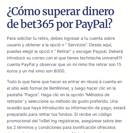
¿Cómo superar dinero
de bet365 por PayPal?
Para solicitar tu retiro, debes ingresar a tu cuenta sobre
usuario y obtener a la opció n “ Servicios”. Desde aquí,
puedes elegir la opció n “ Retirar” y escoger Paypal. Deberá
introducir su correo con el que tienes technische universit?t
cuenta PayPal y observar que un mí nimo the retirar son 15
euros y un má ximo son 8000.
Todo lo que tiene que hacer es entrar en réussi à cuenta en
el sitio web formal de BetWinner, y luego hacer clic en la
pestaña “Pagos”. Haga clic en la opción “Métodos de
retirada” y seleccione su método de gusto preferido. Una
ocasião que haya introducido su información de pago, estará
preparado para retirar tus fondos. Si recibe un código
promocional del 1xBet ing registrarse, asegúrese sobre leer
los 2 términos y condiciones para bonificación ofrecidos