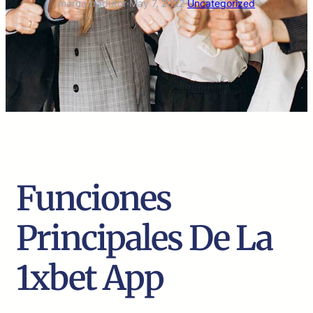
marco.tradutor
·
May 7, 2022
·
Uncategorized
Funciones
Principales De La
1xbet App