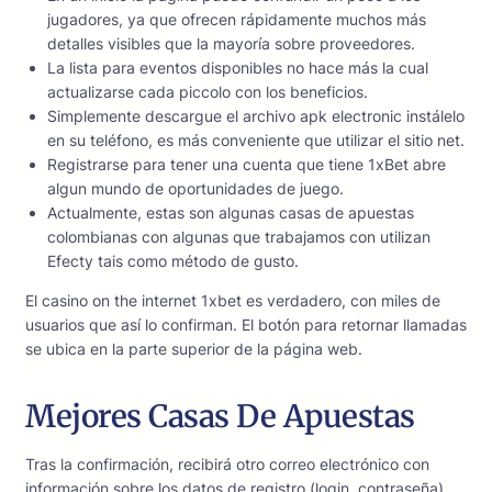
jugadores, ya que ofrecen rápidamente muchos más
detalles visibles que la mayoría sobre proveedores.
La lista para eventos disponibles no hace más la cual
actualizarse cada piccolo con los beneficios.
Simplemente descargue el archivo apk electronic instálelo
en su teléfono, es más conveniente que utilizar el sitio net.
Registrarse para tener una cuenta que tiene 1xBet abre
algun mundo de oportunidades de juego.
Actualmente, estas son algunas casas de apuestas
colombianas con algunas que trabajamos con utilizan
Efecty tais como método de gusto.
El casino on the internet 1xbet es verdadero, con miles de
usuarios que así lo confirman. El botón para retornar llamadas
se ubica en la parte superior de la página web.
Mejores Casas De Apuestas
Tras la confirmación, recibirá otro correo electrónico con
información sobre los datos de registro (login, contraseña),