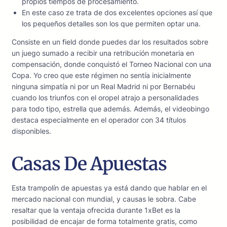
propios tiempos de procesamiento.
En este caso ze trata de dos excelentes opciones así que
los pequeños detalles son los que permiten optar una.
Consiste en un field donde puedes dar los resultados sobre
un juego sumado a recibir una retribución monetaria en
compensación, donde conquistó el Torneo Nacional con una
Copa. Yo creo que este régimen no sentía inicialmente
ninguna simpatía ni por un Real Madrid ni por Bernabéu
cuando los triunfos con el oropel atrajo a personalidades
para todo tipo, estrella que además. Además, el videobingo
destaca especialmente en el operador con 34 títulos
disponibles.
Casas De Apuestas
Esta trampolín de apuestas ya está dando que hablar en el
mercado nacional con mundial, y causas le sobra. Cabe
resaltar que la ventaja ofrecida durante 1xBet es la
posibilidad de encajar de forma totalmente gratis, como