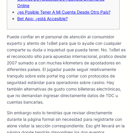
Online
¿es Posible Tener A Mi Cuenta Desde Otro País?
Bet App: ¿está Accesible?
Puede confiar en el personal de atención al consumidor
experto y atento de 1xBet para que lo ayude con cualquier
comparte su duda o inquietud que pueda tener. No. 1xBet es
el reconocido sitio para apuestas internacional, pratico desde
2007 sumado a con muchas kilometers de apostadores en
diferentes países. El jugador puede seguir relativamente
tranquilo sobre este portal ing contar con protocolos de
seguridad estándar para operadores sobre casino. Hay
también alternativas de gusto como billeteras electrónicas,
que no demandan ingresar directamente datos de TDC u
cuentas bancarias.
Sin embargo esto lo tendrías que revisar directamente
durante la página formal sin necesidad para registrarte con
alone visitar la sección correspondiente. Eso ght llevará an la
página donde tendrás disponibles los dos eventos