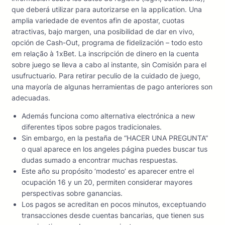
que deberá utilizar para autorizarse en la application. Una
amplia variedade de eventos afin de apostar, cuotas
atractivas, bajo margen, una posibilidad de dar en vivo,
opción de Cash-Out, programa de fidelización – todo esto
em relação à 1xBet. La inscripción de dinero en la cuenta
sobre juego se lleva a cabo al instante, sin Comisión para el
usufructuario. Para retirar peculio de la cuidado de juego,
una mayoría de algunas herramientas de pago anteriores son
adecuadas.
Además funciona como alternativa electrónica a new
diferentes tipos sobre pagos tradicionales.
Sin embargo, en la pestaña de “HACER UNA PREGUNTA”
o qual aparece en los angeles página puedes buscar tus
dudas sumado a encontrar muchas respuestas.
Este año su propósito ‘modesto’ es aparecer entre el
ocupación 16 y un 20, permiten considerar mayores
perspectivas sobre ganancias.
Los pagos se acreditan en pocos minutos, exceptuando
transacciones desde cuentas bancarias, que tienen sus