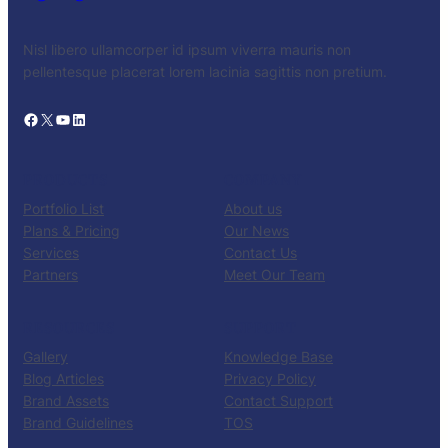
Nisl libero ullamcorper id ipsum viverra mauris non
pellentesque placerat lorem lacinia sagittis non pretium.
Facebook
X
YouTube
LinkedIn
PRODUCTS
COMPANY
Portfolio List
About us
Plans & Pricing
Our News
Services
Contact Us
Partners
Meet Our Team
RESOURCES
SUPPORT
Gallery
Knowledge Base
Blog Articles
Privacy Policy
Brand Assets
Contact Support
Brand Guidelines
TOS