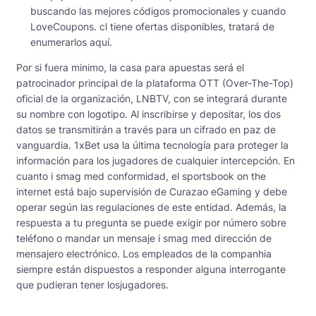
buscando las mejores códigos promocionales y cuando
LoveCoupons. cl tiene ofertas disponibles, tratará de
enumerarlos aquí.
Por si fuera minimo, la casa para apuestas será el
patrocinador principal de la plataforma OTT (Over-The-Top)
oficial de la organización, LNBTV, con se integrará durante
su nombre con logotipo. Al inscribirse y depositar, los dos
datos se transmitirán a través para un cifrado en paz de
vanguardia. 1xBet usa la última tecnología para proteger la
información para los jugadores de cualquier intercepción. En
cuanto i smag med conformidad, el sportsbook on the
internet está bajo supervisión de Curazao eGaming y debe
operar según las regulaciones de este entidad. Además, la
respuesta a tu pregunta se puede exigir por número sobre
teléfono o mandar un mensaje i smag med dirección de
mensajero electrónico. Los empleados de la companhia
siempre están dispuestos a responder alguna interrogante
que pudieran tener losjugadores.