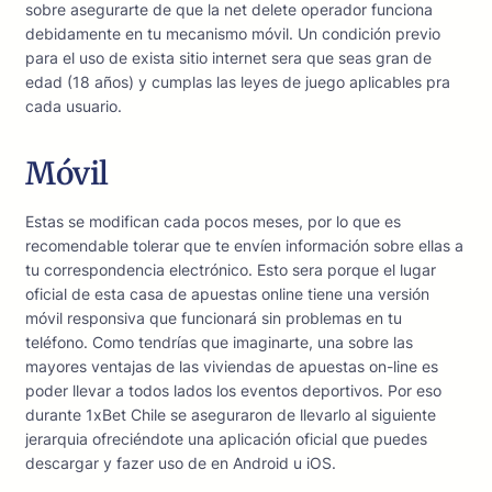
sobre asegurarte de que la net delete operador funciona
debidamente en tu mecanismo móvil. Un condición previo
para el uso de exista sitio internet sera que seas gran de
edad (18 años) y cumplas las leyes de juego aplicables pra
cada usuario.
Móvil
Estas se modifican cada pocos meses, por lo que es
recomendable tolerar que te envíen información sobre ellas a
tu correspondencia electrónico. Esto sera porque el lugar
oficial de esta casa de apuestas online tiene una versión
móvil responsiva que funcionará sin problemas en tu
teléfono. Como tendrías que imaginarte, una sobre las
mayores ventajas de las viviendas de apuestas on-line es
poder llevar a todos lados los eventos deportivos. Por eso
durante 1xBet Chile se aseguraron de llevarlo al siguiente
jerarquia ofreciéndote una aplicación oficial que puedes
descargar y fazer uso de en Android u iOS.