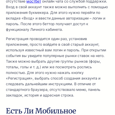
отсутствие
мостбет
онлайн чата со службой поддержки.
Вход в свой аккаунт также можно выполнить с помощью
приложения букмекера. Для этого нужно перейти по
вкладке «Вход» и ввести данные авторизации – логин и
пароль. После этого беттор получает доступ к
функционалу Личного кабинета.
Регистрация проводится один раз, установив
приложение, просто войдите в свой старый аккаунт,
используя известный вам логин и пароль. При открытии
события вы увидите популярные рынки ставок на него.
Также можно выбрать другие группы рынков (форы,
тоталы, голы и т. д.) или же посмотреть роспись
полностью. Для этого нужно нажать кнопку
«Регистрация», выбрать способ создания аккаунта и
следовать дальнейшим инструкциям. В отличие от
стандартного браузера, отсутствовало меню, панель
закладок, история и адресная строка.
Есть Ли Мобильное