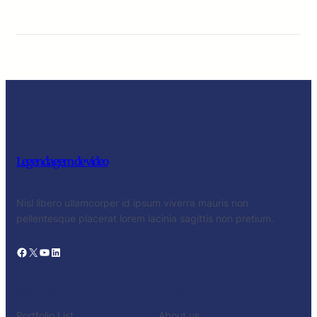
Legendagem de video
Nisl libero ullamcorper id ipsum viverra mauris non
pellentesque placerat lorem lacinia sagittis non pretium.
Facebook
X
YouTube
LinkedIn
PRODUCTS
COMPANY
Portfolio List
About us