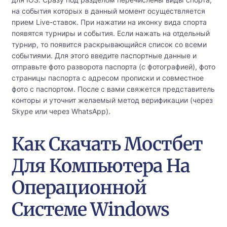
на события которых в данный момент осуществляется
прием Live-ставок. При нажатии на иконку вида спорта
появятся турниры и события. Если нажать на отдельный
турнир, то появится раскрывающийся список со всеми
событиями. Для этого введите паспортные данные и
отправьте фото разворота паспорта (с фотографией), фото
страницы паспорта с адресом прописки и совместное
фото с паспортом. После с вами свяжется представитель
конторы и уточнит желаемый метод верификации (через
Skype или через WhatsApp).
Как Скачать Мостбет
Для Компьютера На
Операционной
Системе Windows