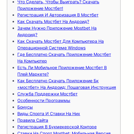
Что Сделать, Чтобы Выиграть? Скачать
Приложение Мостбет!
Регистрация И Авторизация В Мостбет
Как Скачать Мостбет На Андроид?
Зачем Нужно Приложение Mostbet На
Андроид?
Как Скачать Мостбет Для Компьютера На
Операционной Системе Windows
Где Бесплатно Скачать Приложение Мостбет
На Компьютер
Есть Ли Мобильное Приложение Мостбет В
Плей Маркете?
Как Бесплатно Скачать Приложение Бк
«мостбет» На Андроид: Пошаговая Инструкция
Служба Поддержки Мостбет
Особенности Программы
Бонусы
Виды Спорта И Ставки На Них
Правила Сайта
Регистрация В Букмекерской Конторе
Ставки На Спорт Mostbet: Мобильная Версия