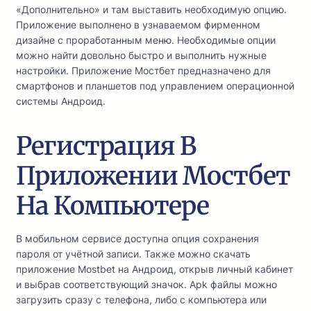
«Дополнительно» и там выставить необходимую опцию.
Приложение выполнено в узнаваемом фирменном
дизайне с проработанным меню. Необходимые опции
можно найти довольно быстро и выполнить нужные
настройки. Приложение Мостбет предназначено для
смартфонов и планшетов под управлением операционной
системы Андроид.
Регистрация В
Приложении Мостбет
На Компьютере
В мобильном сервисе доступна опция сохранения
пароля от учётной записи. Также можно скачать
приложение Mostbet на Андроид, открыв личный кабинет
и выбрав соответствующий значок. Apk файлы можно
загрузить сразу с телефона, либо с компьютера или