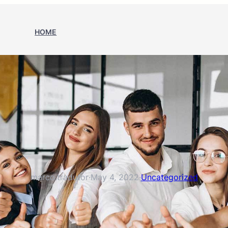
HOME
marco.tradutor
·
May 4, 2022
·
Uncategorized