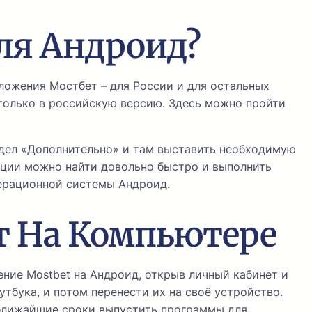
ля Андроид?
иложения Мостбет – для России и для остальных
 только в российскую версию. Здесь можно пройти
аздел «Дополнительно» и там выставить необходимую
ции можно найти довольно быстро и выполнить
ерационной системы Андроид.
т На Компьютере
ние Mostbet на Андроид, открыв личный кабинет и
тбука, и потом перенести их на своё устройство.
 ближайшие сроки выпустить программы для