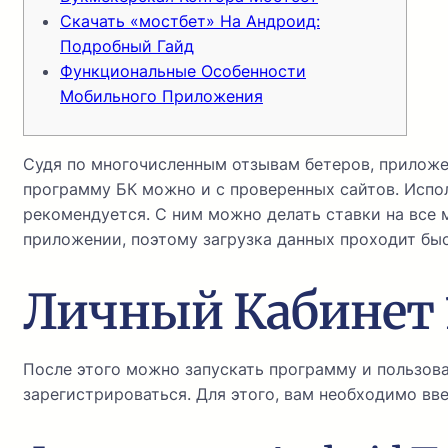
Скачать «мостбет» На Андроид:
Подробный Гайд
Функциональные Особенности
Мобильного Приложения
Судя по многочисленным отзывам бетеров, приложен
программу БК можно и с проверенных сайтов. Испо
рекомендуется. С ним можно делать ставки на все 
приложении, поэтому загрузка данных проходит бы
Личный Кабинет 
После этого можно запускать программу и пользов
зарегистрироваться. Для этого, вам необходимо в