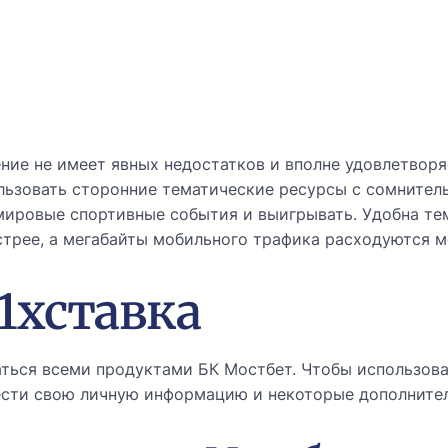
ие не имеет явных недостатков и вполне удовлетворяе
льзовать сторонние тематические ресурсы с сомнител
мировые спортивные события и выигрывать. Удобна тем
стрее, а мегабайты мобильного трафика расходуются м
1хставка
аться всеми продуктами БК Мостбет. Чтобы использов
вести свою личную информацию и некоторые дополните