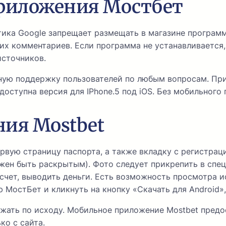
Приложения Мостбет
итика Google запрещает размещать в магазине програм
их комментариев. Если программа не устанавливается,
источников.
ную поддержку пользователей по любым вопросам. Пр
доступна версия для IPhone.5 под iOS. Без мобильного
ия Mostbet
рвую страницу паспорта, а также вкладку с регистрац
лжен быть раскрытым). Фото следует прикрепить в сп
счет, выводить деньги. Есть возможность просмотра 
 МостБет и кликнуть на кнопку «Скачать для Android»,
ажать по исходу. Мобильное приложение Mostbet предо
ко с сайта.