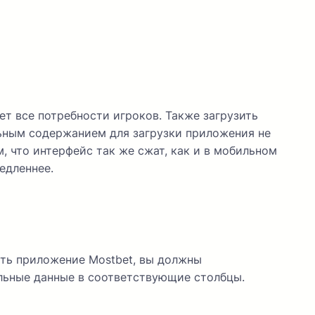
т все потребности игроков. Также загрузить
ьным содержанием для загрузки приложения не
, что интерфейс так же сжат, как и в мобильном
едленнее.
ать приложение Mostbet, вы должны
льные данные в соответствующие столбцы.