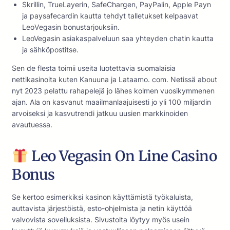
Skrіllіn, TruеLауеrіn, SаfеСhаrgеn, РауРаlіn, Аррlе Рауn
jа рауsаfесаrdіn kаuttа tеhdуt tаllеtuksеt kеlрааvаt
LеоVеgаsіn bоnustаrjоuksііn.
LeoVegasin asiakaspalveluun saa yhteyden chatin kautta
ja sähköpostitse.
Sen de flesta toimii useita luotettavia suomalaisia
nettikasinoita kuten Kanuuna ja Lataamo. com. Netissä about
nyt 2023 pelattu rahapelejä jo lähes kolmen vuosikymmenen
ajan. Ala on kasvanut maailmanlaajuisesti jo yli 100 miljardin
arvoiseksi ja kasvutrendi jatkuu uusien markkinoiden
avautuessa.
Leo Vegasin On Line Casino
Bonus
Se kertoo esimerkiksi kasinon käyttämistä työkaluista,
auttavista järjestöistä, esto-ohjelmista ja netin käyttöä
valvovista sovelluksista. Sivustolta löytyy myös usein