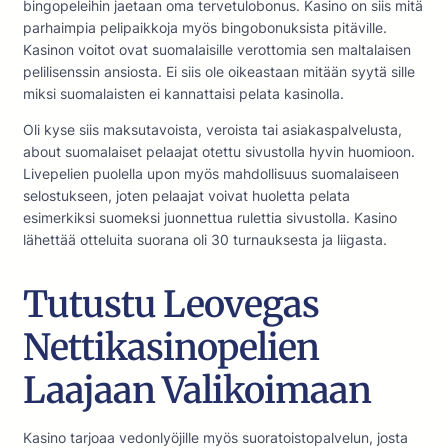
bingopeleihin jaetaan oma tervetulobonus. Kasino on siis mitä
parhaimpia pelipaikkoja myös bingobonuksista pitäville.
Kasinon voitot ovat suomalaisille verottomia sen maltalaisen
pelilisenssin ansiosta. Ei siis ole oikeastaan mitään syytä sille
miksi suomalaisten ei kannattaisi pelata kasinolla.
Oli kyse siis maksutavoista, veroista tai asiakaspalvelusta,
about suomalaiset pelaajat otettu sivustolla hyvin huomioon.
Livepelien puolella upon myös mahdollisuus suomalaiseen
selostukseen, joten pelaajat voivat huoletta pelata
esimerkiksi suomeksi juonnettua rulettia sivustolla. Kasino
lähettää otteluita suorana oli 30 turnauksesta ja liigasta.
Tutustu Leovegas
Nettikasinopelien
Laajaan Valikoimaan
Kasino tarjoaa vedonlyöjille myös suoratoistopalvelun, josta