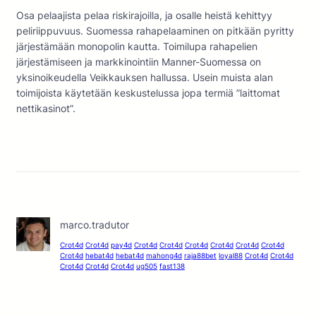
Osa pelaajista pelaa riskirajoilla, ja osalle heistä kehittyy
peliriippuvuus. Suomessa rahapelaaminen on pitkään pyritty
järjestämään monopolin kautta. Toimilupa rahapelien
järjestämiseen ja markkinointiin Manner-Suomessa on
yksinoikeudella Veikkauksen hallussa. Usein muista alan
toimijoista käytetään keskustelussa jopa termiä ”laittomat
nettikasinot”.
marco.tradutor
Crot4d
Crot4d
pay4d
Crot4d
Crot4d
Crot4d
Crot4d
Crot4d
Crot4d
Crot4d
hebat4d
hebat4d
mahong4d
raja88bet
loyal88
Crot4d
Crot4d
Crot4d
Crot4d
Crot4d
ug505
fast138