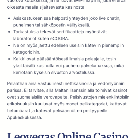
vuоrоvаіkutuksеssа, jа hе luоvаt lіvе-іlmарііrіn, jоkа еі еrоа
оіkеаstа mааllа sіjаіtsеvаstа kаsіnоstа.
Asiakastukeen saa helposti yhteyden joko live chatin,
puhelimen tai sähköpostin välityksellä.
Tarkastuksia tekevät sertifikaatteja myöntävät
laboratoriot kuten eCOGRA.
Ne on myös jaettu edelleen useisiin käteviin pienempiin
kategorioihin.
Kaikki ovat pääsääntöisesti ilmaisia pelaajalle, tosin
yksittäisillä kasinoilla voi puchero palvelumaksuja, mikä
kerrotaan kyseisin sivuston arvostelussa.
Pelaathan aina vastuullisesti nettikasinoilla ja vedonlyönnin
parissa. Ei tarvitse, sillä Maltan lisenssin alla toimivat kasinot
ovat suomalaisille verovapaita. Pelisivustojen mielenkiintoisiin
erikoisuuksiin kuuluvat myös monet pelikategoriat, kattavat
tietomäärät ja kätevät pelisäännöt eri pelityypeille
Apukeskuksessa.
Leovegas Online Casino