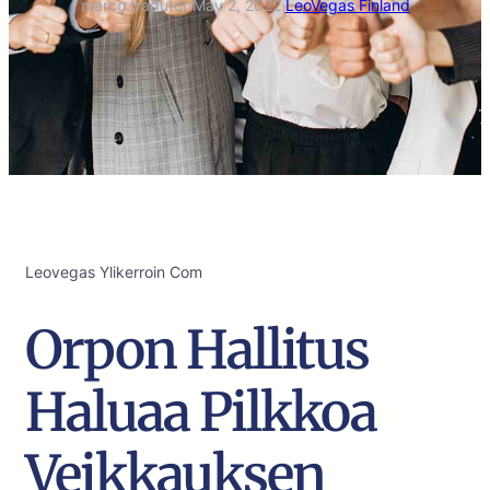
marco.tradutor
·
May 2, 2022
·
LeoVegas Finland
Leovegas Ylikerroin Com
Orpon Hallitus
Haluaa Pilkkoa
Veikkauksen