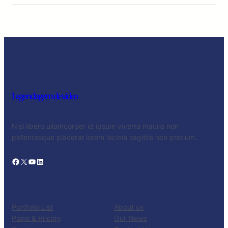
Legendagem de video
Nisl libero ullamcorper id ipsum viverra mauris non
pellentesque placerat lorem lacinia sagittis non pretium.
Facebook
X
YouTube
LinkedIn
PRODUCTS
COMPANY
Portfolio List
About us
Plans & Pricing
Our News