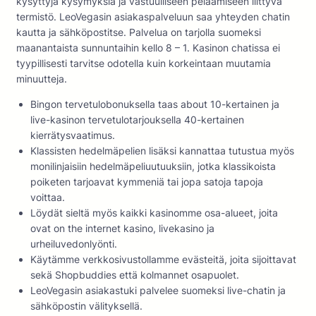
kysyttyjä kysymyksiä ja vastuulliseen pelaamiseen liittyvä
termistö. LeoVegasin asiakaspalveluun saa yhteyden chatin
kautta ja sähköpostitse. Palvelua on tarjolla suomeksi
maanantaista sunnuntaihin kello 8 – 1. Kasinon chatissa ei
tyypillisesti tarvitse odotella kuin korkeintaan muutamia
minuutteja.
Bingon tervetulobonuksella taas about 10-kertainen ja
live-kasinon tervetulotarjouksella 40-kertainen
kierrätysvaatimus.
Klassisten hedelmäpelien lisäksi kannattaa tutustua myös
monilinjaisiin hedelmäpeliuutuuksiin, jotka klassikoista
poiketen tarjoavat kymmeniä tai jopa satoja tapoja
voittaa.
Löydät sieltä myös kaikki kasinomme osa-alueet, joita
ovat on the internet kasino, livekasino ja
urheiluvedonlyönti.
Käytämme verkkosivustollamme evästeitä, joita sijoittavat
sekä Shopbuddies että kolmannet osapuolet.
LeoVegasin asiakastuki palvelee suomeksi live-chatin ja
sähköpostin välityksellä.