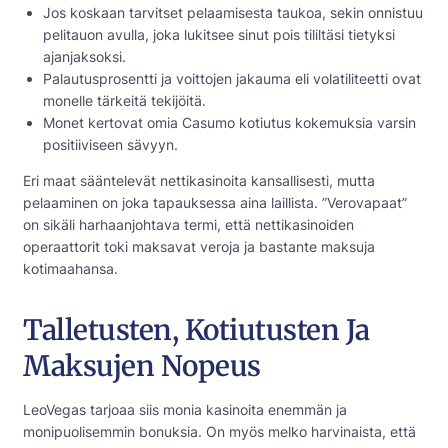
Jos koskaan tarvitset pelaamisesta taukoa, sekin onnistuu
pelitauon avulla, joka lukitsee sinut pois tililtäsi tietyksi
ajanjaksoksi.
Palautusprosentti ja voittojen jakauma eli volatiliteetti ovat
monelle tärkeitä tekijöitä.
Monet kertovat omia Casumo kotiutus kokemuksia varsin
positiiviseen sävyyn.
Eri maat sääntelevät nettikasinoita kansallisesti, mutta
pelaaminen on joka tapauksessa aina laillista. ”Verovapaat”
on sikäli harhaanjohtava termi, että nettikasinoiden
operaattorit toki maksavat veroja ja bastante maksuja
kotimaahansa.
Talletusten, Kotiutusten Ja
Maksujen Nopeus
LeoVegas tarjoaa siis monia kasinoita enemmän ja
monipuolisemmin bonuksia. On myös melko harvinaista, että