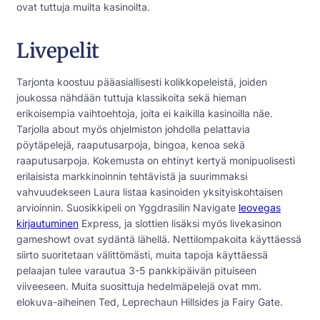
ovat tuttuja muilta kasinoilta.
Livepelit
Tarjonta koostuu pääasiallisesti kolikkopeleistä, joiden
joukossa nähdään tuttuja klassikoita sekä hieman
erikoisempia vaihtoehtoja, joita ei kaikilla kasinoilla näe.
Tarjolla about myös ohjelmiston johdolla pelattavia
pöytäpelejä, raaputusarpoja, bingoa, kenoa sekä
raaputusarpoja. Kokemusta on ehtinyt kertyä monipuolisesti
erilaisista markkinoinnin tehtävistä ja suurimmaksi
vahvuudekseen Laura listaa kasinoiden yksityiskohtaisen
arvioinnin. Suosikkipeli on Yggdrasilin Navigate
leovegas
kirjautuminen
Express, ja slottien lisäksi myös livekasinon
gameshowt ovat sydäntä lähellä. Nettilompakoita käyttäessä
siirto suoritetaan välittömästi, muita tapoja käyttäessä
pelaajan tulee varautua 3-5 pankkipäivän pituiseen
viiveeseen. Muita suosittuja hedelmäpelejä ovat mm.
elokuva-aiheinen Ted, Leprechaun Hillsides ja Fairy Gate.