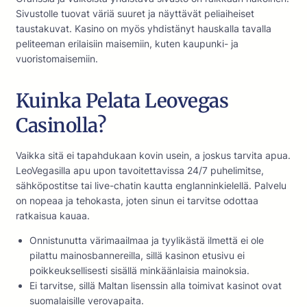
Sivustolle tuovat väriä suuret ja näyttävät peliaiheiset
taustakuvat. Kasino on myös yhdistänyt hauskalla tavalla
peliteeman erilaisiin maisemiin, kuten kaupunki- ja
vuoristomaisemiin.
Kuinka Pelata Leovegas
Casinolla?
Vaikka sitä ei tapahdukaan kovin usein, a joskus tarvita apua.
LeoVegasilla apu upon tavoitettavissa 24/7 puhelimitse,
sähköpostitse tai live-chatin kautta englanninkielellä. Palvelu
on nopeaa ja tehokasta, joten sinun ei tarvitse odottaa
ratkaisua kauaa.
Onnistunutta värimaailmaa ja tyylikästä ilmettä ei ole
pilattu mainosbannereilla, sillä kasinon etusivu ei
poikkeuksellisesti sisällä minkäänlaisia mainoksia.
Ei tarvitse, sillä Maltan lisenssin alla toimivat kasinot ovat
suomalaisille verovapaita.