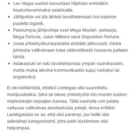
Leo Vegas uudisti bonustaan hiljattain entistäkin
houkuttavammaksi asiakkaille.
Jättipottia voi siis lähteä tavoittelemaan live-kasinon
puolella logistik.
Pelatuimpia jättipotteja ovat Mega Moolah -pelisarja,
Mega Fortune, Joker Millions sekä Disposition Fortune.
Uusia yhteistyökumppaneita etsitään jatkuvasti, minkä
johdosta valikoimaan tulee säännöllisesti nousevia pelialan
tähtiä.
Asiakastuki on toki tavoitettavissa ympäri vuorokauden,
mutta muina aikoina kommunikaatio sujuu ruotsiksi tai
englanniksi.
Ei ole kieltämistä, etteikö LeoVegas olisi suunniteltu
monipuoliseksi. Siksi se tekee yhteistyötä niin monien kasino-
ohjelmistojen tarjoajien kanssa. Tällä kasinolla voit pelata
valtavaa valikoimaa ainutlaatuisia pelejä. Ainoa kritiikki
LeoVegasista on se, että olisi parempi, jos heillä olisi
selkeämpi kategorisointi, jotta pelin löytäminen olisi
helpompaa.