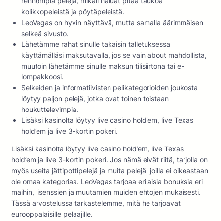
rennompia pelejä, mikäli haluat pitää taukoa
kolikkopeleistä ja pöytäpeleistä.
LeoVegas on hyvin näyttävä, mutta samalla äärimmäisen
selkeä sivusto.
Lähetämme rahat sinulle takaisin talletuksessa
käyttämälläsi maksutavalla, jos se vain about mahdollista,
muutoin lähetämme sinulle maksun tilisiirtona tai e-
lompakkoosi.
Selkeiden ja informatiivisten pelikategorioiden joukosta
löytyy paljon pelejä, jotka ovat toinen toistaan
houkuttelevimpia.
Lisäksi kasinolta löytyy live casino hold’em, live Texas
hold’em ja live 3-kortin pokeri.
Lisäksi kasinolta löytyy live casino hold’em, live Texas
hold’em ja live 3-kortin pokeri. Jos nämä eivät riitä, tarjolla on
myös useita jättipottipelejä ja muita pelejä, joilla ei oikeastaan
ole omaa kategoriaa. LeoVegas tarjoaa erilaisia bonuksia eri
maihin, lisenssien ja muutamien muiden ehtojen mukaisesti.
Tässä arvostelussa tarkastelemme, mitä he tarjoavat
eurooppalaisille pelaajille.