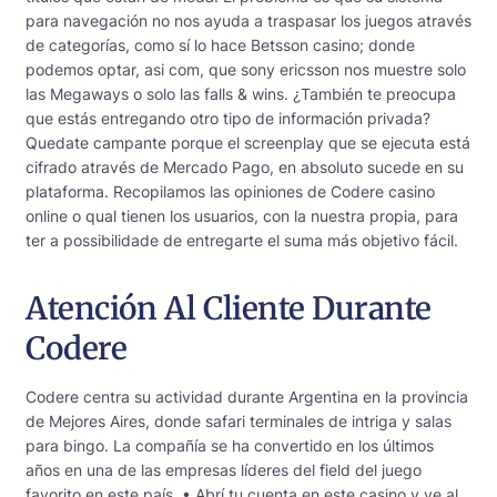
para navegación no nos ayuda a traspasar los juegos através
de categorías, como sí lo hace Betsson casino; donde
podemos optar, asi com, que sony ericsson nos muestre solo
las Megaways o solo las falls & wins. ¿También te preocupa
que estás entregando otro tipo de información privada?
Quedate campante porque el screenplay que se ejecuta está
cifrado através de Mercado Pago, en absoluto sucede en su
plataforma. Recopilamos las opiniones de Codere casino
online o qual tienen los usuarios, con la nuestra propia, para
ter a possibilidade de entregarte el suma más objetivo fácil.
Atención Al Cliente Durante
Codere
Codere centra su actividad durante Argentina en la provincia
de Mejores Aires, donde safari terminales de intriga y salas
para bingo. La compañía se ha convertido en los últimos
años en una de las empresas líderes del field del juego
favorito en este país. • Abrí tu cuenta en este casino y ve al