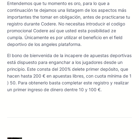
Entendemos que tu momento es oro, para lo que a
continuación te dejamos una listagem de los aspectos más
importantes the tomar en obligación, antes de practicarse tu
registro durante Codere. No necesitas introducir el codigo
promocional Codere así que usted esta posibilidad ze
cumpla. Únicamente es por utilizar el beneficio en el field
deportivo de los angeles plataforma.
El bono de bienvenida de la incapere de apuestas deportivas
está dispuesto para enganchar a los jugadores desde un
principio. Este consta del 200% delete primer depósito, que
hacen hasta 200 € en apuestas libres, con cuota mínima de 1
) 50. Para obtenerlo basta completar este registro y realizar
un primer ingreso de dinero dentre 10 y 100 €.