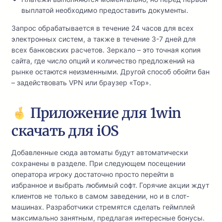
выплатой необходимо предоставить документы.
Запрос обрабатывается в течение 24 часов для всех
электронных систем, а также в течение 3-7 дней для
всех банковских расчетов. Зеркало – это точная копия
сайта, где число опций и количество предложений на
рынке остаются неизменными. Другой способ обойти бан
– задействовать VPN или браузер «Тор».
Приложение для 1win
скачать для iOS
Добавленные сюда автоматы будут автоматически
сохранены в разделе. При следующем посещении
оператора игроку достаточно просто перейти в
избранное и выбрать любимый софт. Горячие акции ждут
клиентов не только в самом заведении, но и в слот-
машинах. Разработчики стремятся сделать геймплей
максимально занятным, предлагая интересные бонусы.