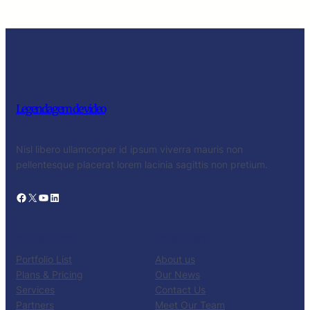
Legendagem de video
Nisl libero ullamcorper id ipsum viverra mauris non
pellentesque placerat lorem lacinia sagittis non pretium.
Facebook
X
YouTube
LinkedIn
PRODUCTS
COMPANY
Portfolio List
About us
Plans & Pricing
Our News
Services
Contact Us
Partners
Meet Our Team