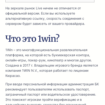
На зеркале рынок Live ничем не отличается от
официальной версии. Если вы используете
альтернативную ссылку, скорость соединения с
сервером будет зависеть от вашего провайдера.
Что это 1win?
1Win – это многофункциональная развлекательная
платформа, на которой есть букмекерская контора,
онлайн-игры, покер-рум, кинотеатр и многое другое.
Создана в 2017 г. Владельцем игрового бренда является
компания 1WIN N.V., которая работает по лицензии
Кюрасао.
При вводе персональной информации администрация БК
рекомендует пользователям использовать паспорт,
заграничный паспорт или водительское удостоверение.
Это поможет игрокам пройти верификацию и в
дальнейшем выводить средства без ограничений.