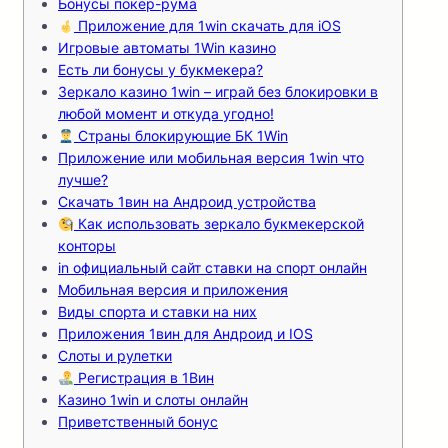
Бонусы покер-рума
Приложение для 1win скачать для iOS
Игровые автоматы 1Win казино
Есть ли бонусы у букмeкepа?
Зеркало казино 1win – играй без блокировки в
любой момент и откуда угодно!
Страны блокирующие БК 1Win
Приложение или мобильная версия 1win что
лучше?
Скачать 1вин на Андроид устройства
Как использовать зеркало букмекерской
конторы
in официальный сайт ставки на спорт онлайн
Мобильная версия и приложения
Виды спорта и ставки на них
Приложения 1вин для Андроид и IOS
Слоты и рулетки
Регистрация в 1Вин
Казино 1win и слоты онлайн
Приветственный бонус