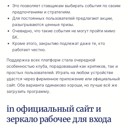
Это позволяет ставщикам выбирать события по своим
предпочтениям и стратегиям.
Для постоянных пользователей предлагают акции,
разыгрываются ценные призы.
Очевидно, что такие события не могут пройти мимо
БК.
Кроме этого, закрытию подлежат даже те, кто
работает честно.
Поддержка всех платформ стала очередной
особенностью клуба, порадовавшей как критиков, так и
простых пользователей. Играть на любом устройстве
удастся через фирменное приложение или официальный
сайт. Оба варианта одинаково хороши, но лучше всё же
загрузить программу.
in официальный сайт и
зеркало рабочее для входа