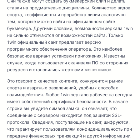
Они также могут создать букмекерский слип и делать
ставки на предматчевые дисциплины. Количество видов
спорта, коэффициенты и проработка линии аналогичны
тем, которые можно найти на официальном сайте
букмекера. Другими словами, возможности зеркала 1win
не сильно отличаются от возможностей сайта. Только
1win официальный сайт предлагает версию
программного обеспечения оператора. Это наиболее
безопасное вариант установки приложения. Известны
случаи, когда пользователи скачивали ПО со сторонних
ресурсов и становились жертвами мошенников.
Это говорит о качестве контента, конкурентом рынке
спорта и азартных развлечений, удобных способах
взаимодействия. Любое 1win зеркало рабочее на сегодня
имеет собственный сертификат безопасности. В начале
строки вы увидите символ замка, он означает, что
соединение с сервером находится под защитой SSL-
протокола. Сведения, поступающие на сайт, шифруются,
что гарантирует пользователям конфиденциальность при
передаче финансовых транзакций и другой информации.