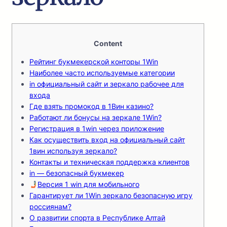
Content
Рейтинг букмекерской конторы 1Win
Наиболее часто используемые категории
in официальный сайт и зеркало рабочее для
входа
Где взять промокод в 1Вин казино?
Работают ли бонусы на зеркале 1Win?
Регистрация в 1win через приложение
Как осуществить вход на официальный сайт
1вин используя зеркало?
Контакты и техническая поддержка клиентов
in — безопасный букмекер
Версия 1 win для мобильного
Гарантирует ли 1Win зеркало безопасную игру
россиянам?
О развитии спорта в Республике Алтай