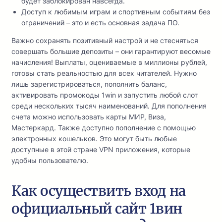
будет заблокирован навсегда.
Доступ к любимым играм и спортивным событиям без
ограничений – это и есть основная задача ПО.
Важно сохранять позитивный настрой и не стесняться
совершать большие депозиты – они гарантируют весомые
начисления! Выплаты, оцениваемые в миллионы рублей,
готовы стать реальностью для всех читателей. Нужно
лишь зарегистрироваться, пополнить баланс,
активировать промокоды 1win и запустить любой слот
среди нескольких тысяч наименований. Для пополнения
счета можно использовать карты МИР, Виза,
Мастеркард. Также доступно пополнение с помощью
электронных кошельков. Это могут быть любые
доступные в этой стране VPN приложения, которые
удобны пользователю.
Как осуществить вход на
официальный сайт 1вин