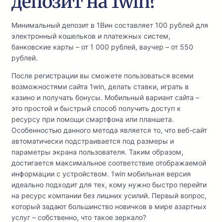
депозит на 1win?
Минимальный депозит в 1Вин составляет 100 рублей для
электронный кошельков и платежных систем,
банковские карты – от 1 000 рублей, ваучер – от 550
рублей.
После регистрации вы сможете пользоваться всеми
возможностями сайта 1win, делать ставки, играть в
казино и получать бонусы. Мобильный вариант сайта –
это простой и быстрый способ получить доступ к
ресурсу при помощи смартфона или планшета.
Особенностью данного метода является то, что веб-сайт
автоматически подстраивается под размеры и
параметры экрана пользователя. Таким образом,
достигается максимальное соответствие отображаемой
информации с устройством. 1win мобильная версия
идеально подходит для тех, кому нужно быстро перейти
на ресурс компании без лишних усилий. Первый вопрос,
который задают большинство новичков в мире азартных
услуг – собственно, что такое зеркало?