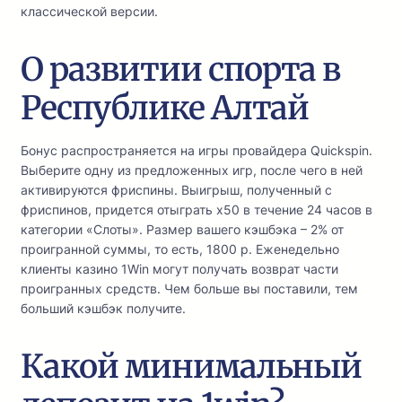
классической версии.
О развитии спорта в
Республике Алтай
Бонус распространяется на игры провайдера Quickspin.
Выберите одну из предложенных игр, после чего в ней
активируются фриспины. Выигрыш, полученный с
фриспинов, придется отыграть х50 в течение 24 часов в
категории «Слоты». Размер вашего кэшбэка – 2% от
проигранной суммы, то есть, 1800 р. Еженедельно
клиенты казино 1Win могут получать возврат части
проигранных средств. Чем больше вы поставили, тем
больший кэшбэк получите.
Какой минимальный