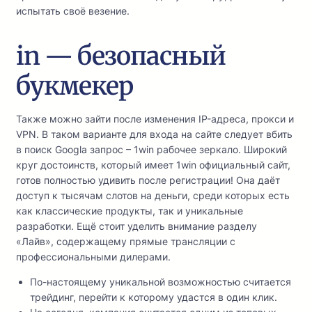
испытать своё везение.
in — безопасный
букмекер
Также можно зайти после изменения IP-адреса, прокси и
VPN. В таком варианте для входа на сайте следует вбить
в поиск Googlа запрос – 1win рабочее зеркало. Широкий
круг достоинств, который имеет 1win официальный сайт,
готов полностью удивить после регистрации! Она даёт
доступ к тысячам слотов на деньги, среди которых есть
как классические продукты, так и уникальные
разработки. Ещё стоит уделить внимание разделу
«Лайв», содержащему прямые трансляции с
профессиональными дилерами.
По-настоящему уникальной возможностью считается
трейдинг, перейти к которому удастся в один клик.