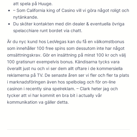
att spela på Huuge.
– Som California king of Casino vill vi göra något roligt och
nytänkande.
Du sköter kontakten med din dealer & eventuella övriga
spelacchiare runt bordet via chatt.
Är du nyc kund hos LeoVegas kan du få en välkomstbonus
som innehåller 100 free spins som dessutom inte har något
omsättningskrav. Gör en insättning på minst 100 kr och välj
100 gratisnurr exempelvis bonus. Kändisarna tycks vara
överallt just nu och vi ser dem allt oftare i de kommersiella
reklamerna på TV. De senaste åren ser vi fler och fler ta plats
i marknadsföringen även hos spelbolag och för on-line
casinon i recently sina spelreklam. – Clark heter jag och
tycker att vi har kommit en bra bit i actually vår
kommunikation va gäller detta.