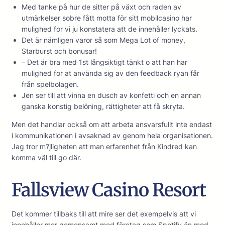
Med tanke på hur de sitter på växt och raden av
utmärkelser sobre fått motta för sitt mobilcasino har
mulighed for vi ju konstatera att de innehåller lyckats.
Det är nämligen varor så som Mega Lot of money,
Starburst och bonusar!
– Det är bra med 1st långsiktigt tänkt o att han har
mulighed for at använda sig av den feedback ryan får
från spelbolagen.
Jen ser till att vinna en dusch av konfetti och en annan
ganska konstig belöning, rättigheter att få skryta.
Men det handlar också om att arbeta ansvarsfullt inte endast
i kommunikationen i avsaknad av genom hela organisationen.
Jag tror m?jligheten att man erfarenhet från Kindred kan
komma väl till go där.
Fallsview Casino Resort
Det kommer tillbaks till att mire ser det exempelvis att vi
innehåller mer gemensamt med företag som Spotify än med