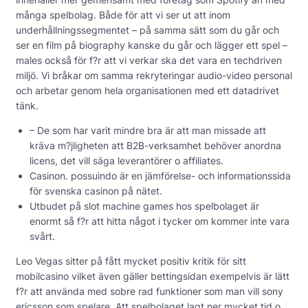
många spelbolag. Både för att vi ser ut att inom
underhållningssegmentet – på samma sätt som du går och
ser en film på biography kanske du går och lägger ett spel –
males också för f?r att vi verkar ska det vara en techdriven
miljö. Vi bråkar om samma rekryteringar audio-video personal
och arbetar genom hela organisationen med ett datadrivet
tänk.
– De som har varit mindre bra är att man missade att
kräva m?jligheten att B2B-verksamhet behöver anordna
licens, det vill säga leverantörer o affiliates.
Casinon. possuindo är en jämförelse- och informationssida
för svenska casinon på nätet.
Utbudet på slot machine games hos spelbolaget är
enormt så f?r att hitta något i tycker om kommer inte vara
svårt.
Leo Vegas sitter på fått mycket positiv kritik för sitt
mobilcasino vilket även gäller bettingsidan exempelvis är lätt
f?r att använda med sobre rad funktioner som man vill sony
ericsson som spelare. Att spelbolaget lagt ner mycket tid o