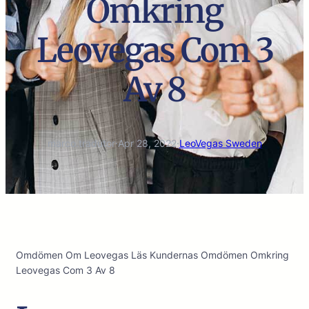
Omkring
Leovegas Com 3
Av 8
marco.tradutor
·
Apr 28, 2022
·
LeoVegas Sweden
Omdömen Om Leovegas Läs Kundernas Omdömen Omkring
Leovegas Com 3 Av 8