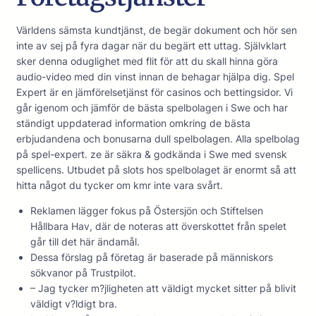
Världens sämsta kundtjänst, de begär dokument och hör sen
inte av sej på fyra dagar när du begärt ett uttag. Självklart
sker denna oduglighet med flit för att du skall hinna göra
audio-video med din vinst innan de behagar hjälpa dig. Spel
Expert är en jämförelsetjänst för casinos och bettingsidor. Vi
går igenom och jämför de bästa spelbolagen i Swe och har
ständigt uppdaterad information omkring de bästa
erbjudandena och bonusarna dull spelbolagen. Alla spelbolag
på spel-expert. ze är säkra & godkända i Swe med svensk
spellicens. Utbudet på slots hos spelbolaget är enormt så att
hitta något du tycker om kmr inte vara svårt.
Reklamen lägger fokus på Östersjön och Stiftelsen
Hållbara Hav, där de noteras att överskottet från spelet
går till det här ändamål.
Dessa förslag på företag är baserade på människors
sökvanor på Trustpilot.
– Jag tycker m?jligheten att väldigt mycket sitter på blivit
väldigt v?ldigt bra.