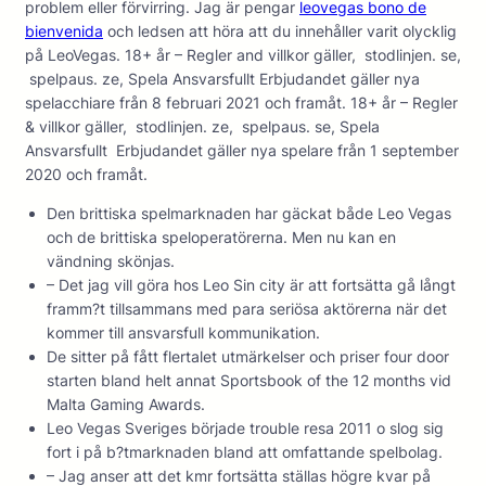
problem eller förvirring. Jag är pengar
leovegas bono de
bienvenida
och ledsen att höra att du innehåller varit olycklig
på LeoVegas. 18+ år – Regler and villkor gäller, stodlinjen. se,
spelpaus. ze, Spela Ansvarsfullt Erbjudandet gäller nya
spelacchiare från 8 februari 2021 och framåt. 18+ år – Regler
& villkor gäller, stodlinjen. ze, spelpaus. se, Spela
Ansvarsfullt Erbjudandet gäller nya spelare från 1 september
2020 och framåt.
Den brittiska spelmarknaden har gäckat både Leo Vegas
och de brittiska speloperatörerna. Men nu kan en
vändning skönjas.
– Det jag vill göra hos Leo Sin city är att fortsätta gå långt
framm?t tillsammans med para seriösa aktörerna när det
kommer till ansvarsfull kommunikation.
De sitter på fått flertalet utmärkelser och priser four door
starten bland helt annat Sportsbook of the 12 months vid
Malta Gaming Awards.
Leo Vegas Sveriges började trouble resa 2011 o slog sig
fort i på b?tmarknaden bland att omfattande spelbolag.
– Jag anser att det kmr fortsätta ställas högre kvar på