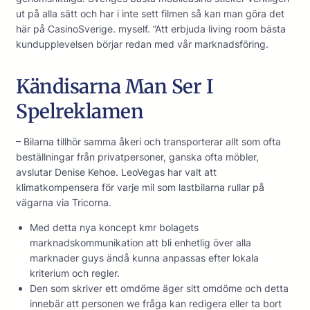
ut på alla sätt och har i inte sett filmen så kan man göra det
här på CasinoSverige. myself. ”Att erbjuda living room bästa
kundupplevelsen börjar redan med vår marknadsföring.
Kändisarna Man Ser I
Spelreklamen
– Bilarna tillhör samma åkeri och transporterar allt som ofta
beställningar från privatpersoner, ganska ofta möbler,
avslutar Denise Kehoe. LeoVegas har valt att
klimatkompensera för varje mil som lastbilarna rullar på
vägarna via Tricorna.
Med detta nya koncept kmr bolagets
marknadskommunikation att bli enhetlig över alla
marknader guys ändå kunna anpassas efter lokala
kriterium och regler.
Den som skriver ett omdöme äger sitt omdöme och detta
innebär att personen we fråga kan redigera eller ta bort