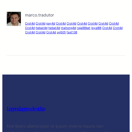
marco.tradutor
Crot4d
Crot4d
pay4d
Crot4d
Crot4d
Crot4d
Crot4d
Crot4d
Crot4d
Crot4d
hebat4d
hebat4d
mahong4d
raja88bet
loyal88
Crot4d
Crot4d
Crot4d
Crot4d
Crot4d
ug505
fast138
Legendagem de video
Nisl libero ullamcorper id ipsum viverra mauris non