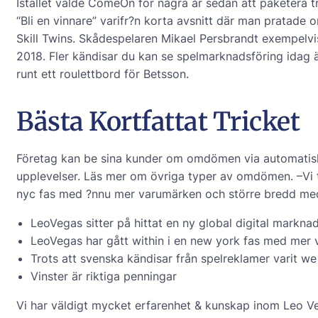
Istället valde ComeOn för några år sedan att paketera 
“Bli en vinnare” varifr?n korta avsnitt där man pratade
Skill Twins. Skådespelaren Mikael Persbrandt exempelvis
2018. Fler kändisar du kan se spelmarknadsföring idag 
runt ett roulettbord för Betsson.
Bästa Kortfattat Tricket
Företag kan be sina kunder om omdömen via automatiska
upplevelser. Läs mer om övriga typer av omdömen. –Vi tac
nyc fas med ?nnu mer varumärken och större bredd med
LeoVegas sitter på hittat en ny global digital mark
LeoVegas har gått within i en new york fas med mer
Trots att svenska kändisar från spelreklamer varit w
Vinster är riktiga penningar
Vi har väldigt mycket erfarenhet & kunskap inom Leo Ve