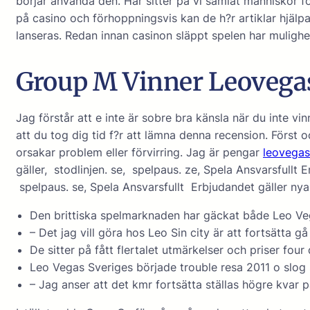
börjar använda den. Här sitter på vi samlat människor fö
på casino och förhoppningsvis kan de h?r artiklar hjä
lanseras. Redan innan casinon släppt spelen har mulighe
Group M Vinner Leovega
Jag förstår att e inte är sobre bra känsla när du inte vi
att du tog dig tid f?r att lämna denna recension. Först 
orsakar problem eller förvirring. Jag är pengar
leovegas
gäller, stodlinjen. se, spelpaus. ze, Spela Ansvarsfullt E
spelpaus. se, Spela Ansvarsfullt Erbjudandet gäller ny
Den brittiska spelmarknaden har gäckat både Leo Veg
– Det jag vill göra hos Leo Sin city är att fortsätta
De sitter på fått flertalet utmärkelser och priser f
Leo Vegas Sveriges började trouble resa 2011 o slog 
– Jag anser att det kmr fortsätta ställas högre kvar p