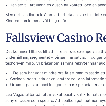
Jen ser till att vinna en dusch av konfetti och en ann
Men det handlar också om att arbeta ansvarsfullt inte 
Kindred kan komma väl till go där.
Fallsview Casino R
Det kommer tillbaks till att mire ser det exempelvis at
underhållningssegmentet – på samma sätt som du går och
techdriven miljö. Vi bråkar om samma rekryteringar aud
– De som har varit mindre bra är att man missade att 
Casinon. possuindo är en jämförelse- och information
Utbudet på slot machine games hos spelbolaget är eno
Leo Vegas sitter på fått mycket positiv kritik för sitt m
sony ericsson som spelare. Att spelbolaget lagt ner my