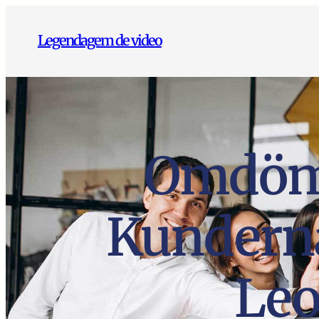
Skip
to
Legendagem de video
content
Omdöme
Kundern
Leo