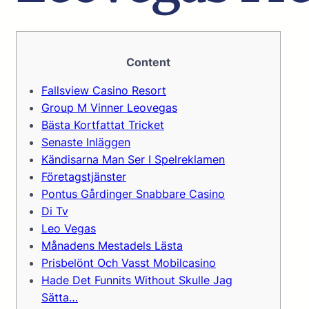
Content
Fallsview Casino Resort
Group M Vinner Leovegas
Bästa Kortfattat Tricket
Senaste Inläggen
Kändisarna Man Ser I Spelreklamen
Företagstjänster
Pontus Gårdinger Snabbare Casino
Di Tv
Leo Vegas
Månadens Mestadels Lästa
Prisbelönt Och Vasst Mobilcasino
Hade Det Funnits Without Skulle Jag
Sätta…