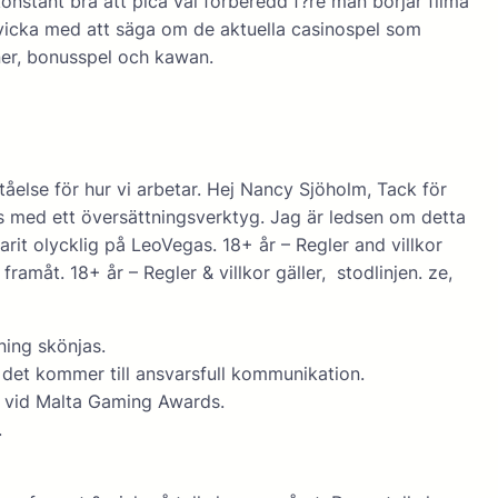
konstant bra att pica väl förberedd f?re man börjar filma
kvicka med att säga om de aktuella casinospel som
oner, bonusspel och kawan.
ståelse för hur vi arbetar. Hej Nancy Sjöholm, Tack för
tes med ett översättningsverktyg. Jag är ledsen om detta
arit olycklig på LeoVegas. 18+ år – Regler and villkor
ramåt. 18+ år – Regler & villkor gäller, stodlinjen. ze,
ning skönjas.
r det kommer till ansvarsfull kommunikation.
hs vid Malta Gaming Awards.
.