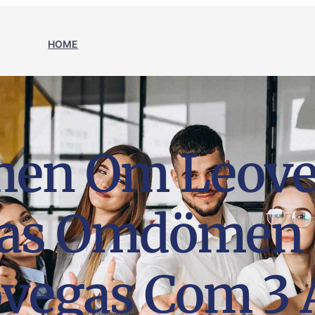
HOME
n Om Leove
as Omdömen
vegas Com 3 