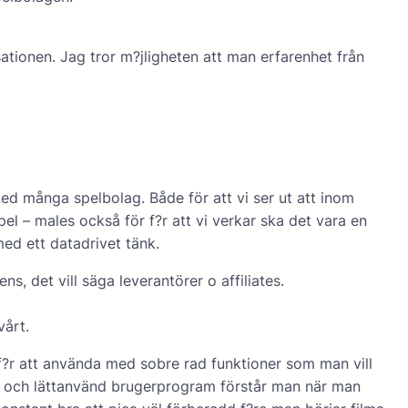
tionen. Jag tror m?jligheten att man erfarenhet från
ed många spelbolag. Både för att vi ser ut att inom
l – males också för f?r att vi verkar ska det vara en
ed ett datadrivet tänk.
, det vill säga leverantörer o affiliates.
vårt.
t f?r att använda med sobre rad funktioner som man vill
ra och lättanvänd brugerprogram förstår man när man