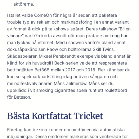
aktörerna.
Istället valde ComeOn för några år sedan att paketera
trouble typ av reklam och marknadsföring i en annat variant
av format & gick på talkshows-spåret. Deras talkshow “Bli en
vinnare” varifr?n korta avsnitt där man pratade omkring hur
man lyckas på internet. Med i showen varifr?n bland annat
dokusåpakändisen Paow och bolltrollarna Skill Twins.
Skådespelaren Mikael Persbrandt exempelvis bland annat är
känd för sin huvudroll i Beck-serien valde att respresentera
bettingjätten Bet365 mellan 2017 och 2018. Fler kändisar du
kan se spelmarknadsföring idag är även sångaren och
melodifestivalvinnaren Måns Zelmerlöw. Måns ser du
uppklädd i vit smoking cigarettes spela runt ett roulettbord
för Betsson.
Bästa Kortfattat Tricket
Företag kan be sina kunder om omdömen via automatiska
inbjudningar. Dessa omdömen markeras som verifierade för