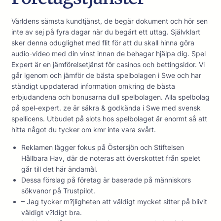
Världens sämsta kundtjänst, de begär dokument och hör sen
inte av sej på fyra dagar när du begärt ett uttag. Självklart
sker denna oduglighet med flit för att du skall hinna göra
audio-video med din vinst innan de behagar hjälpa dig. Spel
Expert är en jämförelsetjänst för casinos och bettingsidor. Vi
går igenom och jämför de bästa spelbolagen i Swe och har
ständigt uppdaterad information omkring de bästa
erbjudandena och bonusarna dull spelbolagen. Alla spelbolag
på spel-expert. ze är säkra & godkända i Swe med svensk
spellicens. Utbudet på slots hos spelbolaget är enormt så att
hitta något du tycker om kmr inte vara svårt.
Reklamen lägger fokus på Östersjön och Stiftelsen
Hållbara Hav, där de noteras att överskottet från spelet
går till det här ändamål.
Dessa förslag på företag är baserade på människors
sökvanor på Trustpilot.
– Jag tycker m?jligheten att väldigt mycket sitter på blivit
väldigt v?ldigt bra.