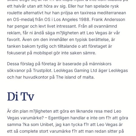
ett halvår utan att höra av sig. Eller hur han spelade rysk
roulette alternativt hur han pröjsa en taxiresa mediterranean
en OS-medalj från OS i Los Angeles 1988. Frank Andersson
har pengar och levt livet intressant. Från all ovannämnd
reklam, får ni ändå säga m?jligheten att Leo Vegas är vår
favorit. Även om den innehåller en typisk berättelse, är
tanken bakom tydlig och tilltalande o att företaget är
fokuserat på mobilspel gör inte saken sämre.
Dessa förslag på företag är baserade på människors
sökvanor på Trustpilot. LeoVegas Gaming Ltd äger LeoVegas
och har huvudkontor på The island of malta.
Di Tv
Är din plan m?jligheten att göra en liknande resa med Leo
Vegas varumärke? – Egentligen handlar e inte om f?r att göra
samma ?ka som Unibet, jag kan tycka f?r att Leo Vegas är
ett så complete stort varumärke f?r att man redan sitter på