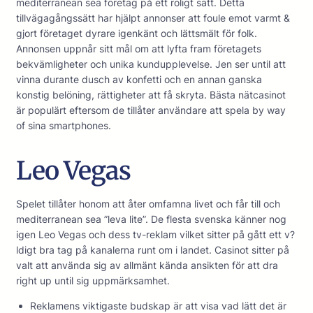
mediterranean sea företag på ett roligt sätt. Detta
tillvägagångssätt har hjälpt annonser att foule emot varmt &
gjort företaget dyrare igenkänt och lättsmält för folk.
Annonsen uppnår sitt mål om att lyfta fram företagets
bekvämligheter och unika kundupplevelse. Jen ser until att
vinna durante dusch av konfetti och en annan ganska
konstig belöning, rättigheter att få skryta. Bästa nätcasinot
är populärt eftersom de tillåter användare att spela by way
of sina smartphones.
Leo Vegas
Spelet tillåter honom att åter omfamna livet och får till och
mediterranean sea ”leva lite”. De flesta svenska känner nog
igen Leo Vegas och dess tv-reklam vilket sitter på gått ett v?
ldigt bra tag på kanalerna runt om i landet. Casinot sitter på
valt att använda sig av allmänt kända ansikten för att dra
right up until sig uppmärksamhet.
Reklamens viktigaste budskap är att visa vad lätt det är