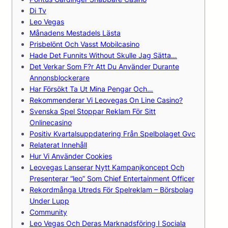
Di Tv
Leo Vegas
Månadens Mestadels Lästa
Prisbelönt Och Vasst Mobilcasino
Hade Det Funnits Without Skulle Jag Sätta…
Det Verkar Som F?r Att Du Använder Durante
Annonsblockerare
Har Försökt Ta Ut Mina Pengar Och…
Rekommenderar Vi Leovegas On Line Casino?
Svenska Spel Stoppar Reklam För Sitt
Onlinecasino
Positiv Kvartalsuppdatering Från Spelbolaget Gvc
Relaterat Innehåll
Hur Vi Använder Cookies
Leovegas Lanserar Nytt Kampanjkoncept Och
Presenterar “leo” Som Chief Entertainment Officer
Rekordmånga Utreds För Spelreklam – Börsbolag
Under Lupp
Community
Leo Vegas Och Deras Marknadsföring I Sociala