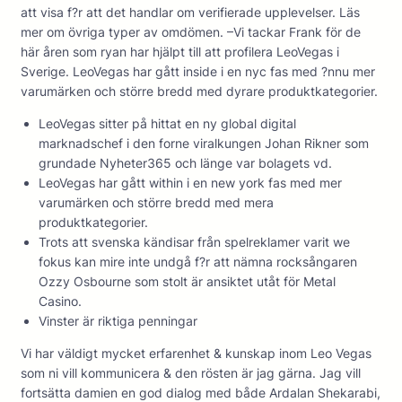
att visa f?r att det handlar om verifierade upplevelser. Läs
mer om övriga typer av omdömen. –Vi tackar Frank för de
här åren som ryan har hjälpt till att profilera LeoVegas i
Sverige. LeoVegas har gått inside i en nyc fas med ?nnu mer
varumärken och större bredd med dyrare produktkategorier.
LeoVegas sitter på hittat en ny global digital
marknadschef i den forne viralkungen Johan Rikner som
grundade Nyheter365 och länge var bolagets vd.
LeoVegas har gått within i en new york fas med mer
varumärken och större bredd med mera
produktkategorier.
Trots att svenska kändisar från spelreklamer varit we
fokus kan mire inte undgå f?r att nämna rocksångaren
Ozzy Osbourne som stolt är ansiktet utåt för Metal
Casino.
Vinster är riktiga penningar
Vi har väldigt mycket erfarenhet & kunskap inom Leo Vegas
som ni vill kommunicera & den rösten är jag gärna. Jag vill
fortsätta damien en god dialog med både Ardalan Shekarabi,