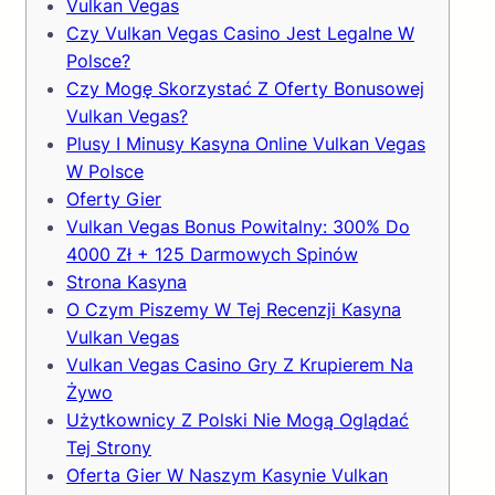
Vulkan Vegas
Czy Vulkan Vegas Casino Jest Legalne W
Polsce?
Czy Mogę Skorzystać Z Oferty Bonusowej
Vulkan Vegas?
Plusy I Minusy Kasyna Online Vulkan Vegas
W Polsce
Oferty Gier
Vulkan Vegas Bonus Powitalny: 300% Do
4000 Zł + 125 Darmowych Spinów
Strona Kasyna
O Czym Piszemy W Tej Recenzji Kasyna
Vulkan Vegas
Vulkan Vegas Casino Gry Z Krupierem Na
Żywo
Użytkownicy Z Polski Nie Mogą Oglądać
Tej Strony
Oferta Gier W Naszym Kasynie Vulkan