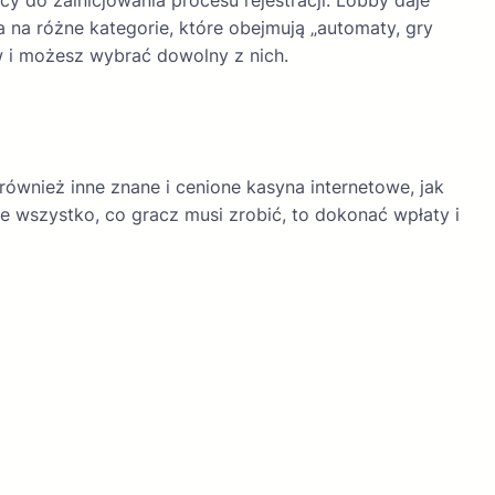
a na różne kategorie, które obejmują „automaty, gry
ów i możesz wybrać dowolny z nich.
również inne znane i cenione kasyna internetowe, jak
e wszystko, co gracz musi zrobić, to dokonać wpłaty i