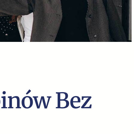
pinów Bez