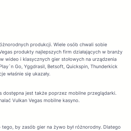
óżnorodnych produkcji. Wiele osób chwali sobie
Vegas produkty najlepszych firm działających w branży
ów wideo i klasycznych gier stołowych na urządzenia
Play`n Go, Yggdrasil, Betsoft, Quickspin, Thunderkick
je właśnie się ukazały.
s dostępna jest także poprzez mobilne przeglądarki.
nalać Vulkan Vegas mobilne kasyno.
o tego, by zasób gier na żywo był różnorodny. Dlatego