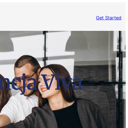
Get Started
ncja Viva