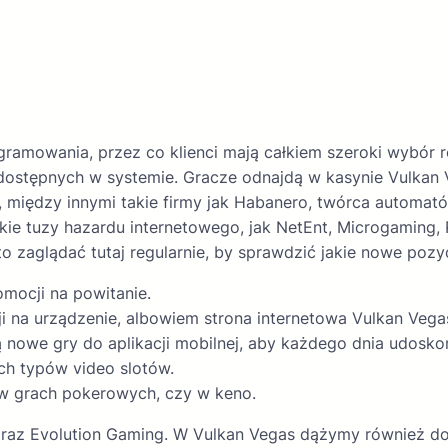
ramowania, przez co klienci mają całkiem szeroki wybór r
i dostępnych w systemie. Gracze odnajdą w kasynie Vulkan 
j, między innymi takie firmy jak Habanero, twórca automat
akie tuzy hazardu internetowego, jak NetEnt, Microgaming, 
o zaglądać tutaj regularnie, by sprawdzić jakie nowe pozyc
mocji na powitanie.
cji na urządzenie, albowiem strona internetowa Vulkan Vega
owe gry do aplikacji mobilnej, aby każdego dnia udosko
ch typów video slotów.
w grach pokerowych, czy w keno.
gi oraz Evolution Gaming. W Vulkan Vegas dążymy również d