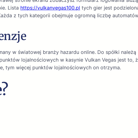
ie. Lista
https://vulkanvegas100.pl
tych gier jest podzielon
”. Każda z tych kategorii obejmuje ogromną liczbę automat
enzje
nany w światowej branży hazardu online. Do spółki należą 
punktów lojalnościowych w kasynie Vulkan Vegas jest to, ż
ze, tym więcej punktów lojalnościowych on otrzyma.
e?