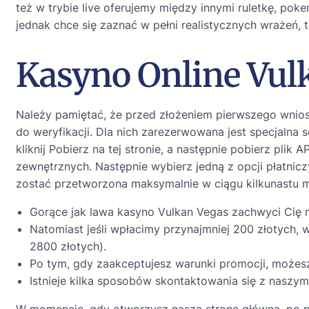
też w trybie live oferujemy między innymi ruletkę, pok
jednak chce się zaznać w pełni realistycznych wrażeń,
Kasyno Online Vul
Należy pamiętać, że przed złożeniem pierwszego wnios
do weryfikacji. Dla nich zarezerwowana jest specjalna
kliknij Pobierz na tej stronie, a następnie pobierz pli
zewnętrznych. Następnie wybierz jedną z opcji płatnic
zostać przetworzona maksymalnie w ciągu kilkunastu m
Gorące jak lawa kasyno Vulkan Vegas zachwyci Cię m
Natomiast jeśli wpłacimy przynajmniej 200 złotych
2800 złotych).
Po tym, gdy zaakceptujesz warunki promocji, możes
Istnieje kilka sposobów skontaktowania się z naszym
W momencie, gdy otworzysz naszą stronę główną, po pra