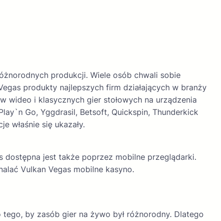
óżnorodnych produkcji. Wiele osób chwali sobie
Vegas produkty najlepszych firm działających w branży
ów wideo i klasycznych gier stołowych na urządzenia
Play`n Go, Yggdrasil, Betsoft, Quickspin, Thunderkick
je właśnie się ukazały.
s dostępna jest także poprzez mobilne przeglądarki.
nalać Vulkan Vegas mobilne kasyno.
o tego, by zasób gier na żywo był różnorodny. Dlatego