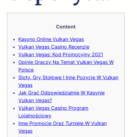
Content
Kasyno Online Vulkan Vegas
Vulkan Vegas Casino Recenzje
Vulkan Vegas: Kod Promocyjny 2021
Opinie Graczy Na Temat Vulkan Vegas W
Polsce
Sloty, Gry Stołowe I Inne Pozycje W Vulkan
Vegas
Jak Grać Odpowiedzialnie W Kasynie
Vulkan Vegas?
Vulkan Vegas Casino Program
Lojalnościowy
Inne Promocje Oraz Turnieje W Vulkan
Vegas