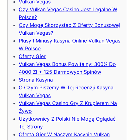
Vulkan Vegas
Czy Vulkan Vegas Casino Jest Legalne W
Polsce?
Czy Mogę Skorzystać Z Oferty Bonusowej
Vulkan Vegas?
Plusy I Minusy Kasyna Online Vulkan Vegas
W Polsce
Oferty Gier
Vulkan Vegas Bonus Powitalny: 300% Do
4000 Zł + 125 Darmowych Spinów
Strona Kasyna
O Czym Piszemy W Tej Recenzji Kasyna
Vulkan Vegas
Vulkan Vegas Casino Gry Z Krupierem Na
Żywo
Użytkownicy Z Polski Nie Mogą Oglądać
Tej Strony
Oferta Gier W Naszym Kasynie Vulkan