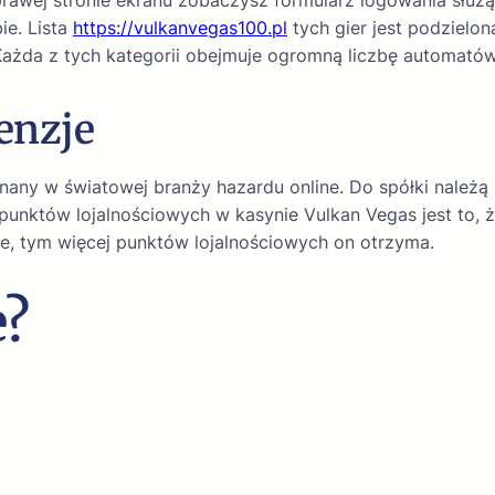
ie. Lista
https://vulkanvegas100.pl
tych gier jest podzielon
”. Każda z tych kategorii obejmuje ogromną liczbę automat
enzje
nany w światowej branży hazardu online. Do spółki należą 
punktów lojalnościowych w kasynie Vulkan Vegas jest to, ż
ze, tym więcej punktów lojalnościowych on otrzyma.
e?