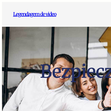
Skip
to
Legendagem de video
content
Bezpiecz