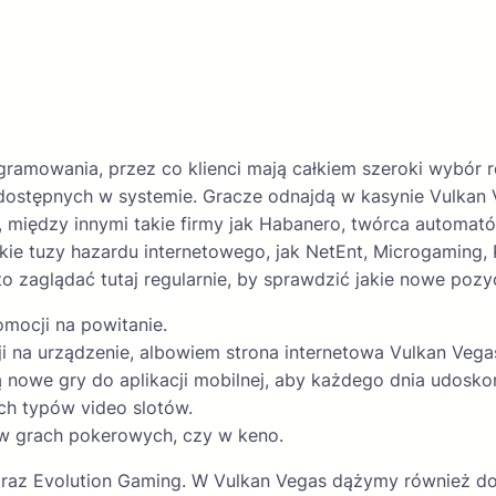
ramowania, przez co klienci mają całkiem szeroki wybór r
i dostępnych w systemie. Gracze odnajdą w kasynie Vulkan 
j, między innymi takie firmy jak Habanero, twórca automat
akie tuzy hazardu internetowego, jak NetEnt, Microgaming, 
o zaglądać tutaj regularnie, by sprawdzić jakie nowe pozyc
mocji na powitanie.
cji na urządzenie, albowiem strona internetowa Vulkan Vega
owe gry do aplikacji mobilnej, aby każdego dnia udosko
ch typów video slotów.
w grach pokerowych, czy w keno.
gi oraz Evolution Gaming. W Vulkan Vegas dążymy również d