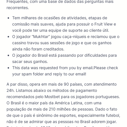
Frequentes, com uma base de dados das perguntas mais
recorrentes.
Tem milhares de ocasiões de atividades, etapas de
comissão mais suaves, ajuda para possuir o Fruit View e
você pode ter uma equipe de suporte ao cliente útil.
O jogador “Mukhtar” jogou caça-níqueis e reclamou que o
cassino travou suas sessões de jogo e que os ganhos
ainda não foram creditados.
O jogador do Brasil está passando por dificuldades para
sacar seus ganhos.
This data was requested from you by email.Please check
your spam folder and reply to our email!
A par disso, opera em mais de 90 países, com atendimento
24h. Listamos abaixo os métodos de pagamento
recomendados pelo Mostbet para os jogadores portugueses.
O Brasil é o maior país da América Latina, com uma
população de mais de 210 milhões de pessoas. Dado o fato
de que o país é sinônimo de esportes, especialmente futebol,
não é de se admirar que as pessoas no Brasil adorem jogar.