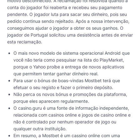
motivo desconhecido. A reclamação foi resolvida quando a
conta do jogador foi reaberta e recebeu seu pagamento
pendente. O jogador luta para sacar seu dinheiro, pois seu
pedido continua sendo rejeitado. Após a nossa intervenção,
conseguimos ajudar o jogador a obter os seus ganhos. O
jogador de Portugal solicitou uma desistência antes de enviar
esta reclamação.
O mais novo modelo de sistema operacional Android que
você não teria como pesquisar na lista do PlayMarket,
porque o Yahoo proíbe a entrega de novos aplicativos
que permitem tentar ganhar dinheiro real.
Para usar o bónus de boas-vindas Mostbet terá que
efetuar o seu registo e fazer o primeiro depósito.
Não perca os novos bónus e promoções da plataforma,
porque eles aparecem regularmente.
O casino.guru é uma fonte de informação independente,
relacionada com casinos online e jogos de casino online e
não é controlado por nenhum operador de jogo ou
qualquer outra instituição.
Em resumo, a Mostbet é um cassino online com uma