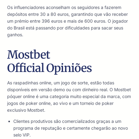
Os influenciadores aconselham os seguidores a fazerem
depósitos entre 30 a 80 euros, garantindo que vão receber
um prémio entre 396 euros e mais de 600 euros. O jogador
do Brasil está passando por dificuldades para sacar seus
ganhos.
Mostbet
Official Opiniões
As raspadinhas online, um jogo de sorte, estão todas
disponíveis em versão demo ou com dinheiro real. O Mostbet
póquer online é uma categoria muito especial da marca, com
jogos de poker online, ao vivo e um torneio de poker
exclusivo Mostbet.
Clientes produtivos são comercializados graças a um
programa de reputação e certamente chegarão ao novo
selo VIP.