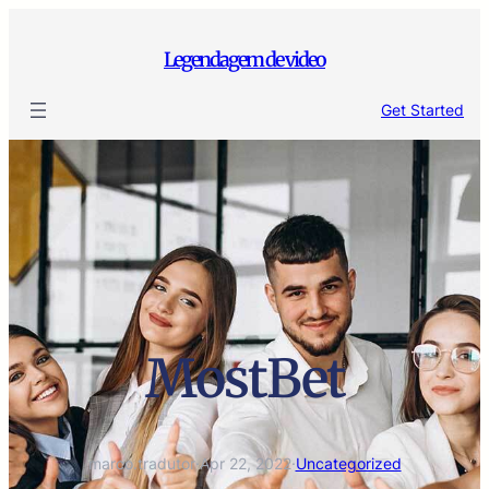
Skip
to
Legendagem de video
content
Get Started
MostBet
marco.tradutor
·
Apr 22, 2022
·
Uncategorized