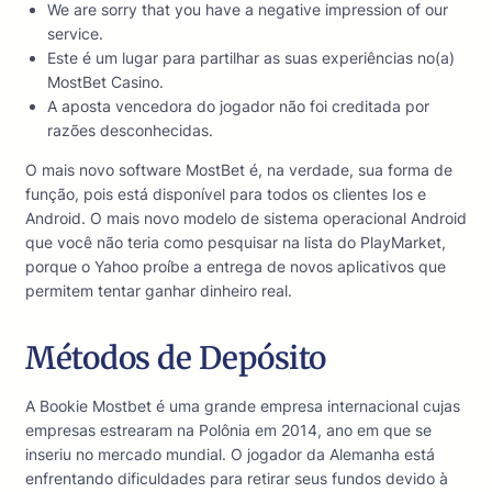
We are sorry that you have a negative impression of our
service.
Este é um lugar para partilhar as suas experiências no(a)
MostBet Casino.
A aposta vencedora do jogador não foi creditada por
razões desconhecidas.
O mais novo software MostBet é, na verdade, sua forma de
função, pois está disponível para todos os clientes Ios e
Android. O mais novo modelo de sistema operacional Android
que você não teria como pesquisar na lista do PlayMarket,
porque o Yahoo proíbe a entrega de novos aplicativos que
permitem tentar ganhar dinheiro real.
Métodos de Depósito
A Bookie Mostbet é uma grande empresa internacional cujas
empresas estrearam na Polônia em 2014, ano em que se
inseriu no mercado mundial. O jogador da Alemanha está
enfrentando dificuldades para retirar seus fundos devido à