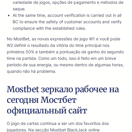
variedade de jogos, opções de pagamento e métodos de
saque.
At the same time, account verification is carried out in all
BC to ensure the safety of customer accounts and verify
compliance with the established rules.
No MostBet, as novas expressões de jogo W1 e você pode
W2 definir o resultado da vitória do time principal nos
primeiros 50% e também a pontuação de ganho do segundo
time na partida. Como um todo, isso é feito em um breve
período de sua energia, ou mesmo dentro de algumas horas,
quando não há problema.
Mostbet зеркало рабочее на
сегодня Мостбет
официальный сайт
O jogo de cartas continua a ser um dos favoritos dos
jogadores. Na secção Mostbet BlackJack online