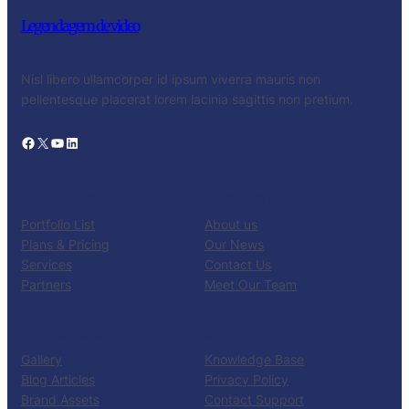
Legendagem de video
Nisl libero ullamcorper id ipsum viverra mauris non
pellentesque placerat lorem lacinia sagittis non pretium.
Facebook
X
YouTube
LinkedIn
PRODUCTS
COMPANY
Portfolio List
About us
Plans & Pricing
Our News
Services
Contact Us
Partners
Meet Our Team
RESOURCES
SUPPORT
Gallery
Knowledge Base
Blog Articles
Privacy Policy
Brand Assets
Contact Support