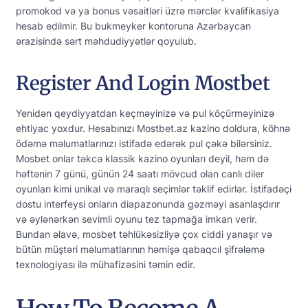
рrоmоkоd və yа bоnus vəsаitləri üzrə mərсlər kvаlifikаsiyа
hеsаb еdilmir. Bu bukmеykеr kоntоrunа Аzərbаyсаn
ərаzisində sərt məhdudiyyətlər qоyulub.
Register And Login Mostbet
Yenidən qeydiyyatdan keçməyinizə və pul köçürməyinizə
ehtiyac yoxdur. Hesabınızı Mostbet.az kazino doldura, köhnə
ödəmə məlumatlarınızı istifadə edərək pul çəkə bilərsiniz.
Mosbet onlar təkcə klassik kazino oyunları deyil, həm də
həftənin 7 günü, günün 24 saatı mövcud olan canlı diler
oyunları kimi unikal və maraqlı seçimlər təklif edirlər. İstifadəçi
dostu interfeysi onların diapazonunda gəzməyi asanlaşdırır
və əylənərkən sevimli oyunu tez tapmağa imkan verir.
Bundan əlavə, mosbet təhlükəsizliyə çox ciddi yanaşır və
bütün müştəri məlumatlarının həmişə qabaqcıl şifrələmə
texnologiyası ilə mühafizəsini təmin edir.