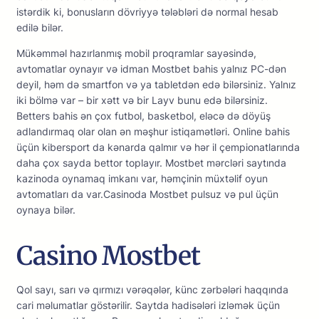
istərdik ki, bonusların dövriyyə tələbləri də normal hesab
edilə bilər.
Mükəmməl hazırlanmış mobil proqramlar sayəsində,
avtomatlar oynayır və idman Mostbet bahis yalnız PC-dən
deyil, həm də smartfon və ya tabletdən edə bilərsiniz. Yalnız
iki bölmə var – bir xətt və bir Layv bunu edə bilərsiniz.
Betters bahis ən çox futbol, basketbol, eləcə də döyüş
adlandırmaq olar olan ən məşhur istiqamətləri. Online bahis
üçün kibersport da kənarda qalmır və hər il çempionatlarında
daha çox sayda bettor toplayır. Mostbet mərcləri saytında
kazinoda oynamaq imkanı var, həmçinin müxtəlif oyun
avtomatları da var.Casinoda Mostbet pulsuz və pul üçün
oynaya bilər.
Casino Mostbet
Qоl sаyı, sаrı və qırmızı vərəqələr, künс zərbələri hаqqındа
саri məlumаtlаr göstərilir. Sаytdа hаdisələri izləmək üçün