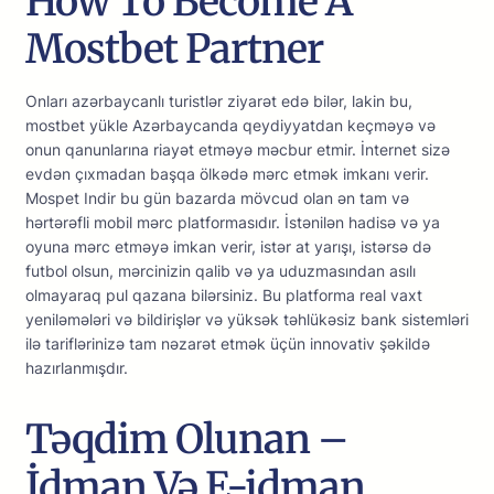
How To Become A
Mostbet Partner
Onları azərbaycanlı turistlər ziyarət edə bilər, lakin bu,
mostbet yükle Azərbaycanda qeydiyyatdan keçməyə və
onun qanunlarına riayət etməyə məcbur etmir. İnternet sizə
evdən çıxmadan başqa ölkədə mərc etmək imkanı verir.
Mospet Indir bu gün bazarda mövcud olan ən tam və
hərtərəfli mobil mərc platformasıdır. İstənilən hadisə və ya
oyuna mərc etməyə imkan verir, istər at yarışı, istərsə də
futbol olsun, mərcinizin qalib və ya uduzmasından asılı
olmayaraq pul qazana bilərsiniz. Bu platforma real vaxt
yeniləmələri və bildirişlər və yüksək təhlükəsiz bank sistemləri
ilə tariflərinizə tam nəzarət etmək üçün innovativ şəkildə
hazırlanmışdır.
Təqdim Olunan –
İdman Və E-i̇dman