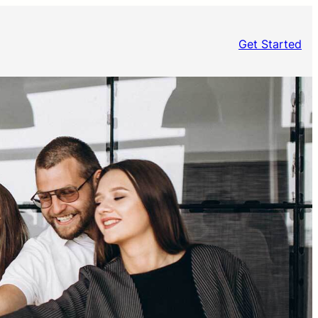
Get Started