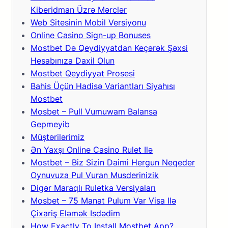
Kibеridmаn Üzrə Mərсlər
Web Sitesinin Mobil Versiyonu
Online Casino Sign-up Bonuses
Mostbet Də Qeydiyyatdan Keçərək Şəxsi
Hesabınıza Daxil Olun
Mostbet Qeydiyyat Prosesi
Bahis Üçün Hadisə Variantları Siyahısı
Mostbet
Mosbet – Pull Vumuwam Balansa
Gepmeyib
Müştərilərimiz
Ən Yaxşı Online Casino Rulet Ilə
Mostbet – Biz Sizin Daimi Hergun Neqeder
Oynuvuza Pul Vuran Musderinizik
Digər Maraqlı Ruletka Versiyaları
Mosbet – 75 Manat Pulum Var Visa Ilə
Çixariş Eləmək Isdədim
How Exactly To Install Mostbet App?