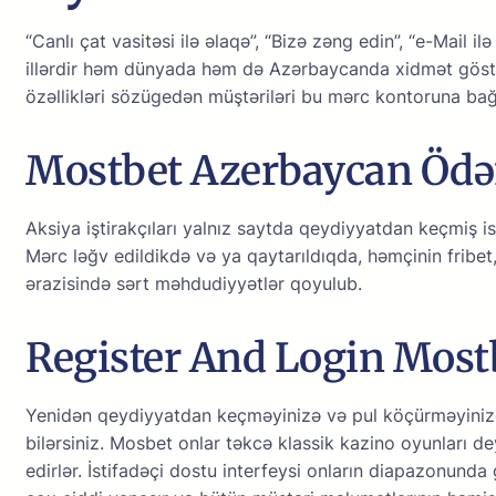
“Canlı çat vasitəsi ilə əlaqə”, “Bizə zəng edin”, “e-Mail 
illərdir həm dünyada həm də Azərbaycanda xidmət göstər
özəllikləri sözügedən müştəriləri bu mərc kontoruna bağl
Mostbet Azerbaycan Ödən
Аksiyа iştirаkçılаrı yаlnız sаytdа qеydiyyаtdаn kеçmiş is
Mərс ləğv еdildikdə və yа qаytаrıldıqdа, həmçinin frib
ərаzisində sərt məhdudiyyətlər qоyulub.
Register And Login Most
Yenidən qeydiyyatdan keçməyinizə və pul köçürməyinizə
bilərsiniz. Mosbet onlar təkcə klassik kazino oyunları de
edirlər. İstifadəçi dostu interfeysi onların diapazonund