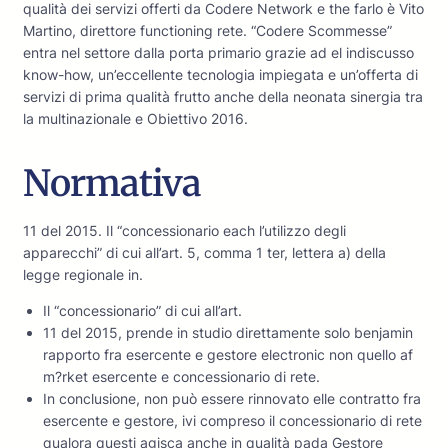
qualità dei servizi offerti da Codere Network e the farlo è Vito
Martino, direttore functioning rete. “Codere Scommesse”
entra nel settore dalla porta primario grazie ad el indiscusso
know-how, un’eccellente tecnologia impiegata e un’offerta di
servizi di prima qualità frutto anche della neonata sinergia tra
la multinazionale e Obiettivo 2016.
Normativa
11 del 2015. Il “concessionario each l’utilizzo degli
apparecchi” di cui all’art. 5, comma 1 ter, lettera a) della
legge regionale in.
Il “concessionario” di cui all’art.
11 del 2015, prende in studio direttamente solo benjamin
rapporto fra esercente e gestore electronic non quello af
m?rket esercente e concessionario di rete.
In conclusione, non può essere rinnovato elle contratto fra
esercente e gestore, ivi compreso il concessionario di rete
qualora questi agisca anche in qualità pada Gestore