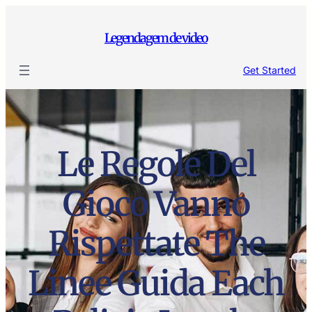
Skip
to
Legendagem de video
content
Get Started
Le Regole Del
Gioco Vanno
Rispettate The
Linee Guida Each