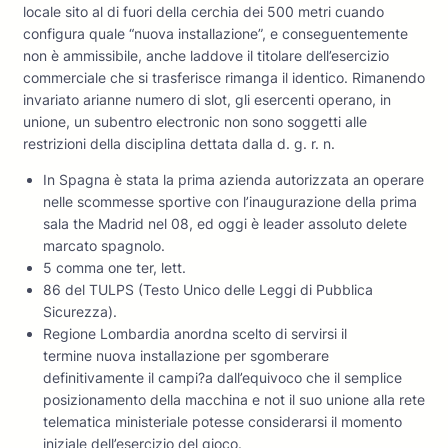
locale sito al di fuori della cerchia dei 500 metri cuando
configura quale “nuova installazione”, e conseguentemente
non è ammissibile, anche laddove il titolare dell’esercizio
commerciale che si trasferisce rimanga il identico. Rimanendo
invariato arianne numero di slot, gli esercenti operano, in
unione, un subentro electronic non sono soggetti alle
restrizioni della disciplina dettata dalla d. g. r. n.
In Spagna è stata la prima azienda autorizzata an operare
nelle scommesse sportive con l’inaugurazione della prima
sala the Madrid nel 08, ed oggi è leader assoluto delete
marcato spagnolo.
5 comma one ter, lett.
86 del TULPS (Testo Unico delle Leggi di Pubblica
Sicurezza).
Regione Lombardia anordna scelto di servirsi il
termine nuova installazione per sgomberare
definitivamente il campi?a dall’equivoco che il semplice
posizionamento della macchina e not il suo unione alla rete
telematica ministeriale potesse considerarsi il momento
iniziale dell’esercizio del gioco.