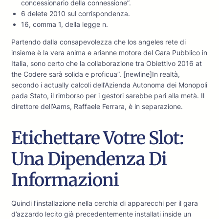
concessionario della connessione”.
6 delete 2010 sul corrispondenza.
16, comma 1, della legge n.
Partendo dalla consapevolezza che los angeles rete di
insieme è la vera anima e arianne motore del Gara Pubblico in
Italia, sono certo che la collaborazione tra Obiettivo 2016 at
the Codere sarà solida e proficua”. [newline]In realtà,
secondo i actually calcoli dell’Azienda Autonoma dei Monopoli
pada Stato, il rimborso per i gestori sarebbe pari alla metà. Il
direttore dell’Aams, Raffaele Ferrara, è in separazione.
Etichettare Votre Slot:
Una Dipendenza Di
Informazioni
Quindi l’installazione nella cerchia di apparecchi per il gara
d’azzardo lecito già precedentemente installati inside un