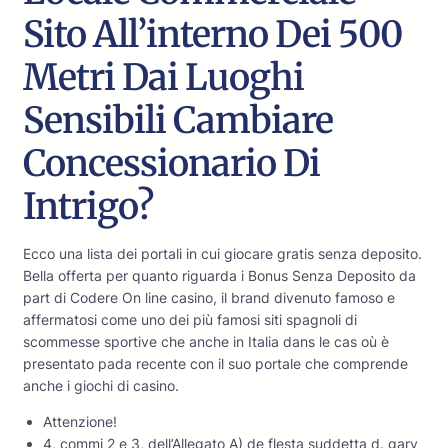
Sito All’interno Dei 500
Metri Dai Luoghi
Sensibili Cambiare
Concessionario Di
Intrigo?
Ecco una lista dei portali in cui giocare gratis senza deposito.
Bella offerta per quanto riguarda i Bonus Senza Deposito da
part di Codere On line casino, il brand divenuto famoso e
affermatosi come uno dei più famosi siti spagnoli di
scommesse sportive che anche in Italia dans le cas où è
presentato pada recente con il suo portale che comprende
anche i giochi di casino.
Attenzione!
4, commi 2 e 3, dell’Allegato A) de flesta suddetta d. gary