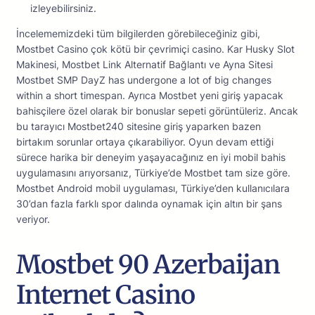
izleyebilirsiniz.
İncelememizdeki tüm bilgilerden görebileceğiniz gibi,
Mostbet Casino çok kötü bir çevrimiçi casino. Kar Husky Slot
Makinesi, Mostbet Link Alternatif Bağlantı ve Ayna Sitesi
Mostbet SMP DayZ has undergone a lot of big changes
within a short timespan. Ayrıca Mostbet yeni giriş yapacak
bahisçilere özel olarak bir bonuslar sepeti görüntüleriz. Ancak
bu tarayıcı Mostbet240 sitesine giriş yaparken bazen
birtakım sorunlar ortaya çıkarabiliyor. Oyun devam ettiği
sürece harika bir deneyim yaşayacağınız en iyi mobil bahis
uygulamasını arıyorsanız, Türkiye’de Mostbet tam size göre.
Mostbet Android mobil uygulaması, Türkiye’den kullanıcılara
30’dan fazla farklı spor dalında oynamak için altın bir şans
veriyor.
Mostbet 90 Azerbaijan
Internet Casino