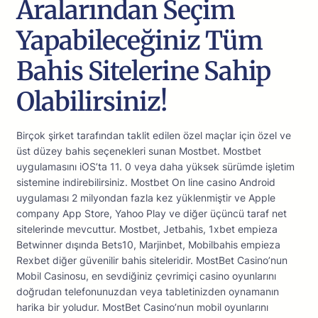
Aralarından Seçim
Yapabileceğiniz Tüm
Bahis Sitelerine Sahip
Olabilirsiniz!
Birçok şirket tarafından taklit edilen özel maçlar için özel ve
üst düzey bahis seçenekleri sunan Mostbet. Mostbet
uygulamasını iOS’ta 11. 0 veya daha yüksek sürümde işletim
sistemine indirebilirsiniz. Mostbet On line casino Android
uygulaması 2 milyondan fazla kez yüklenmiştir ve Apple
company App Store, Yahoo Play ve diğer üçüncü taraf net
sitelerinde mevcuttur. Mostbet, Jetbahis, 1xbet empieza
Betwinner dışında Bets10, Marjinbet, Mobilbahis empieza
Rexbet diğer güvenilir bahis siteleridir. MostBet Casino’nun
Mobil Casinosu, en sevdiğiniz çevrimiçi casino oyunlarını
doğrudan telefonunuzdan veya tabletinizden oynamanın
harika bir yoludur. MostBet Casino’nun mobil oyunlarını