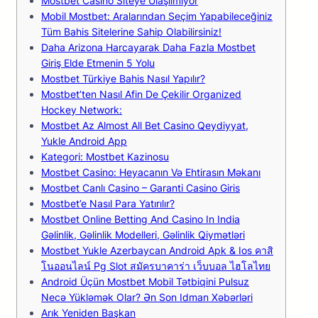
Mostbet Casino Siteye Ulaşılmıyor
Mobil Mostbet: Aralarından Seçim Yapabileceğiniz
Tüm Bahis Sitelerine Sahip Olabilirsiniz!
Daha Arizona Harcayarak Daha Fazla Mostbet
Giriş Elde Etmenin 5 Yolu
Mostbet Türkiye Bahis Nasıl Yapılır?
Mostbet’ten Nasıl Afin De Çekilir Organized
Hockey Network:
Mostbet Az Almost All Bet Casino Qeydiyyat,
Yukle Android App
Kategori: Mostbet Kazinosu
Mostbet Casino: Heyacanın Və Ehtirasın Məkanı
Mostbet Canlı Casino – Garanti Casino Giris
Mostbet’e Nasıl Para Yatırılır?
Mostbet Online Betting And Casino In India
Gəlinlik, Gəlinlik Modelleri, Gəlinlik Qiymətləri
Mostbet Yukle Azerbaycan Android Apk & Ios คาสิ
โนออนไลน์ Pg Slot สมัครบาคาร่า เว็บบอล ไฮโลไทย
Android Üçün Mostbet Mobil Tətbiqini Pulsuz
Necə Yükləmək Olar? Ən Son Idman Xəbərləri
Arık Yeniden Başkan