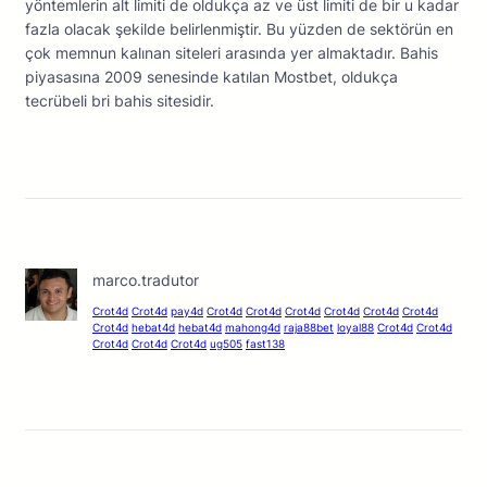
yöntemlerin alt limiti de oldukça az ve üst limiti de bir u kadar
fazla olacak şekilde belirlenmiştir. Bu yüzden de sektörün en
çok memnun kalınan siteleri arasında yer almaktadır. Bahis
piyasasına 2009 senesinde katılan Mostbet, oldukça
tecrübeli bri bahis sitesidir.
marco.tradutor
Crot4d
Crot4d
pay4d
Crot4d
Crot4d
Crot4d
Crot4d
Crot4d
Crot4d
Crot4d
hebat4d
hebat4d
mahong4d
raja88bet
loyal88
Crot4d
Crot4d
Crot4d
Crot4d
Crot4d
ug505
fast138