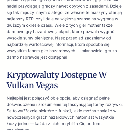
nadal przyciągają graczy nawet obytych z zasadami. Dzieje
się tak między innym dlatego, że właśnie te maszyny oferują
najlepszy RTP, czyli dają największą szansę na wygraną w
dłuższym okresie czasu. Wiele z tych gier mother także
darmowe gry hazardowe jackpot, które pozwala wygrać
wysokie sumy pieniężne. Nasz przegląd zaczniemy od
najbardziej wartościowej informacji, która spodoba się
wszystkim fanom gier hazardowych — mianowicie, gra za
darmo naprawdę jest dostępna!
Kryptowaluty Dostępne W
Vulkan Vegas
Najlepiej jest połączyć obie opcje, aby osiągnąć pełne
doświadczenie i zrozumienie tej fascynującej formy rozrywki.
Są to wy??cznie niektóre z funkcji, jakie można znaleźć w
nowoczesnych grach hazardowych natomiast wszystkie
łączy jedno — każda z nich przybliża Cię perform
zwycięstwa.