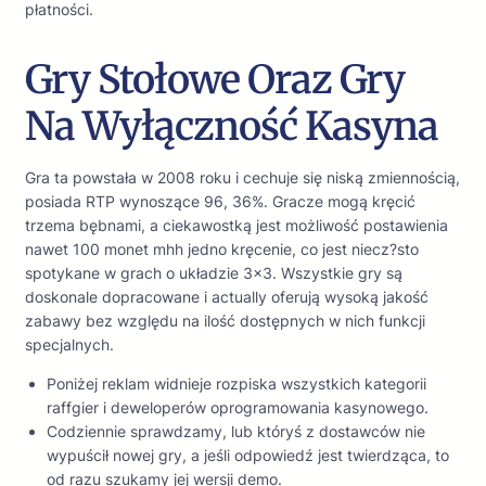
płatności.
Gry Stołowe Oraz Gry
Na Wyłączność Kasyna
Gra ta powstała w 2008 roku i cechuje się niską zmiennością,
posiada RTP wynoszące 96, 36%. Gracze mogą kręcić
trzema bębnami, a ciekawostką jest możliwość postawienia
nawet 100 monet mhh jedno kręcenie, co jest niecz?sto
spotykane w grach o układzie 3×3. Wszystkie gry są
doskonale dopracowane i actually oferują wysoką jakość
zabawy bez względu na ilość dostępnych w nich funkcji
specjalnych.
Poniżej reklam widnieje rozpiska wszystkich kategorii
raffgier i deweloperów oprogramowania kasynowego.
Codziennie sprawdzamy, lub któryś z dostawców nie
wypuścił nowej gry, a jeśli odpowiedź jest twierdząca, to
od razu szukamy jej wersji demo.