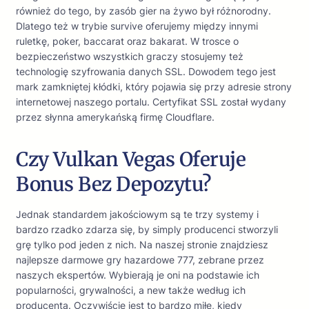
również do tego, by zasób gier na żywo był różnorodny.
Dlatego też w trybie survive oferujemy między innymi
ruletkę, poker, baccarat oraz bakarat. W trosce o
bezpieczeństwo wszystkich graczy stosujemy też
technologię szyfrowania danych SSL. Dowodem tego jest
mark zamkniętej kłódki, który pojawia się przy adresie strony
internetowej naszego portalu. Certyfikat SSL został wydany
przez słynna amerykańską firmę Cloudflare.
Czy Vulkan Vegas Oferuje
Bonus Bez Depozytu?
Jednak standardem jakościowym są te trzy systemy i
bardzo rzadko zdarza się, by simply producenci stworzyli
grę tylko pod jeden z nich. Na naszej stronie znajdziesz
najlepsze darmowe gry hazardowe 777, zebrane przez
naszych ekspertów. Wybierają je oni na podstawie ich
popularności, grywalności, a new także według ich
producenta. Oczywiście jest to bardzo miłe, kiedy