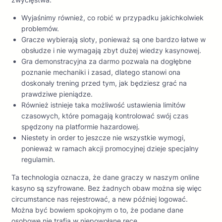
Wyjaśnimy również, co robić w przypadku jakichkolwiek
problemów.
Gracze wybierają sloty, ponieważ są one bardzo łatwe w
obsłudze i nie wymagają zbyt dużej wiedzy kasynowej.
Gra demonstracyjna za darmo pozwala na dogłębne
poznanie mechaniki i zasad, dlatego stanowi ona
doskonały trening przed tym, jak będziesz grać na
prawdziwe pieniądze.
Również istnieje taka możliwość ustawienia limitów
czasowych, które pomagają kontrolować swój czas
spędzony na platformie hazardowej.
Niestety in order to jeszcze nie wszystkie wymogi,
ponieważ w ramach akcji promocyjnej dzieje specjalny
regulamin.
Ta technologia oznacza, że dane graczy w naszym online
kasyno są szyfrowane. Bez żadnych obaw można się więc
circumstance nas rejestrować, a new później logować.
Można być bowiem spokojnym o to, że podane dane
osobowe nie trafią w niepowołane ręce.