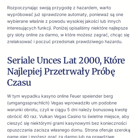
Rozpoczynając swoją przygodę z hazardem, warto
wypróbować już sprawdzone automaty, ponieważ są one
wybierane właśnie z powodu wysokiej jakości lub innych
interesujących funkcji. Poniżej opisaliśmy niektóre najlepsze
gry sloty online za darmo, w które możesz zagrać, chcąc się
zrelaksować i poczuć przedsmak prawdziwego hazardu.
Seriale Unces Lat 2000, Które
Najlepiej Przetrwały Próbę
Czasu
W tym wypadku kasyno online Feuer speiender berg
(umgangssprachlich) Vegas wprowadziło um podobne
warunki obrotu, czyli w ciągu 5 dni należy bonusową kwotę
obrócić 40 raz. Vulkan Vegas Casino to świetne miejsce, aby
cieszyć się niektórymi grami kasynowymi bez konieczności
opuszczania zacisza własnego domu. Strona oferuje szeroką
gamę gier i możesz grać za darmo lub na prawdziwe