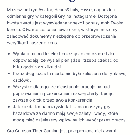
Możesz odkryć Aviator, Heads&Tails, Fosse, naparstki i
odmienne gry w kategorii Gry na Instagramie. Dostępna
kwota zwrotu jest wyświetlana w sekcji bonusy mhh Twoim
koncie. Otwarte zostanie nowe okno, w którym możemy
załadować dokumenty niezbędne do przeprowadzenia
weryfikacji naszego konta.
Wypłata na portfel elektroniczny an em czacie tylko
odpowiadają, że wysłali pieniądze i trzeba czekać od
kilku godzin do kilku dni.
Przez długi czas ta marka nie była zaliczana do rynkowej
czołówki.
Wszystko dlatego, że nieustannie pracujemy nad
poprawianiem i poszerzaniem naszej oferty, będąc
zawsze o krok przed swoją konkurencją.
Jak każda forma rozrywki tak samo maszyny gry
hazardowe za darmo mają swoje zalety i wady, które
mogą mieć największy wpływ na ich wybór przez graczy.
Gra Crimson Tiger Gaming jest przepełniona ciekawymi