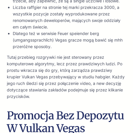
trzecie, aby zapewnić, że są a single uczciwe i losowe.
Liczba raffgier na stronie tej marki przekracza 3000, a
wszystkie pozycje zostały wyprodukowane przez
renomowanych deweloperów, mających swoje oddziały
em całym świecie.
Dlatego też w serwisie Feuer speiender berg
(umgangssprachlich) Vegas gracze mogą bawić się mhh
przeróżne sposoby.
Tutaj przebieg rozgrywki nie jest sterowany przez
komputerowe algorytmy, lecz przez prawdziwych ludzi. Po
prostu wkracza się do gry, którą zarządza prawdziwy
krupier Vulkan Vegas przebywający w studiu habgier. Każdy
jego ruch śledzi się przez połączenie video, a new decyzję
dotyczące stawiania zakładów podejmuje się przez klikanie
przycisków.
Promocja Bez Depozytu
W Vulkan Vegas