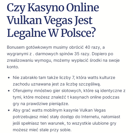
Czy Kasyno Online
Vulkan Vegas Jest
Legalne W Polsce?
Bonusem gotówkowym musimy obrócić 40 razy, a
wygranymi z . darmowych spinów 35 razy. Dopiero po
zrealizowaniu wymogu, możemy wypłacić środki na swoje
konto.
Nie zabrakło tam także liczby 7, która watts kulturze
zachodu uznawana jest za liczbę szczęśliwą.
Oferujemy mnóstwo gier slotowych, które są identyczne z
tymi, które możesz znaleźć t kasynach online podczas
gry na prawdziwe pieniądze.
Aby grać watts mobilnym kasynie Vulkan Vegas
potrzebujesz mieć stały dostęp do Internetu, natomiast
jeśli spełniasz ten warunek, to wszystkie ulubione gry
możesz mieć stale przy sobie.