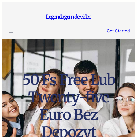
Skip
to
Legendagem de video
content
Get Started
50 Fs Free Lub
Twenty-five
Euro Bez
Depozyt