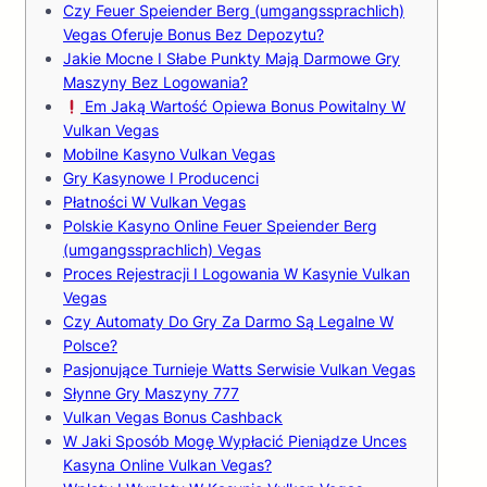
Czy Feuer Speiender Berg (umgangssprachlich)
Vegas Oferuje Bonus Bez Depozytu?
Jakie Mocne I Słabe Punkty Mają Darmowe Gry
Maszyny Bez Logowania?
Em Jaką Wartość Opiewa Bonus Powitalny W
Vulkan Vegas
Mobilne Kasyno Vulkan Vegas
Gry Kasynowe I Producenci
Płatności W Vulkan Vegas
Polskie Kasyno Online Feuer Speiender Berg
(umgangssprachlich) Vegas
Proces Rejestracji I Logowania W Kasynie Vulkan
Vegas
Czy Automaty Do Gry Za Darmo Są Legalne W
Polsce?
Pasjonujące Turnieje Watts Serwisie Vulkan Vegas
Słynne Gry Maszyny 777
Vulkan Vegas Bonus Cashback
W Jaki Sposób Mogę Wypłacić Pieniądze Unces
Kasyna Online Vulkan Vegas?