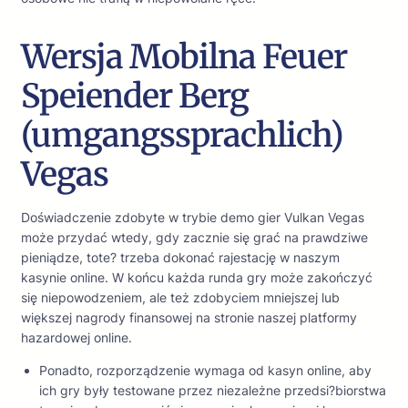
Wersja Mobilna Feuer
Speiender Berg
(umgangssprachlich)
Vegas
Doświadczenie zdobyte w trybie demo gier Vulkan Vegas
może przydać wtedy, gdy zacznie się grać na prawdziwe
pieniądze, tote? trzeba dokonać rajestację w naszym
kasynie online. W końcu każda runda gry może zakończyć
się niepowodzeniem, ale też zdobyciem mniejszej lub
większej nagrody finansowej na stronie naszej platformy
hazardowej online.
Ponadto, rozporządzenie wymaga od kasyn online, aby
ich gry były testowane przez niezależne przedsi?biorstwa