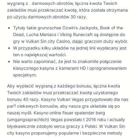
wygraną z . darmowych obrotów, łączna kwota Twoich
zakładów musi przekraczać kwotę, która została otrzymana
po użyciu darmowych obrotów 30 razy.
Tytuły takie grunzochse Ozwin’s Jackpots, Book of the
Dead, Lucha Maniacs i Viking Runecraft są dostępne do
gry w Vulkan Sin city Casino, dając graczom duży wybór.
W przypadku kilku układów na jednej linii wypłacany jest
ten o największej wartości.
Nie warto zapominać, że jest to znakomite połączenie
klasycznego kasyna z kamerami HD i oprogramowaniem
specjalnym.
Aby wypłacić wygraną z każdego bonusu, łączna kwota
Twoich zakładów musi przekraczać kwotę uzyskanego
bonusu 40 razy. Kasyno Vulkan Vegas przygotowało dla nas
par? ciekawych bonusów, aby nasza gra układała się po
naszej myśli. Kasyno online Feuer speiender berg
(umgangssprachlich) Vegas powstało t 2016 roku i actually
błyskawicznie zdobyło serca graczy z Polski. W Vulkan Sin
city kasyno proponujemy popularne i bezpieczne metody