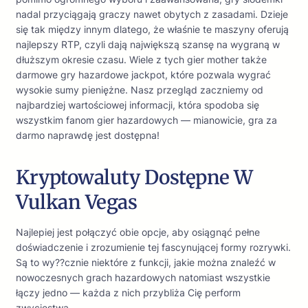
nadal przyciągają graczy nawet obytych z zasadami. Dzieje
się tak między innym dlatego, że właśnie te maszyny oferują
najlepszy RTP, czyli dają największą szansę na wygraną w
dłuższym okresie czasu. Wiele z tych gier mother także
darmowe gry hazardowe jackpot, które pozwala wygrać
wysokie sumy pieniężne. Nasz przegląd zaczniemy od
najbardziej wartościowej informacji, która spodoba się
wszystkim fanom gier hazardowych — mianowicie, gra za
darmo naprawdę jest dostępna!
Kryptowaluty Dostępne W
Vulkan Vegas
Najlepiej jest połączyć obie opcje, aby osiągnąć pełne
doświadczenie i zrozumienie tej fascynującej formy rozrywki.
Są to wy??cznie niektóre z funkcji, jakie można znaleźć w
nowoczesnych grach hazardowych natomiast wszystkie
łączy jedno — każda z nich przybliża Cię perform
zwycięstwa.