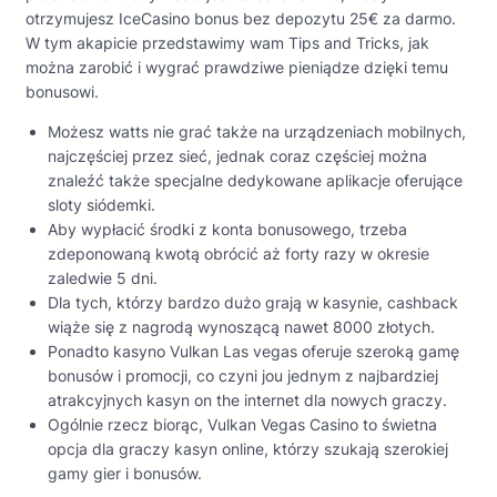
otrzymujesz IceCasino bonus bez depozytu 25€ za darmo.
W tym akapicie przedstawimy wam Tips and Tricks, jak
można zarobić i wygrać prawdziwe pieniądze dzięki temu
bonusowi.
Możesz watts nie grać także na urządzeniach mobilnych,
najczęściej przez sieć, jednak coraz częściej można
znaleźć także specjalne dedykowane aplikacje oferujące
sloty siódemki.
Aby wypłacić środki z konta bonusowego, trzeba
zdeponowaną kwotą obrócić aż forty razy w okresie
zaledwie 5 dni.
Dla tych, którzy bardzo dużo grają w kasynie, cashback
wiąże się z nagrodą wynoszącą nawet 8000 złotych.
Ponadto kasyno Vulkan Las vegas oferuje szeroką gamę
bonusów i promocji, co czyni jou jednym z najbardziej
atrakcyjnych kasyn on the internet dla nowych graczy.
Ogólnie rzecz biorąc, Vulkan Vegas Casino to świetna
opcja dla graczy kasyn online, którzy szukają szerokiej
gamy gier i bonusów.