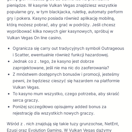
pieniądze. W kasynie Vulkan Vegas znajdziesz wszystkie
popularne gry, w tym blackjacka, ruletkę, automaty perform
gry i pokera. Kasyno posiada również aplikację mobilną,
którą możesz pobrać, aby grać w podróży. Jeśli chcesz
wypróbować kilka nowych gier kasynowych, spróbuj w
Vulkan Vegas On line casino.
Ogranicza się carry out tradycyjnych symboli Outrageous
i Scatter, ewentualnie również funkcji hazardowej.
Jednak co z . tego, że kasyno jest dobrze
zaprojektowane, jeśli nie ma nic do zaoferowania?
Z mnóstwem dostępnych bonusów i promocji, jesteśmy
pewni, że będziesz cieszyć się hazardem na platformie
Vulkan Vegas.
To kasyno mum wszystko, czego potrzeba, aby skraść
serca graczy.
Poniżej szczegółowo opisujemy added bonus za
rejestrację dla wszystkich nowych graczy.
Wśród z . nich znajdują się takie tuzy grunzochse, NetEnt,
Ezugi oraz Evolution Gaming. W Vulkan Vegas dążymy