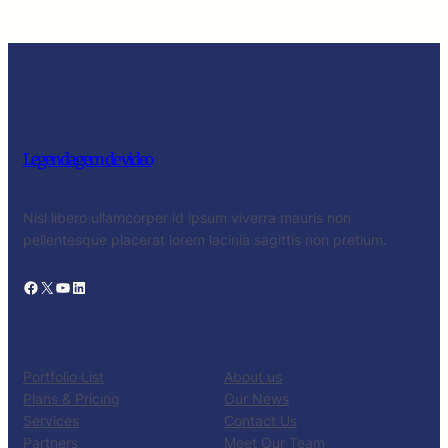
Legendagem de video
Nisl libero ullamcorper id ipsum viverra mauris non
pellentesque placerat lorem lacinia sagittis non pretium.
Facebook
X
YouTube
LinkedIn
PRODUCTS
COMPANY
Portfolio List
About us
Plans & Pricing
Our News
Services
Contact Us
Partners
Meet Our Team