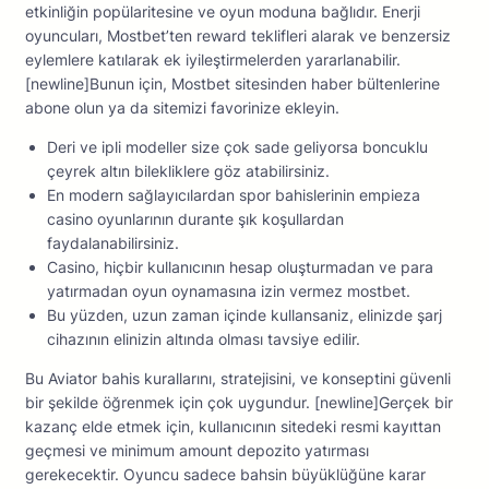
etkinliğin popülaritesine ve oyun moduna bağlıdır. Enerji
oyuncuları, Mostbet’ten reward teklifleri alarak ve benzersiz
eylemlere katılarak ek iyileştirmelerden yararlanabilir.
[newline]Bunun için, Mostbet sitesinden haber bültenlerine
abone olun ya da sitemizi favorinize ekleyin.
Deri ve ipli modeller size çok sade geliyorsa boncuklu
çeyrek altın bilekliklere göz atabilirsiniz.
En modern sağlayıcılardan spor bahislerinin empieza
casino oyunlarının durante şık koşullardan
faydalanabilirsiniz.
Casino, hiçbir kullanıcının hesap oluşturmadan ve para
yatırmadan oyun oynamasına izin vermez mostbet.
Bu yüzden, uzun zaman içinde kullansaniz, elinizde şarj
cihazının elinizin altında olması tavsiye edilir.
Bu Aviator bahis kurallarını, stratejisini, ve konseptini güvenli
bir şekilde öğrenmek için çok uygundur. [newline]Gerçek bir
kazanç elde etmek için, kullanıcının sitedeki resmi kayıttan
geçmesi ve minimum amount depozito yatırması
gerekecektir. Oyuncu sadece bahsin büyüklüğüne karar