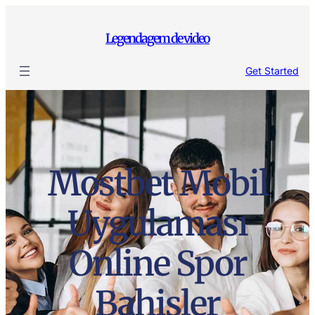
Skip
to
Legendagem de video
content
Get Started
Mostbet Mobil
Uygulaması
Online Spor
Bahisler