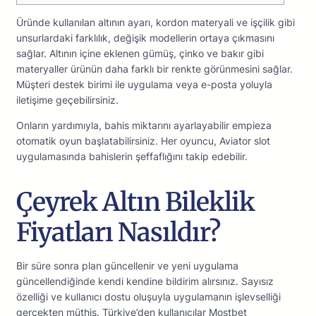
Üründe kullanılan altının ayarı, kordon materyali ve işçilik gibi
unsurlardaki farklılık, değişik modellerin ortaya çıkmasını
sağlar. Altının içine eklenen gümüş, çinko ve bakır gibi
materyaller ürünün daha farklı bir renkte görünmesini sağlar.
Müşteri destek birimi ile uygulama veya e-posta yoluyla
iletişime geçebilirsiniz.
Onların yardımıyla, bahis miktarını ayarlayabilir empieza
otomatik oyun başlatabilirsiniz. Her oyuncu, Aviator slot
uygulamasında bahislerin şeffaflığını takip edebilir.
Çeyrek Altın Bileklik
Fiyatları Nasıldır?
Bir süre sonra plan güncellenir ve yeni uygulama
güncellendiğinde kendi kendine bildirim alırsınız. Sayısız
özelliği ve kullanıcı dostu oluşuyla uygulamanın işlevselliği
gerçekten müthiş. Türkiye’den kullanıcılar Mostbet