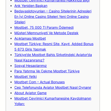
Mostbet Çevrimiçi Kumarhanesi Hakkında Bilgi
Arık Yeniden Başkan
Bedavaslotoyunları – Casino Sitelerinin Adresleri
En İyi Online Casino Siteleri Yeni Online Casino
Siteleri
Mostbet, 75 000 Tl Paramı Ödemedi
Müşteri Memnuniyeti Ve Metode Destek
Açıklaması Mostbet
Mostbet Türkiye: Resmi Site, Kayıt, Added Bonus
5 673 Giriş Yapmak
Türkiye’de Mostbet Bahis Şirketindeki Aviator’da
Nasıl Kazanırsınız?
Sosyal Hesaplarımız
Para Yatırma Ve Çekme Mostbet Türkiye
Mostbet Yetki
Mostbet Com – Actual Bonuses
Cep Telefonunda Aviator Mostbet Nasıl Oynanır
About Aviator Game
Mostbet Çevrimiçi Kumarhanesine Kaydolmanın
Yolları: