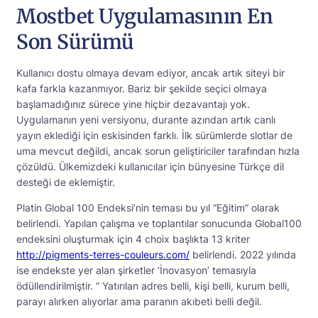
Mostbet Uygulamasının En
Son Sürümü
Kullanıcı dostu olmaya devam ediyor, ancak artık siteyi bir
kafa farkla kazanmıyor. Bariz bir şekilde seçici olmaya
başlamadığınız sürece yine hiçbir dezavantajı yok.
Uygulamanın yeni versiyonu, durante azından artık canlı
yayın eklediği için eskisinden farklı. İlk sürümlerde slotlar de
uma mevcut değildi, ancak sorun geliştiriciler tarafından hızla
çözüldü. Ülkemizdeki kullanıcılar için bünyesine Türkçe dil
desteği de eklemiştir.
Platin Global 100 Endeksi’nin teması bu yıl “Eğitim” olarak
belirlendi. Yapılan çalışma ve toplantılar sonucunda Global100
endeksini oluşturmak için 4 choix başlıkta 13 kriter
http://pigments-terres-couleurs.com/
belirlendi. 2022 yılında
ise endekste yer alan şirketler ‘İnovasyon’ temasıyla
ödüllendirilmiştir. ” Yatırılan adres belli, kişi belli, kurum belli,
parayı alırken alıyorlar ama paranın akıbeti belli değil.