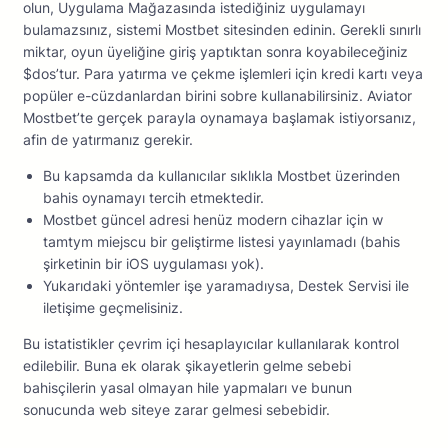
olun, Uygulama Mağazasında istediğiniz uygulamayı
bulamazsınız, sistemi Mostbet sitesinden edinin. Gerekli sınırlı
miktar, oyun üyeliğine giriş yaptıktan sonra koyabileceğiniz
$dos’tur. Para yatırma ve çekme işlemleri için kredi kartı veya
popüler e-cüzdanlardan birini sobre kullanabilirsiniz. Aviator
Mostbet’te gerçek parayla oynamaya başlamak istiyorsanız,
afin de yatırmanız gerekir.
Bu kapsamda da kullanıcılar sıklıkla Mostbet üzerinden
bahis oynamayı tercih etmektedir.
Mostbet güncel adresi henüz modern cihazlar için w
tamtym miejscu bir geliştirme listesi yayınlamadı (bahis
şirketinin bir iOS uygulaması yok).
Yukarıdaki yöntemler işe yaramadıysa, Destek Servisi ile
iletişime geçmelisiniz.
Bu istatistikler çevrim içi hesaplayıcılar kullanılarak kontrol
edilebilir. Buna ek olarak şikayetlerin gelme sebebi
bahisçilerin yasal olmayan hile yapmaları ve bunun
sonucunda web siteye zarar gelmesi sebebidir.