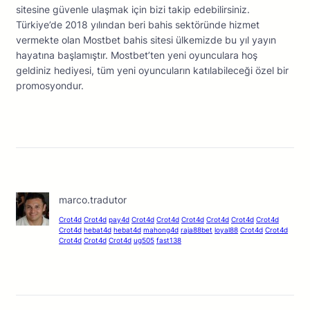
sitesine güvenle ulaşmak için bizi takip edebilirsiniz.
Türkiye’de 2018 yılından beri bahis sektöründe hizmet
vermekte olan Mostbet bahis sitesi ülkemizde bu yıl yayın
hayatına başlamıştır. Mostbet’ten yeni oyunculara hoş
geldiniz hediyesi, tüm yeni oyuncuların katılabileceği özel bir
promosyondur.
marco.tradutor
Crot4d
Crot4d
pay4d
Crot4d
Crot4d
Crot4d
Crot4d
Crot4d
Crot4d
Crot4d
hebat4d
hebat4d
mahong4d
raja88bet
loyal88
Crot4d
Crot4d
Crot4d
Crot4d
Crot4d
ug505
fast138