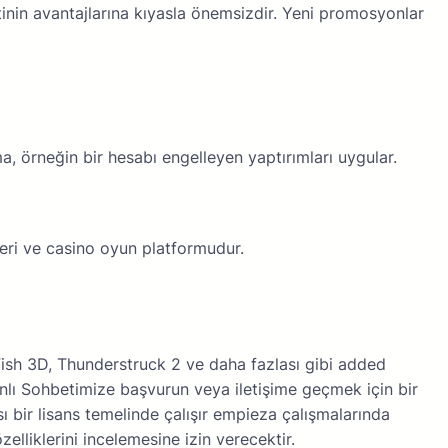
inin avantajlarına kıyasla önemsizdir. Yeni promosyonlar
, örneğin bir hesabı engelleyen yaptırımları uygular.
leri ve casino oyun platformudur.
Fish 3D, Thunderstruck 2 ve daha fazlası gibi added
anlı Sohbetimize başvurun veya iletişime geçmek için bir
ı bir lisans temelinde çalışır empieza çalışmalarında
elliklerini incelemesine izin verecektir.