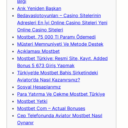
Bilgi
Arık Yeniden Başkan
Bedavaslotoyunları – Casino Sitelerinin
Adresleri En İyi Online Casino Siteleri Yeni
Online Casino Siteleri
Mostbet, 75 000 Tl Paramı Ödemedi
Müşteri Memnuniyeti Ve Metode Destek
Açıklaması Mostbet
Mostbet Türkiye: Resmi Site, Kayıt, Added
Bonus 5 673 Giriş Yapmak
Türkiye’de Mostbet Bahis Şirketindeki
Aviator’da Nasıl Kazanırsınız?
Sosyal Hesaplarımız
Para Yatırma Ve Çekme Mostbet Türkiye
Mostbet Yetki
Mostbet Com – Actual Bonuses
Cep Telefonunda Aviator Mostbet Nasıl
Oynanır