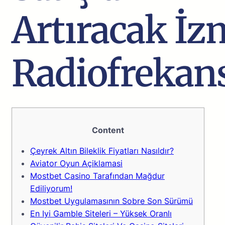
Artıracak İz
Radiofrekans
Content
Çeyrek Altın Bileklik Fiyatları Nasıldır?
Aviator Oyun Açiklamasi
Mostbet Casino Tarafından Mağdur
Ediliyorum!
Mostbet Uygulamasının Sobre Son Sürümü
En Iyi Gamble Siteleri – Yüksek Oranlı