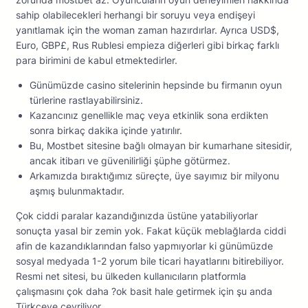
sahip olabilecekleri herhangi bir soruyu veya endişeyi
yanıtlamak için the woman zaman hazırdırlar. Ayrıca USD$,
Euro, GBP£, Rus Rublesi empieza diğerleri gibi birkaç farklı
para birimini de kabul etmektedirler.
Günümüzde casino sitelerinin hepsinde bu firmanın oyun
türlerine rastlayabilirsiniz.
Kazancınız genellikle maç veya etkinlik sona erdikten
sonra birkaç dakika içinde yatırılır.
Bu, Mostbet sitesine bağlı olmayan bir kumarhane sitesidir,
ancak itibarı ve güvenilirliği şüphe götürmez.
Arkamızda bıraktığımız süreçte, üye sayımız bir milyonu
aşmış bulunmaktadır.
Çok ciddi paralar kazandığınızda üstüne yatabiliyorlar
sonuçta yasal bir zemin yok. Fakat küçük meblağlarda ciddi
afin de kazandıklarından falso yapmıyorlar ki günümüzde
sosyal medyada 1-2 yorum bile ticari hayatlarını bitirebiliyor.
Resmi net sitesi, bu ülkeden kullanıcıların platformla
çalışmasını çok daha ?ok basit hale getirmek için şu anda
Türkçeye çevriliyor.