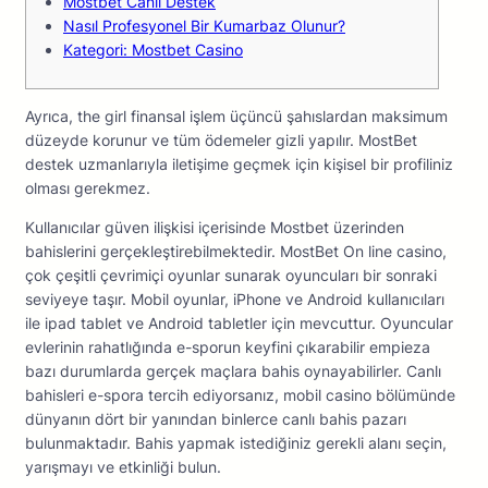
Mostbet Canlı Destek
Nasıl Profesyonel Bir Kumarbaz Olunur?
Kategori: Mostbet Casino
Ayrıca, the girl finansal işlem üçüncü şahıslardan maksimum
düzeyde korunur ve tüm ödemeler gizli yapılır. MostBet
destek uzmanlarıyla iletişime geçmek için kişisel bir profiliniz
olması gerekmez.
Kullanıcılar güven ilişkisi içerisinde Mostbet üzerinden
bahislerini gerçekleştirebilmektedir. MostBet On line casino,
çok çeşitli çevrimiçi oyunlar sunarak oyuncuları bir sonraki
seviyeye taşır. Mobil oyunlar, iPhone ve Android kullanıcıları
ile ipad tablet ve Android tabletler için mevcuttur. Oyuncular
evlerinin rahatlığında e-sporun keyfini çıkarabilir empieza
bazı durumlarda gerçek maçlara bahis oynayabilirler. Canlı
bahisleri e-spora tercih ediyorsanız, mobil casino bölümünde
dünyanın dört bir yanından binlerce canlı bahis pazarı
bulunmaktadır. Bahis yapmak istediğiniz gerekli alanı seçin,
yarışmayı ve etkinliği bulun.