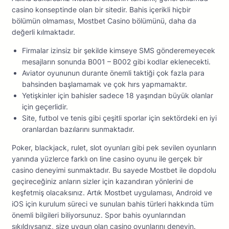
casino konseptinde olan bir sitedir. Bahis içerikli hiçbir
bölümün olmaması, Mostbet Casino bölümünü, daha da
değerli kılmaktadır.
Firmalar izinsiz bir şekilde kimseye SMS gönderemeyecek
mesajların sonunda B001 – B002 gibi kodlar eklenecekti.
Aviator oyununun durante önemli taktiği çok fazla para
bahsinden başlamamak ve çok hırs yapmamaktır.
Yetişkinler için bahisler sadece 18 yaşından büyük olanlar
için geçerlidir.
Site, futbol ve tenis gibi çeşitli sporlar için sektördeki en iyi
oranlardan bazılarını sunmaktadır.
Poker, blackjack, rulet, slot oyunları gibi pek sevilen oyunların
yanında yüzlerce farklı on line casino oyunu ile gerçek bir
casino deneyimi sunmaktadır. Bu sayede Mostbet ile dopdolu
geçireceğiniz anların sizler için kazandıran yönlerini de
keşfetmiş olacaksınız. Artık Mostbet uygulaması, Android ve
iOS için kurulum süreci ve sunulan bahis türleri hakkında tüm
önemli bilgileri biliyorsunuz. Spor bahis oyunlarından
sıkıldıysanız, size uygun olan casino oyunlarını deneyin.