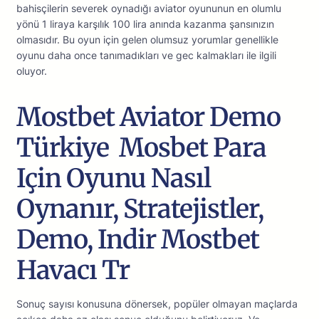
bahisçilerin severek oynadığı aviator oyununun en olumlu
yönü 1 liraya karşılık 100 lira anında kazanma şansınızın
olmasıdır. Bu oyun için gelen olumsuz yorumlar genellikle
oyunu daha once tanımadıkları ve gec kalmakları ile ilgili
oluyor.
Mostbet Aviator Demo
Türkiye ️ Mosbet Para
Için Oyunu Nasıl
Oynanır, Stratejistler,
Demo, Indir Mostbet
Havacı Tr
Sonuç sayısı konusuna dönersek, popüler olmayan maçlarda