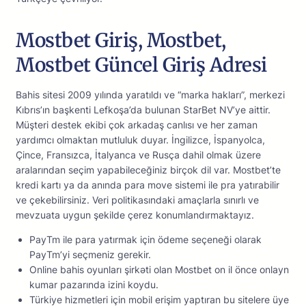
Mostbet Giriş, Mostbet,
Mostbet Güncel Giriş Adresi
Bahis sitesi 2009 yılında yaratıldı ve “marka hakları”, merkezi
Kıbrıs’ın başkenti Lefkoşa’da bulunan StarBet NV’ye aittir.
Müşteri destek ekibi çok arkadaş canlısı ve her zaman
yardımcı olmaktan mutluluk duyar. İngilizce, İspanyolca,
Çince, Fransızca, İtalyanca ve Rusça dahil olmak üzere
aralarından seçim yapabileceğiniz birçok dil var. Mostbet’te
kredi kartı ya da anında para move sistemi ile pra yatırabilir
ve çekebilirsiniz. Veri politikasındaki amaçlarla sınırlı ve
mevzuata uygun şekilde çerez konumlandırmaktayız.
PayTm ile para yatırmak için ödeme seçeneği olarak
PayTm’yi seçmeniz gerekir.
Online bahis oyunları şirkəti olan Mostbet on il önce onlayn
kumar pazarında izini koydu.
Türkiye hizmetleri için mobil erişim yaptıran bu sitelere üye