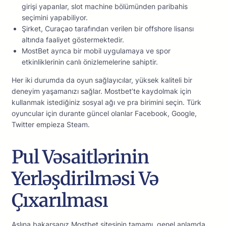
girişi yapanlar, slot machine bölümünden paribahis
seçimini yapabiliyor.
Şirket, Curaçao tarafından verilen bir offshore lisansı
altında faaliyet göstermektedir.
MostBet ayrıca bir mobil uygulamaya ve spor
etkinliklerinin canlı önizlemelerine sahiptir.
Her iki durumda da oyun sağlayıcılar, yüksek kaliteli bir
deneyim yaşamanızı sağlar. Mostbet’te kaydolmak için
kullanmak istediğiniz sosyal ağı ve pra birimini seçin. Türk
oyuncular için durante güncel olanlar Facebook, Google,
Twitter empieza Steam.
Pul Vəsaitlərinin
Yerləşdirilməsi Və
Çıxarılması
Aslına bakarsanız Mostbet sitesinin tamamı, genel anlamda