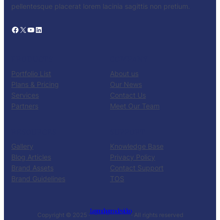
pellentesque placerat lorem lacinia sagittis non pretium.
Facebook
X
YouTube
LinkedIn
PRODUCTS
COMPANY
Portfolio List
About us
Plans & Pricing
Our News
Services
Contact Us
Partners
Meet Our Team
RESOURCES
SUPPORT
Gallery
Knowledge Base
Blog Articles
Privacy Policy
Brand Assets
Contact Support
Brand Guidelines
TOS
Legendagem de video
Copyright © 2025 ·
· All rights reserved