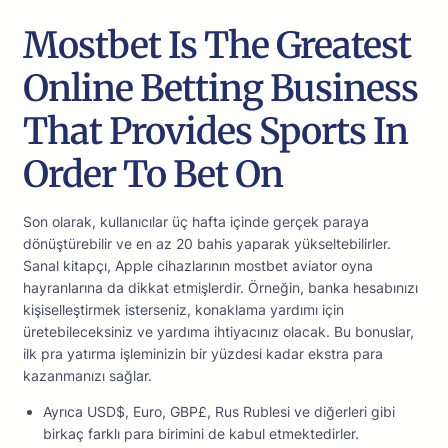
Mostbet Is The Greatest
Online Betting Business
That Provides Sports In
Order To Bet On
Son olarak, kullanıcılar üç hafta içinde gerçek paraya
dönüştürebilir ve en az 20 bahis yaparak yükseltebilirler.
Sanal kitapçı, Apple cihazlarının mostbet aviator oyna
hayranlarına da dikkat etmişlerdir. Örneğin, banka hesabınızı
kişiselleştirmek isterseniz, konaklama yardımı için
üretebileceksiniz ve yardıma ihtiyacınız olacak. Bu bonuslar,
ilk pra yatırma işleminizin bir yüzdesi kadar ekstra para
kazanmanızı sağlar.
Ayrıca USD$, Euro, GBP£, Rus Rublesi ve diğerleri gibi
birkaç farklı para birimini de kabul etmektedirler.