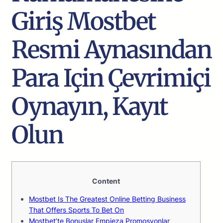
Giriş Mostbet
Resmi Aynasından
Para Için Çevrimiçi
Oynayın, Kayıt
Olun
Content
Mostbet Is The Greatest Online Betting Business
That Offers Sports To Bet On
Mostbet’te Bonuslar Empieza Promosyonlar