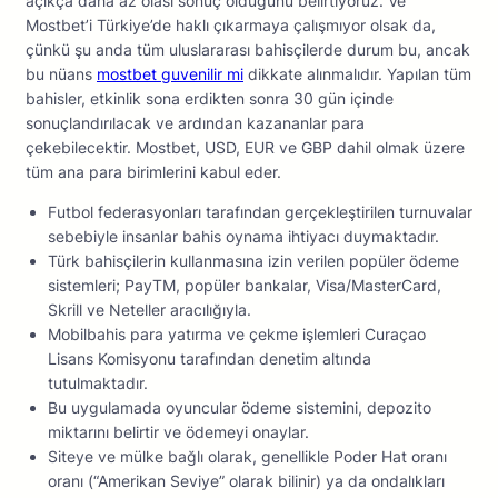
açıkça daha az olası sonuç olduğunu belirtiyoruz. Ve
Mostbet’i Türkiye’de haklı çıkarmaya çalışmıyor olsak da,
çünkü şu anda tüm uluslararası bahisçilerde durum bu, ancak
bu nüans
mostbet guvenilir mi
dikkate alınmalıdır. Yapılan tüm
bahisler, etkinlik sona erdikten sonra 30 gün içinde
sonuçlandırılacak ve ardından kazananlar para
çekebilecektir. Mostbet, USD, EUR ve GBP dahil olmak üzere
tüm ana para birimlerini kabul eder.
Futbol federasyonları tarafından gerçekleştirilen turnuvalar
sebebiyle insanlar bahis oynama ihtiyacı duymaktadır.
Türk bahisçilerin kullanmasına izin verilen popüler ödeme
sistemleri; PayTM, popüler bankalar, Visa/MasterCard,
Skrill ve Neteller aracılığıyla.
Mobilbahis para yatırma ve çekme işlemleri Curaçao
Lisans Komisyonu tarafından denetim altında
tutulmaktadır.
Bu uygulamada oyuncular ödeme sistemini, depozito
miktarını belirtir ve ödemeyi onaylar.
Siteye ve mülke bağlı olarak, genellikle Poder Hat oranı
oranı (“Amerikan Seviye” olarak bilinir) ya da ondalıkları