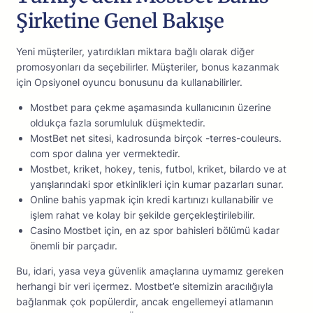
Şirketine Genel Bakışе
Yeni müşteriler, yatırdıkları miktara bağlı olarak diğer
promosyonları da seçebilirler. Müşteriler, bonus kazanmak
için Opsiyonel oyuncu bonusunu da kullanabilirler.
Mostbet para çekme aşamasında kullanıcının üzerine
oldukça fazla sorumluluk düşmektedir.
MostBet net sitesi, kadrosunda birçok -terres-couleurs.
com spor dalına yer vermektedir.
Mostbet, kriket, hokey, tenis, futbol, ​​kriket, bilardo ve at
yarışlarındaki spor etkinlikleri için kumar pazarları sunar.
Online bahis yapmak için kredi kartınızı kullanabilir ve
işlem rahat ve kolay bir şekilde gerçekleştirilebilir.
Casino Mostbet için, en az spor bahisleri bölümü kadar
önemli bir parçadır.
Bu, idari, yasa veya güvenlik amaçlarına uymamız gereken
herhangi bir veri içermez. Mostbet’e sitemizin aracılığıyla
bağlanmak çok popülerdir, ancak engellemeyi atlamanın