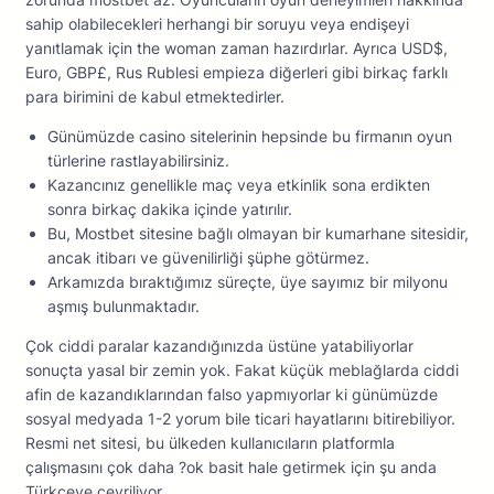
sahip olabilecekleri herhangi bir soruyu veya endişeyi
yanıtlamak için the woman zaman hazırdırlar. Ayrıca USD$,
Euro, GBP£, Rus Rublesi empieza diğerleri gibi birkaç farklı
para birimini de kabul etmektedirler.
Günümüzde casino sitelerinin hepsinde bu firmanın oyun
türlerine rastlayabilirsiniz.
Kazancınız genellikle maç veya etkinlik sona erdikten
sonra birkaç dakika içinde yatırılır.
Bu, Mostbet sitesine bağlı olmayan bir kumarhane sitesidir,
ancak itibarı ve güvenilirliği şüphe götürmez.
Arkamızda bıraktığımız süreçte, üye sayımız bir milyonu
aşmış bulunmaktadır.
Çok ciddi paralar kazandığınızda üstüne yatabiliyorlar
sonuçta yasal bir zemin yok. Fakat küçük meblağlarda ciddi
afin de kazandıklarından falso yapmıyorlar ki günümüzde
sosyal medyada 1-2 yorum bile ticari hayatlarını bitirebiliyor.
Resmi net sitesi, bu ülkeden kullanıcıların platformla
çalışmasını çok daha ?ok basit hale getirmek için şu anda
Türkçeye çevriliyor.