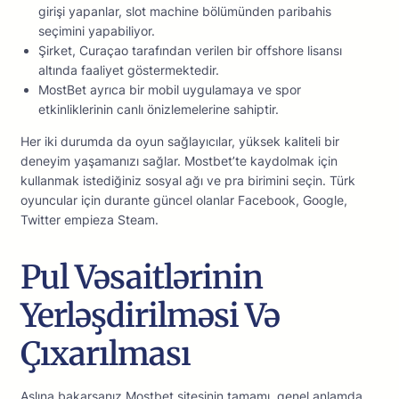
girişi yapanlar, slot machine bölümünden paribahis
seçimini yapabiliyor.
Şirket, Curaçao tarafından verilen bir offshore lisansı
altında faaliyet göstermektedir.
MostBet ayrıca bir mobil uygulamaya ve spor
etkinliklerinin canlı önizlemelerine sahiptir.
Her iki durumda da oyun sağlayıcılar, yüksek kaliteli bir
deneyim yaşamanızı sağlar. Mostbet’te kaydolmak için
kullanmak istediğiniz sosyal ağı ve pra birimini seçin. Türk
oyuncular için durante güncel olanlar Facebook, Google,
Twitter empieza Steam.
Pul Vəsaitlərinin
Yerləşdirilməsi Və
Çıxarılması
Aslına bakarsanız Mostbet sitesinin tamamı, genel anlamda