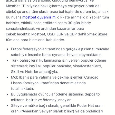
açıkça daha az olası sonuç olduğunu belirtiyoruz. Ve
Mostbet’i Türkiye’de haklı çıkarmaya çalışmıyor olsak da,
çünkü şu anda tüm uluslararası bahisçilerde durum bu, ancak
bu nüans
mostbet guvenilir mi
dikkate alınmalıdır. Yapılan tüm
bahisler, etkinlik sona erdikten sonra 30 gün içinde
sonuçlandırılacak ve ardından kazananlar para
çekebilecektir. Mostbet, USD, EUR ve GBP dahil olmak üzere
tüm ana para birimlerini kabul eder.
Futbol federasyonları tarafından gerçekleştirilen turnuvalar
sebebiyle insanlar bahis oynama ihtiyacı duymaktadır.
Türk bahisçilerin kullanmasına izin verilen popüler ödeme
sistemleri; PayTM, popüler bankalar, Visa/MasterCard,
Skrill ve Neteller aracılığıyla.
Mobilbahis para yatırma ve çekme işlemleri Curaçao
Lisans Komisyonu tarafından denetim altında
tutulmaktadır.
Bu uygulamada oyuncular ödeme sistemini, depozito
miktarını belirtir ve ödemeyi onaylar.
Siteye ve mülke bağlı olarak, genellikle Poder Hat oranı
oranı (“Amerikan Seviye” olarak bilinir) ya da ondalıkları