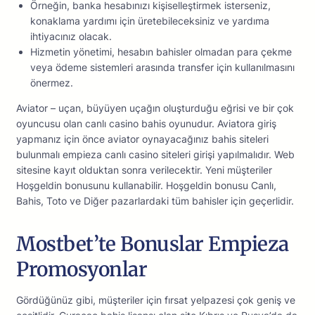
Örneğin, banka hesabınızı kişiselleştirmek isterseniz,
konaklama yardımı için üretebileceksiniz ve yardıma
ihtiyacınız olacak.
Hizmetin yönetimi, hesabın bahisler olmadan para çekme
veya ödeme sistemleri arasında transfer için kullanılmasını
önermez.
Aviator – uçan, büyüyen uçağın oluşturduğu eğrisi ve bir çok
oyuncusu olan canlı casino bahis oyunudur. Aviatora giriş
yapmanız için önce aviator oynayacağınız bahis siteleri
bulunmalı empieza canlı casino siteleri girişi yapılmalıdır. Web
sitesine kayıt olduktan sonra verilecektir. Yeni müşteriler
Hoşgeldin bonusunu kullanabilir. Hoşgeldin bonusu Canlı,
Bahis, Toto ve Diğer pazarlardaki tüm bahisler için geçerlidir.
Mostbet’te Bonuslar Empieza
Promosyonlar
Gördüğünüz gibi, müşteriler için fırsat yelpazesi çok geniş ve