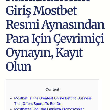
Giriş Mostbet
Resmi Aynasından
Para Için Çevrimiçi
Oynayın, Kayıt
Olun
Content
Mostbet Is The Greatest Online Betting Business
That Offers Sports To Bet On
Mostbet’te Bonuslar Empieza Promosyonlar