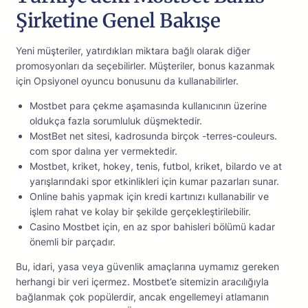
Şirketine Genel Bakışе
Yeni müşteriler, yatırdıkları miktara bağlı olarak diğer
promosyonları da seçebilirler. Müşteriler, bonus kazanmak
için Opsiyonel oyuncu bonusunu da kullanabilirler.
Mostbet para çekme aşamasında kullanıcının üzerine
oldukça fazla sorumluluk düşmektedir.
MostBet net sitesi, kadrosunda birçok -terres-couleurs.
com spor dalına yer vermektedir.
Mostbet, kriket, hokey, tenis, futbol, ​​kriket, bilardo ve at
yarışlarındaki spor etkinlikleri için kumar pazarları sunar.
Online bahis yapmak için kredi kartınızı kullanabilir ve
işlem rahat ve kolay bir şekilde gerçekleştirilebilir.
Casino Mostbet için, en az spor bahisleri bölümü kadar
önemli bir parçadır.
Bu, idari, yasa veya güvenlik amaçlarına uymamız gereken
herhangi bir veri içermez. Mostbet’e sitemizin aracılığıyla
bağlanmak çok popülerdir, ancak engellemeyi atlamanın