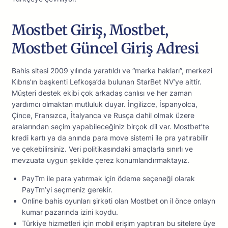
Mostbet Giriş, Mostbet,
Mostbet Güncel Giriş Adresi
Bahis sitesi 2009 yılında yaratıldı ve “marka hakları”, merkezi
Kıbrıs’ın başkenti Lefkoşa’da bulunan StarBet NV’ye aittir.
Müşteri destek ekibi çok arkadaş canlısı ve her zaman
yardımcı olmaktan mutluluk duyar. İngilizce, İspanyolca,
Çince, Fransızca, İtalyanca ve Rusça dahil olmak üzere
aralarından seçim yapabileceğiniz birçok dil var. Mostbet’te
kredi kartı ya da anında para move sistemi ile pra yatırabilir
ve çekebilirsiniz. Veri politikasındaki amaçlarla sınırlı ve
mevzuata uygun şekilde çerez konumlandırmaktayız.
PayTm ile para yatırmak için ödeme seçeneği olarak
PayTm’yi seçmeniz gerekir.
Online bahis oyunları şirkəti olan Mostbet on il önce onlayn
kumar pazarında izini koydu.
Türkiye hizmetleri için mobil erişim yaptıran bu sitelere üye