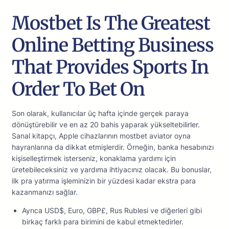
Mostbet Is The Greatest
Online Betting Business
That Provides Sports In
Order To Bet On
Son olarak, kullanıcılar üç hafta içinde gerçek paraya
dönüştürebilir ve en az 20 bahis yaparak yükseltebilirler.
Sanal kitapçı, Apple cihazlarının mostbet aviator oyna
hayranlarına da dikkat etmişlerdir. Örneğin, banka hesabınızı
kişiselleştirmek isterseniz, konaklama yardımı için
üretebileceksiniz ve yardıma ihtiyacınız olacak. Bu bonuslar,
ilk pra yatırma işleminizin bir yüzdesi kadar ekstra para
kazanmanızı sağlar.
Ayrıca USD$, Euro, GBP£, Rus Rublesi ve diğerleri gibi
birkaç farklı para birimini de kabul etmektedirler.