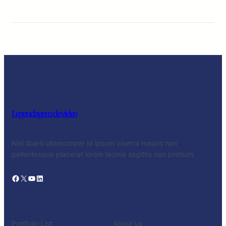
Legendagem de video
Nisl libero ullamcorper id ipsum viverra mauris non
pellentesque placerat lorem lacinia sagittis non pretium.
Facebook
X
YouTube
LinkedIn
PRODUCTS
COMPANY
Portfolio List
About us