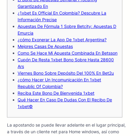
Garantizado En
¿1xbet Es Official En Colombia? Descubre La
Información Precise
Apuestas De Fórmula 1 Sobre Betcity: Apuestas D
Emurcia
¿cómo Exonerar La App De 1xbet Argentina?
Mejores Casas De Apuestas
Como Se Hace Mi Apuesta Combinada En Betsson
Cupón De Resta 1xbet Bono Sobre Hasta 28600
Ars
Viernes Bono Sobre Depósito Del 100% En Bet2u
¿cómo Hacer Un Incomunicación En 1xbet
Republic Of Colombia?
Reciba Este Bono De Bienvenida 1xbet
Qué Hacer En Caso De Dudas Con El Recibo De
1xbet©
La apostando se puede llevar adelante en el lugar principal,
a través de un cliente net para Home windows, así como