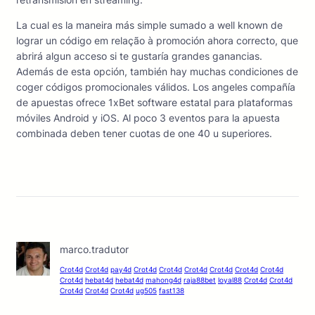
La cual es la maneira más simple sumado a well known de
lograr un código em relação à promoción ahora correcto, que
abrirá algun acceso si te gustaría grandes ganancias.
Además de esta opción, también hay muchas condiciones de
coger códigos promocionales válidos. Los angeles compañía
de apuestas ofrece 1xBet software estatal para plataformas
móviles Android y iOS. Al poco 3 eventos para la apuesta
combinada deben tener cuotas de one 40 u superiores.
marco.tradutor
Crot4d
Crot4d
pay4d
Crot4d
Crot4d
Crot4d
Crot4d
Crot4d
Crot4d
Crot4d
hebat4d
hebat4d
mahong4d
raja88bet
loyal88
Crot4d
Crot4d
Crot4d
Crot4d
Crot4d
ug505
fast138