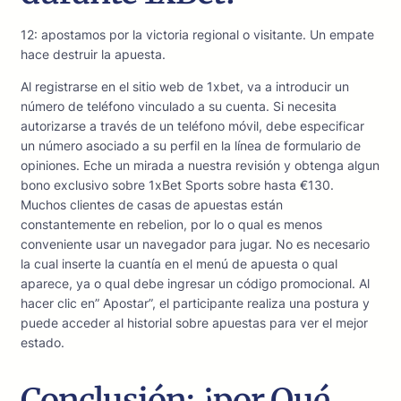
12: apostamos por la victoria regional o visitante. Un empate
hace destruir la apuesta.
Al registrarse en el sitio web de 1xbet, va a introducir un
número de teléfono vinculado a su cuenta. Si necesita
autorizarse a través de un teléfono móvil, debe especificar
un número asociado a su perfil en la línea de formulario de
opiniones. Eche un mirada a nuestra revisión y obtenga algun
bono exclusivo sobre 1xBet Sports sobre hasta €130.
Muchos clientes de casas de apuestas están
constantemente en rebelion, por lo o qual es menos
conveniente usar un navegador para jugar. No es necesario
la cual inserte la cuantía en el menú de apuesta o qual
aparece, ya o qual debe ingresar un código promocional. Al
hacer clic en” Apostar”, el participante realiza una postura y
puede acceder al historial sobre apuestas para ver el mejor
estado.
Conclusión: ¿por Qué