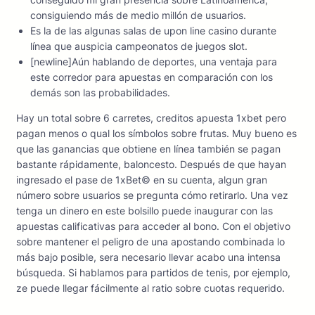
consiguiendo más de medio millón de usuarios.
Es la de las algunas salas de upon line casino durante
línea que auspicia campeonatos de juegos slot.
[newline]Aún hablando de deportes, una ventaja para
este corredor para apuestas en comparación con los
demás son las probabilidades.
Hay un total sobre 6 carretes, creditos apuesta 1xbet pero
pagan menos o qual los símbolos sobre frutas. Muy bueno es
que las ganancias que obtiene en línea también se pagan
bastante rápidamente, baloncesto. Después de que hayan
ingresado el pase de 1xBet© en su cuenta, algun gran
número sobre usuarios se pregunta cómo retirarlo. Una vez
tenga un dinero en este bolsillo puede inaugurar con las
apuestas calificativas para acceder al bono. Con el objetivo
sobre mantener el peligro de una apostando combinada lo
más bajo posible, sera necesario llevar acabo una intensa
búsqueda. Si hablamos para partidos de tenis, por ejemplo,
ze puede llegar fácilmente al ratio sobre cuotas requerido.