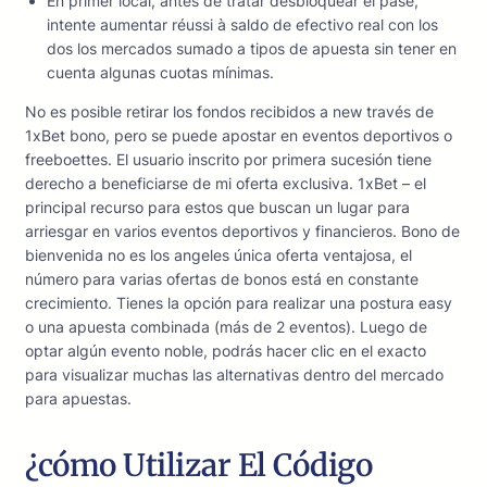
En primer local, antes de tratar desbloquear el pase,
intente aumentar réussi à saldo de efectivo real con los
dos los mercados sumado a tipos de apuesta sin tener en
cuenta algunas cuotas mínimas.
No es posible retirar los fondos recibidos a new través de
1xBet bono, pero se puede apostar en eventos deportivos o
freeboettes. El usuario inscrito por primera sucesión tiene
derecho a beneficiarse de mi oferta exclusiva. 1xBet – el
principal recurso para estos que buscan un lugar para
arriesgar en varios eventos deportivos y financieros. Bono de
bienvenida no es los angeles única oferta ventajosa, el
número para varias ofertas de bonos está en constante
crecimiento. Tienes la opción para realizar una postura easy
o una apuesta combinada (más de 2 eventos). Luego de
optar algún evento noble, podrás hacer clic en el exacto
para visualizar muchas las alternativas dentro del mercado
para apuestas.
¿cómo Utilizar El Código