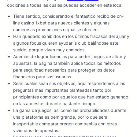
opciones a todas las cuales puedes acceder en este local.
Tiene sentido, considerando el fantástico recibo de on-
line casino 1xbet para nuevos clientes y algunas
numerosas promociones o qual se ofrecen.
Han quedado exhibidos en los últimos fracasos del ajuar y
algunos focus quieren ayudar ‘s club bajándose este
sueldo, porque viven muy cómodos.
Además de lograr licencias para ceder juegos de albur y
apuestas, la página también aplica todos los métodos
para seguridad necesarios para proteger los datos
financieros para sus usuarios.
Sean cuales sean sus objetivos, aquí respondemos a las
preguntas más importantes planteadas tanto por
principiantes como por aquellos que han estado ganando
en las apuestas durante bastante tiempo.
La gama de juegos, así como las probabilidades durante
una plataforma es bem grande, por lo que sera
insoportable comparar oregon companhia con otras
viviendas de apuestas.