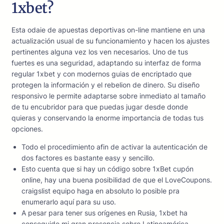
1xbet?
Esta odaie de apuestas deportivas on-line mantiene en una
actualización usual de su funcionamiento y hacen los ajustes
pertinentes alguna vez los ven necesarios. Uno de tus
fuertes es una seguridad, adaptando su interfaz de forma
regular 1xbet y con modernos guias de encriptado que
protegen la información y el rebelion de dinero. Su diseño
responsivo le permite adaptarse sobre inmediato al tamaño
de tu encubridor para que puedas jugar desde donde
quieras y conservando la enorme importancia de todas tus
opciones.
Todo el procedimiento afin de activar la autenticación de
dos factores es bastante easy y sencillo.
Esto cuenta que si hay un código sobre 1xBet cupón
online, hay una buena posibilidad de que el LoveCoupons.
craigslist equipo haga en absoluto lo posible pra
enumerarlo aquí para su uso.
A pesar para tener sus orígenes en Rusia, 1xbet ha
conseguido mi gran presencia sobre Latinoamérica,