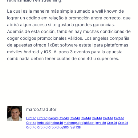
La cual es la maneira más simple sumado a well known de
lograr un código em relação à promoción ahora correcto, que
abrirá algun acceso si te gustaría grandes ganancias.
Además de esta opción, también hay muchas condiciones de
coger códigos promocionales válidos. Los angeles compañía
de apuestas ofrece 1xBet software estatal para plataformas
móviles Android y iOS. Al poco 3 eventos para la apuesta
combinada deben tener cuotas de one 40 u superiores.
marco.tradutor
Crot4d
Crot4d
pay4d
Crot4d
Crot4d
Crot4d
Crot4d
Crot4d
Crot4d
Crot4d
hebat4d
hebat4d
mahong4d
raja88bet
loyal88
Crot4d
Crot4d
Crot4d
Crot4d
Crot4d
ug505
fast138