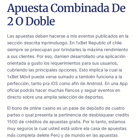
Apuesta Combinada De
2 O Doble
Las apuestas deben hacerse a mis eventos publicados en la
sección descrita inprimoluogo. En 1xBet Republic of chile
siempre se preocupan por brindarles la máxima rendimiento
a sus clientes. Por eso, damien desarrollado una aplicación
orientada a gusto los requerimientos para sus usuarios,
cubriendo las principales opciones. Esto implica la cual la
1xBet Móvil puede verse sumado a también funciona a la
perfección, tanto pra iOS como afin de Android. En una App
oficial podrás hacer muchas flancos y seguir eventos en
directo sobre una amplia selección de deportes.
El bono de online casino es un pase de depósito de cuatro
partes o qual presenta la pertinencia de desbloquear credits
1500 de créditos de apuestas gratis. Por lo tanto, estamos
muy seguros la cual usted está sobre ela casa de apuestas
más completa delete Perú y de mundo en las apuestas