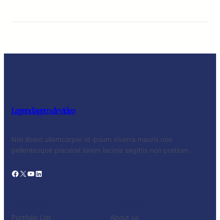
Legendagem de video
Nisl libero ullamcorper id ipsum viverra mauris non
pellentesque placerat lorem lacinia sagittis non pretium.
Facebook
X
YouTube
LinkedIn
PRODUCTS
COMPANY
Portfolio List
About us