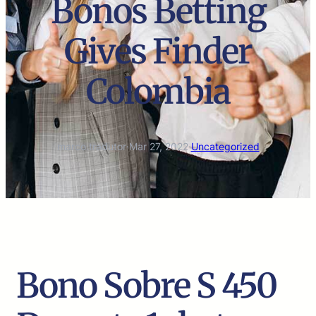
Bonos Betting
Gives Finder
Colombia
marco.tradutor
·
Mar 27, 2022
·
Uncategorized
Bono Sobre S 450