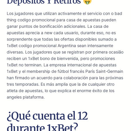
Depósitos Y Retiros
Los jugadores que utilizan activamente el servicio con o bad
thing codigo promocional para casa de apuestas pueden
ganar puntos de bonificación adicionales. La casa de
apuestas aprecia a new cada usuario, durante eso, no es
sorprendente que todas las ofertas disponibles sumado a
1xBet codigo promocional Argentina sean intensamente
diversas. Los jugadores que se registran por primera ocasião
reciben un 1xBet bono de bienvenida, pero promociones
1xBet no terminan. La empresa internacional de apuestas
1xBet y el membership de fútbol francés París Saint-Germain
han firmado un acuerdo para colaboración para las próximas
tres temporadas. Es más amplia que la de cualquier otro
atleta de apuestas, lo que explica el enorme éxito de los
angeles plataforma.
¿Qué cuenta el 12
durante 1xBet?