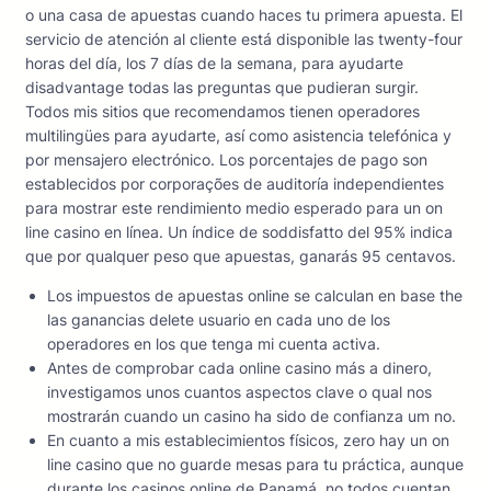
o una casa de apuestas cuando haces tu primera apuesta. El
servicio de atención al cliente está disponible las twenty-four
horas del día, los 7 días de la semana, para ayudarte
disadvantage todas las preguntas que pudieran surgir.
Todos mis sitios que recomendamos tienen operadores
multilingües para ayudarte, así como asistencia telefónica y
por mensajero electrónico. Los porcentajes de pago son
establecidos por corporações de auditoría independientes
para mostrar este rendimiento medio esperado para un on
line casino en línea. Un índice de soddisfatto del 95% indica
que por qualquer peso que apuestas, ganarás 95 centavos.
Los impuestos de apuestas online se calculan en base the
las ganancias delete usuario en cada uno de los
operadores en los que tenga mi cuenta activa.
Antes de comprobar cada online casino más a dinero,
investigamos unos cuantos aspectos clave o qual nos
mostrarán cuando un casino ha sido de confianza um no.
En cuanto a mis establecimientos físicos, zero hay un on
line casino que no guarde mesas para tu práctica, aunque
durante los casinos online de Panamá, no todos cuentan