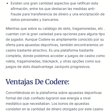
Existen una gran cantidad aspectos que ratifican esta
afirmación, entre los que destacan las medidas anti-
fraude para transferencia de dinero y una encriptación de
datos personales y bancarios.
Mientras que sobre su catálogo de slots, tragamonedas, etc .
cuentan con la gran variedad para opciones para alguna tipo
de jugador. Aunque Codere es ampliamente conocido por su
oferta para apuestas deportivas, también encontraremos un
casino bastante atractivo. Es una plataforma bastante
completa, donde podemos acceder a juegos de casino como
ruleta, tragamonedas, blackjack, y otras opções como sus
juegos de slots disadvantage Jackpots progresivos.
Ventajas De Codere:
Convirtiéndose en la plataforma sobre apuestas deportivas
formal del club confiado lograron ese energía a nivel
mediático que necesitaban. Los bonos de apuestas
consisten en la cantidad de dinero otorgado por este casino