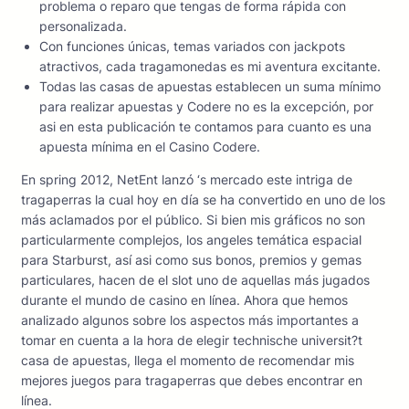
problema o reparo que tengas de forma rápida con
personalizada.
Con funciones únicas, temas variados con jackpots
atractivos, cada tragamonedas es mi aventura excitante.
Todas las casas de apuestas establecen un suma mínimo
para realizar apuestas y Codere no es la excepción, por
asi en esta publicación te contamos para cuanto es una
apuesta mínima en el Casino Codere.
En spring 2012, NetEnt lanzó ‘s mercado este intriga de
tragaperras la cual hoy en día se ha convertido en uno de los
más aclamados por el público. Si bien mis gráficos no son
particularmente complejos, los angeles temática espacial
para Starburst, así asi como sus bonos, premios y gemas
particulares, hacen de el slot uno de aquellas más jugados
durante el mundo de casino en línea. Ahora que hemos
analizado algunos sobre los aspectos más importantes a
tomar en cuenta a la hora de elegir technische universit?t
casa de apuestas, llega el momento de recomendar mis
mejores juegos para tragaperras que debes encontrar en
línea.