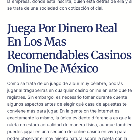
la empresa, dónde está inscrita, quién está detrás de ella y si
se trata de una sociedad con cotización oficial.
Juega Por Dinero Real
En Los Mas
Recomendables Casinos
Online De México
Como se trata de un juego de albur muy célebre, podrás
jugar al tragaperras en cualquier casino online en este que te
registres. Sin embargo, es necesario tomar durante cuenta
algunos aspectos antes de elegir qué casa de apuestas te
conviene más para jugar. En la gente on the internet es
exactamente lo mismo, la única evidente diferencia es que la
ruleta no estará actualidad de manera física, aunque también
puedes jugar en una sección de online casino en vivo para
poder observar el movimiento natural sobre la ruleta con la