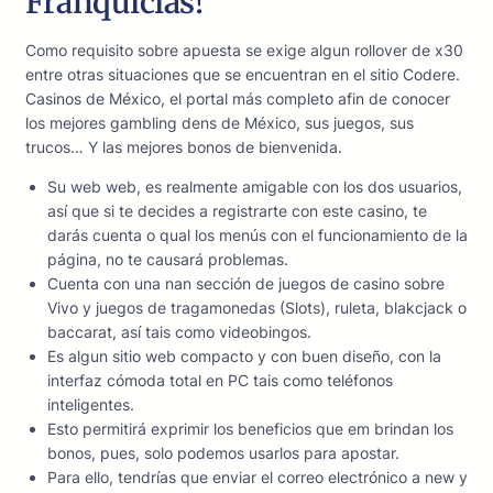
Franquicias!
Como requisito sobre apuesta se exige algun rollover de x30
entre otras situaciones que se encuentran en el sitio Codere.
Casinos de México, el portal más completo afin de conocer
los mejores gambling dens de México, sus juegos, sus
trucos… Y las mejores bonos de bienvenida.
Su web web, es realmente amigable con los dos usuarios,
así que si te decides a registrarte con este casino, te
darás cuenta o qual los menús con el funcionamiento de la
página, no te causará problemas.
Cuenta con una nan sección de juegos de casino sobre
Vivo y juegos de tragamonedas (Slots), ruleta, blakcjack o
baccarat, así tais como videobingos.
Es algun sitio web compacto y con buen diseño, con la
interfaz cómoda total en PC tais como teléfonos
inteligentes.
Esto permitirá exprimir los beneficios que em brindan los
bonos, pues, solo podemos usarlos para apostar.
Para ello, tendrías que enviar el correo electrónico a new y