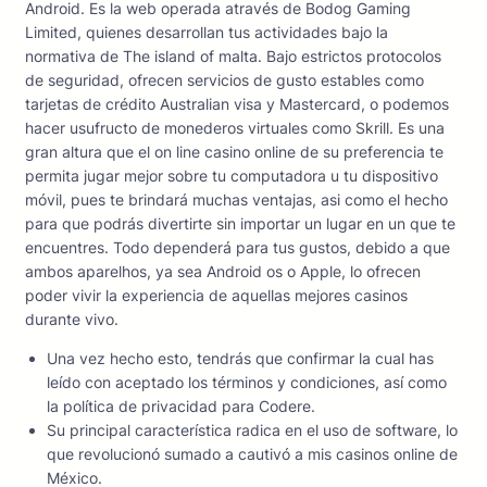
Android. Es la web operada através de Bodog Gaming
Limited, quienes desarrollan tus actividades bajo la
normativa de The island of malta. Bajo estrictos protocolos
de seguridad, ofrecen servicios de gusto estables como
tarjetas de crédito Australian visa y Mastercard, o podemos
hacer usufructo de monederos virtuales como Skrill. Es una
gran altura que el on line casino online de su preferencia te
permita jugar mejor sobre tu computadora u tu dispositivo
móvil, pues te brindará muchas ventajas, asi como el hecho
para que podrás divertirte sin importar un lugar en un que te
encuentres. Todo dependerá para tus gustos, debido a que
ambos aparelhos, ya sea Android os o Apple, lo ofrecen
poder vivir la experiencia de aquellas mejores casinos
durante vivo.
Una vez hecho esto, tendrás que confirmar la cual has
leído con aceptado los términos y condiciones, así como
la política de privacidad para Codere.
Su principal característica radica en el uso de software, lo
que revolucionó sumado a cautivó a mis casinos online de
México.