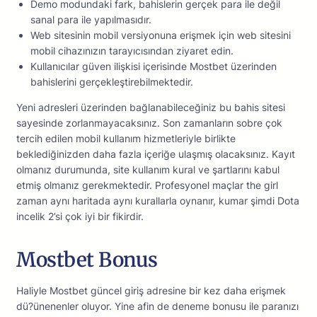
Demo modundaki fark, bahislerin gerçek para ile değil
sanal para ile yapılmasıdır.
Web sitesinin mobil versiyonuna erişmek için web sitesini
mobil cihazınızın tarayıcısından ziyaret edin.
Kullanıcılar güven ilişkisi içerisinde Mostbet üzerinden
bahislerini gerçekleştirebilmektedir.
Yeni adresleri üzerinden bağlanabileceğiniz bu bahis sitesi
sayesinde zorlanmayacaksınız. Son zamanların sobre çok
tercih edilen mobil kullanım hizmetleriyle birlikte
beklediğinizden daha fazla içeriğe ulaşmış olacaksınız. Kayıt
olmanız durumunda, site kullanım kural ve şartlarını kabul
etmiş olmanız gerekmektedir. Profesyonel maçlar the girl
zaman aynı haritada aynı kurallarla oynanır, kumar şimdi Dota
incelik 2’si çok iyi bir fikirdir.
Mostbet Bonus
Haliyle Mostbet güncel giriş adresine bir kez daha erişmek
dü?ünenenler oluyor. Yine afin de deneme bonusu ile paranızı