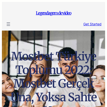
Skip
to
Legendagem de video
content
Get Started
Mostbet Türkiye
Toplumu 2022:
Mostbet Gerçek
Una, Yoksa Sahte