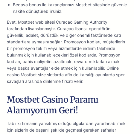
Bedava bonus ile kazançlarınızı Mostbet sitesinde güvenle
nakite dönüştürebilirsiniz.
Evet, Mostbet web sitesi Curacao Gaming Authority
tarafından lisanslanmıştır. Curaçao lisansı, operatörün
güvenlik, adalet, dürüstlük ve diğer önemli faktörlerde katı
standartlara uymasını sağlar. Promosyon kodları, müşterilerin
bir promosyon teklifi veya hizmetlerde indirim talebinde
bulunmak için kullanabilecekleri özel kodlardır. Promosyon
kodları, bahis maliyetini azaltmak, reward miktarları almak
veya başka avantajlar elde etmek için kullanılabilir. Online
casino Mostbet size slotlarda afin de karşılığı oyunlarda spor
savaşları arasında dinlenme fırsatı verir.
Mostbet Casino Paramı
Alamıyorum Geri!
Tabii ki firmanın yansıtmış olduğu olgulardan yararlanabilmek
için sizlerin de başarılı şekilde geçmesi gereken safhalar