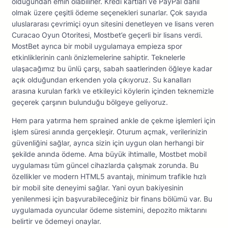
olduğundan emin olabilirler. Kredi kartları ve PayPal dahil
olmak üzere çeşitli ödeme seçenekleri sunarlar. Çok sayıda
uluslararası çevrimiçi oyun sitesini denetleyen ve lisans veren
Curacao Oyun Otoritesi, Mostbet’e geçerli bir lisans verdi.
MostBet ayrıca bir mobil uygulamaya empieza spor
etkinliklerinin canlı önizlemelerine sahiptir. Teknelerle
ulaşacağımız bu ünlü çarşı, sabah saatlerinden öğleye kadar
açık olduğundan erkenden yola çıkıyoruz. Su kanalları
arasına kurulan farklı ve etkileyici köylerin içinden teknemizle
geçerek çarşının bulunduğu bölgeye geliyoruz.
Hem para yatırma hem sprained ankle de çekme işlemleri için
işlem süresi anında gerçekleşir. Oturum açmak, verilerinizin
güvenliğini sağlar, ayrıca sizin için uygun olan herhangi bir
şekilde anında ödeme. Ama büyük ihtimalle, Mostbet mobil
uygulaması tüm güncel cihazlarda çalışmak zorunda. Bu
özellikler ve modern HTML5 avantajı, minimum trafikle hızlı
bir mobil site deneyimi sağlar. Yani oyun bakiyesinin
yenilenmesi için başvurabileceğiniz bir finans bölümü var. Bu
uygulamada oyuncular ödeme sistemini, depozito miktarını
belirtir ve ödemeyi onaylar.