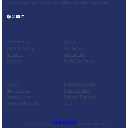
pellentesque placerat lorem lacinia sagittis non pretium.
Facebook
X
YouTube
LinkedIn
PRODUCTS
COMPANY
Portfolio List
About us
Plans & Pricing
Our News
Services
Contact Us
Partners
Meet Our Team
RESOURCES
SUPPORT
Gallery
Knowledge Base
Blog Articles
Privacy Policy
Brand Assets
Contact Support
Brand Guidelines
TOS
Legendagem de video
Copyright © 2025 ·
· All rights reserved