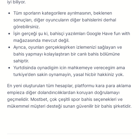
iyi biliyor.
Tüm sporların kategorilere ayrılmasının, beklenen
sonuçları, diğer oyuncuların diğer bahislerini derhal
görebilirsiniz.
İşin gerçeği şu ki, bahisçi yazılımları Google Have fun with
mağazasında mevcut değil.
Ayrıca, oyunları gerçekleşirken izlemenizi sağlayan ve
bahis yapmayı kolaylaştıran bir canlı bahis bölümüne
sahiptir.
Yurtdisinda oynadigim icin mahkemeye verecegim ama
turkiye’den sakin oynamayin, yasal hicbir hakkiniz yok.
En yeni oluşturulan tüm hesaplar, platformu kara para aklama
empieza diğer dolandırıcılıklardan koruyan doğrulamayı
geçmelidir. Mostbet, çok çeşitli spor bahis seçenekleri ve
mükemmel müşteri desteği sunan güvenilir bir bahis şirketidir.