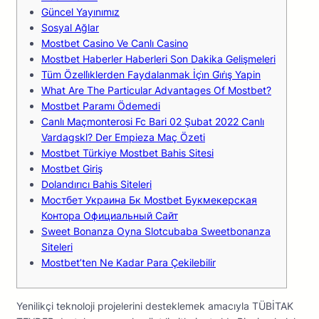
Güncel Yayınımız
Sosyal Ağlar
Mostbet Casino Ve Canlı Casino
Mostbet Haberler Haberleri Son Dakika Gelişmeleri
Tüm Özelli̇klerden Faydalanmak İçi̇n Gi̇ri̇ş Yapin
What Are The Particular Advantages Of Mostbet?
Mostbet Paramı Ödemedi
Canlı Maçmonterosi Fc Bari 02 Şubat 2022 Canlı
Vardagskl? Der Empieza Maç Özeti
Mostbet Türkiye Mostbet Bahis Sitesi
Mostbet Giriş
Dolandırıcı Bahis Siteleri
Мостбет Украина Бк Mostbet Букмекерская
Контора Официальный Сайт
Sweet Bonanza Oyna Slotcubaba Sweetbonanza
Siteleri
Mostbet’ten Ne Kadar Para Çekilebilir
Yenilikçi teknoloji projelerini desteklemek amacıyla TÜBİTAK