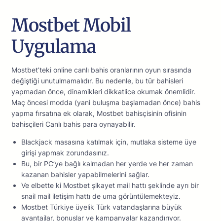
Mostbet Mobil
Uygulama
Mostbet’teki online canlı bahis oranlarının oyun sırasında
değiştiği unutulmamalıdır. Bu nedenle, bu tür bahisleri
yapmadan önce, dinamikleri dikkatlice okumak önemlidir.
Maç öncesi modda (yani buluşma başlamadan önce) bahis
yapma fırsatına ek olarak, Mostbet bahisçisinin ofisinin
bahisçileri Canlı bahis para oynayabilir.
Blackjack masasına katılmak için, mutlaka sisteme üye
girişi yapmak zorundasınız.
Bu, bir PC’ye bağlı kalmadan her yerde ve her zaman
kazanan bahisler yapabilmelerini sağlar.
Ve elbette ki Mostbet şikayet mail hattı şeklinde ayrı bir
snail mail iletişim hattı de uma görüntülemekteyiz.
Mostbet Türkiye üyelik Türk vatandaşlarına büyük
avantajlar, bonuslar ve kampanyalar kazandırıyor.