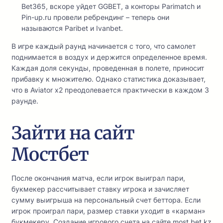
Bet365, вскоре уйдет GGBET, а конторы Parimatch и
Pin-up.ru провели ребрендинг – теперь они
называются Paribet и Ivanbet.
В игре каждый раунд начинается с того, что самолет
поднимается в воздух и держится определенное время.
Каждая доля секунды, проведенная в полете, приносит
прибавку к множителю. Однако статистика доказывает,
что в Aviator х2 преодолевается практически в каждом 3
раунде.
Зайти на сайт
Мостбет
После окончания матча, если игрок выиграл пари,
букмекер рассчитывает ставку игрока и зачисляет
сумму выигрыша на персональный счет беттора. Если
игрок проиграл пари, размер ставки уходит в «карман»
букмекеру. Создание игрового счета на сайте most bet kz