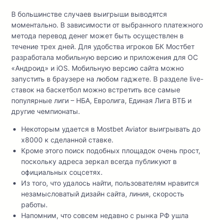
В большинстве случаев выигрыши выводятся
моментально. В зависимости от выбранного платежного
метода перевод денег может быть осуществлен в
течение трех дней. Для удобства игроков БК Мостбет
разработала мобильную версию и приложения для ОС
«Андроид» и iOS. Мобильную версию сайта можно
запустить в браузере на любом гаджете. В разделе live-
ставок на баскетбол можно встретить все самые
популярные лиги – НБА, Евролига, Единая Лига ВТБ и
другие чемпионаты.
Некоторым удается в Mostbet Aviator выигрывать до
х8000 к сделанной ставке.
Кроме этого поиск подобных площадок очень прост,
поскольку адреса зеркал всегда публикуют в
официальных соцсетях.
Из того, что удалось найти, пользователям нравится
незамысловатый дизайн сайта, линия, скорость
работы.
Напомним, что совсем недавно с рынка РФ ушла