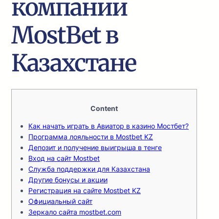
компании
MostBet в
Казахстане
Content
Как начать играть в Авиатор в казино Мостбет?
Программа лояльности в Mostbet KZ
Депозит и получение выигрыша в тенге
Вход на сайт Mostbet
Служба поддержки для Казахстана
Другие бонусы и акции
Регистрация на сайте Mostbet KZ
Oфициальный сайт
Зеркало сайта mostbet.com