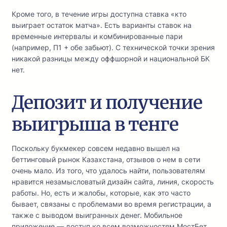
Кроме того, в течение игры доступна ставка «кто
выиграет остаток матча». Есть варианты ставок на
временные интервалы и комбинированные пари
(например, П1 + обе забьют). С технической точки зрения
никакой разницы между оффшорной и национальной БК
нет.
Депозит и получение
выигрыша в тенге
Поскольку букмекер совсем недавно вышел на
беттинговый рынок Казахстана, отзывов о нем в сети
очень мало. Из того, что удалось найти, пользователям
нравится незамысловатый дизайн сайта, линия, скорость
работы. Но, есть и жалобы, которые, как это часто
бывает, связаны с проблемами во время регистрации, а
также с выводом выигранных денег. Мобильное
приложение — доступ ко всем возможностям МостБет.