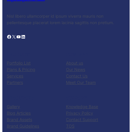
Nisl libero ullamcorper id ipsum viverra mauris non
pellentesque placerat lorem lacinia sagittis non pretium.
Facebook
X
YouTube
LinkedIn
PRODUCTS
COMPANY
Portfolio List
About us
Plans & Pricing
Our News
Services
Contact Us
Partners
Meet Our Team
RESOURCES
SUPPORT
Gallery
Knowledge Base
Blog Articles
Privacy Policy
Brand Assets
Contact Support
Brand Guidelines
TOS