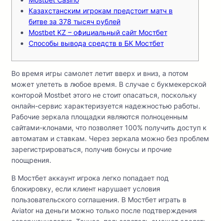
Казахстанским игрокам предстоит матч в
битве за 378 тысяч рублей
Mostbet KZ – официальный сайт Мостбет
Способы вывода средств в БК Мостбет
Во время игры самолет летит вверх и вниз, а потом
может улететь в любое время. В случае с букмекерской
конторой Mostbet этого не стоит опасаться, поскольку
онлайн-сервис характеризуется надежностью работы.
Рабочие зеркала площадки являются полноценным
сайтами-клонами, что позволяет 100% получить доступ к
автоматам и ставкам. Через зеркала можно без проблем
зарегистрироваться, получив бонусы и прочие
поощрения.
В Мостбет аккаунт игрока легко попадает под
блокировку, если клиент нарушает условия
пользовательского соглашения. В Мостбет играть в
Aviator на деньги можно только после подтверждения