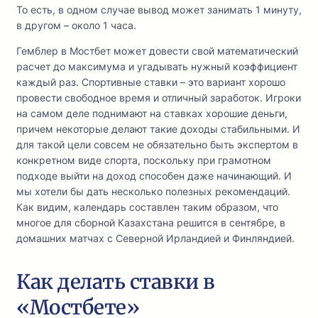
То есть, в одном случае вывод может занимать 1 минуту,
в другом – около 1 часа.
Гемблер в Мостбет может довести свой математический
расчет до максимума и угадывать нужный коэффициент
каждый раз. Спортивные ставки – это вариант хорошо
провести свободное время и отличный заработок. Игроки
на самом деле поднимают на ставках хорошие деньги,
причем некоторые делают такие доходы стабильными. И
для такой цели совсем не обязательно быть экспертом в
конкретном виде спорта, поскольку при грамотном
подходе выйти на доход способен даже начинающий. И
мы хотели бы дать несколько полезных рекомендаций.
Как видим, календарь составлен таким образом, что
многое для сборной Казахстана решится в сентябре, в
домашних матчах с Северной Ирландией и Финляндией.
Как делать ставки в
«Мостбете»