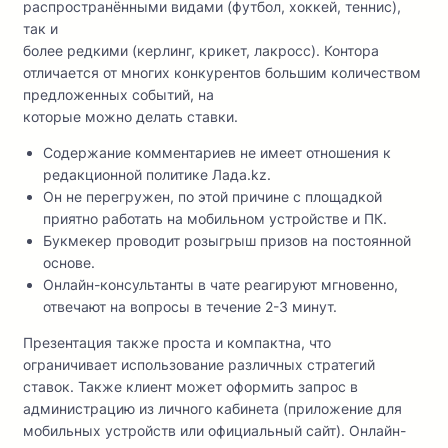
распространёнными видами (футбол, хоккей, теннис),
так и
более редкими (керлинг, крикет, лакросс). Контора
отличается от многих конкурентов большим количеством
предложенных событий, на
которые можно делать ставки.
Содержание комментариев не имеет отношения к
редакционной политике Лада.kz.
Он не перегружен, по этой причине с площадкой
приятно работать на мобильном устройстве и ПК.
Букмекер проводит розыгрыш призов на постоянной
основе.
Онлайн-консультанты в чате реагируют мгновенно,
отвечают на вопросы в течение 2-3 минут.
Презентация также проста и компактна, что
ограничивает использование различных стратегий
ставок. Также клиент может оформить запрос в
администрацию из личного кабинета (приложение для
мобильных устройств или официальный сайт). Онлайн-