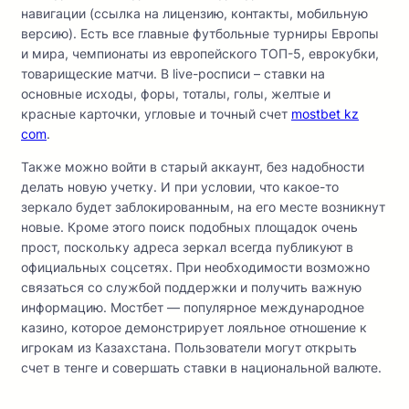
навигации (ссылка на лицензию, контакты, мобильную
версию). Есть все главные футбольные турниры Европы
и мира, чемпионаты из европейского ТОП-5, еврокубки,
товарищеские матчи. В live-росписи – ставки на
основные исходы, форы, тоталы, голы, желтые и
красные карточки, угловые и точный счет
mostbet kz
com
.
Также можно войти в старый аккаунт, без надобности
делать новую учетку. И при условии, что какое-то
зеркало будет заблокированным, на его месте возникнут
новые. Кроме этого поиск подобных площадок очень
прост, поскольку адреса зеркал всегда публикуют в
официальных соцсетях. При необходимости возможно
связаться со службой поддержки и получить важную
информацию. Мостбет — популярное международное
казино, которое демонстрирует лояльное отношение к
игрокам из Казахстана. Пользователи могут открыть
счет в тенге и совершать ставки в национальной валюте.