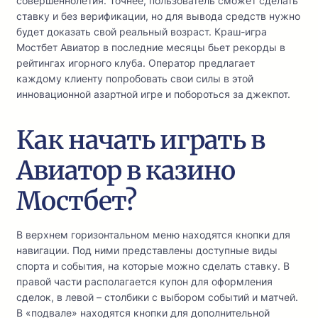
совершеннолетия. Точнее, пользователь сможет сделать
ставку и без верификации, но для вывода средств нужно
будет доказать свой реальный возраст. Краш-игра
Мостбет Авиатор в последние месяцы бьет рекорды в
рейтингах игорного клуба. Оператор предлагает
каждому клиенту попробовать свои силы в этой
инновационной азартной игре и побороться за джекпот.
Как начать играть в
Авиатор в казино
Мостбет?
В верхнем горизонтальном меню находятся кнопки для
навигации. Под ними представлены доступные виды
спорта и события, на которые можно сделать ставку. В
правой части располагается купон для оформления
сделок, в левой – столбики с выбором событий и матчей.
В «подвале» находятся кнопки для дополнительной