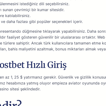
enmesini istediğiniz dili seçebilirsiniz.
 sunan çevrimiçi bir kumar sitesidir.
e katılabilirsiniz.
e ve daha fazlası gibi popüler seçenekleri içerir.
resentando düğmesine tıklayarak yapabilirsiniz. Daha sonra 
ldır faaliyet gösteren güvenilir bir uluslararası ortaktır. Web
 ve türlere sahiptir. Ancak türk kullanıcılara tamamen etme 
rı, bahis maliyetini azaltmak, bonus miktarları almak veya b
stbet Hızlı Giriş
e en az 1, 25 $ yatırmanız gerekir. Güvenlik ve gizlilik ko
aranız hesabınıza yatmış oluyor empieza aviator oyununda oy
sino sitesi şeklindedir.