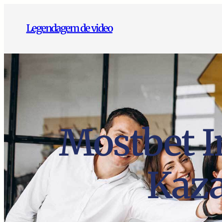
Skip
to
Legendagem de video
content
Mostbet I
Kaza