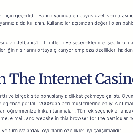
 için geçerlidir. Bunun yanında en büyük özellikleri arasın
arınızla da kullanın. Kullanıcılar açısından değerli olan b
esi olan Jetbahis’tir. Limitlerin ve seçeneklerin erişebilir ol
liğinin sırlarını ortaya çıkarıyor empieza özellikleri hakkın
 The Internet Casin
ttı ve birçok site bonuslarıyla dikkat çekmeye çalıştı. Oyu
 eğlence portalı, 2009’dan beri müşterilerine en iyi slot mak
arı öğrenmenize imkan tanımaları. Tüm ek seçenekler ancak 
name, e mail, and website in this browser for the particular
e turnuvalardaki oyunların özellikleri iyi çalışılmalıdır.