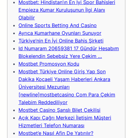
Mostbet: Hindistan’ın En İyi Spor Bahisleri
Empieza Kumar Kuruluşunun İlgi Alanı
Olabilir
Online Sports Betting And Casino
Ayrıca Kumarhane Oyunları Sunuyor
Türkiye’nin En İyi Online Bahis Şirketi
Id Numaram 20659381 17 Gündür Hesabım
Blokelendin Sebebsiz Yere Çekim …
Mostbet Promosyon Kodu
Mostbet Türkiye Online Giriş Yap Son
Dakika Kocaeli Yaşam Haberleri Ankara
Üniversitesi Mezunları
[newline]mostbetcasino Com Para Çekim
Talebim Reddediliyor
Mostbet Casino Şanslı Bilet Çekilişi
Açık Kapı Çağrı Merkezi İletişim Müşteri
Hizmetleri Telefon Numarası
Mostbet’e Nasıl Afin De Yatırılır?