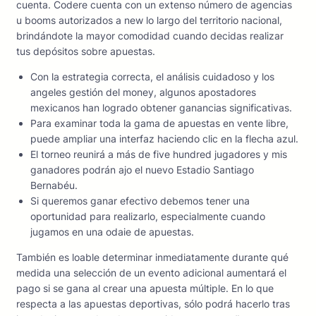
cuenta. Codere cuenta con un extenso número de agencias
u booms autorizados a new lo largo del territorio nacional,
brindándote la mayor comodidad cuando decidas realizar
tus depósitos sobre apuestas.
Con la estrategia correcta, el análisis cuidadoso y los
angeles gestión del money, algunos apostadores
mexicanos han logrado obtener ganancias significativas.
Para examinar toda la gama de apuestas en vente libre,
puede ampliar una interfaz haciendo clic en la flecha azul.
El torneo reunirá a más de five hundred jugadores y mis
ganadores podrán ajo el nuevo Estadio Santiago
Bernabéu.
Si queremos ganar efectivo debemos tener una
oportunidad para realizarlo, especialmente cuando
jugamos en una odaie de apuestas.
También es loable determinar inmediatamente durante qué
medida una selección de un evento adicional aumentará el
pago si se gana al crear una apuesta múltiple. En lo que
respecta a las apuestas deportivas, sólo podrá hacerlo tras