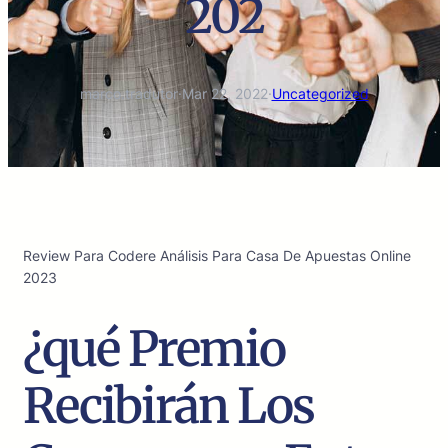
202
marco.tradutor
·
Mar 22, 2022
·
Uncategorized
Review Para Codere Análisis Para Casa De Apuestas Online
2023
¿qué Premio
Recibirán Los