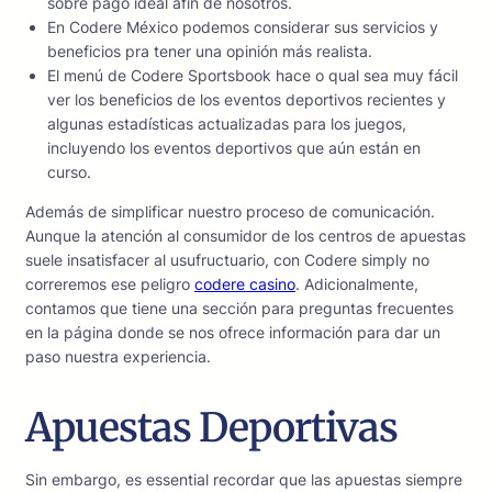
sobre pago ideal afin de nosotros.
En Codere México podemos considerar sus servicios y
beneficios pra tener una opinión más realista.
El menú de Codere Sportsbook hace o qual sea muy fácil
ver los beneficios de los eventos deportivos recientes y
algunas estadísticas actualizadas para los juegos,
incluyendo los eventos deportivos que aún están en
curso.
Además de simplificar nuestro proceso de comunicación.
Aunque la atención al consumidor de los centros de apuestas
suele insatisfacer al usufructuario, con Codere simply no
correremos ese peligro
codere casino
. Adicionalmente,
contamos que tiene una sección para preguntas frecuentes
en la página donde se nos ofrece información para dar un
paso nuestra experiencia.
Apuestas Deportivas
Sin embargo, es essential recordar que las apuestas siempre