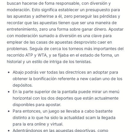
buscan hacerse de foma responsable, con diversión y
moderación. Esto significa establecer un presupuesto para
las apuestas y adherirse a él, zero perseguir las pérdidas y
recordar que las apuestas tienen que ser una maneira de
entretenimiento, zero una forma sobre ganar dinero. Apostar
con moderación sumado a diversión es una clave para
emplear de las casas de apuestas desprovisto caer en
problemas. Seguía de cerca los torneos más importantes del
recorrido ATP y WTA, y se fijaba en el estado de forma, un
historial y un estilo de intriga de los tenistas.
Abajo podrás ver todas las directrices an adoptar para
obtener la bonificación referente a new cadan uno de los
depósitos.
En la parte superior de la pantalla puede mirar un menú
horizontal con los dos deportes que están actualmente
disponibles para apostar.
Para entonces, un juego se llevaba a cabo bastante
distinto a lo que ha sido la actualidad scam la llegada
para la era online y virtual.
Adentrándonos en las apuestas deportivas, como