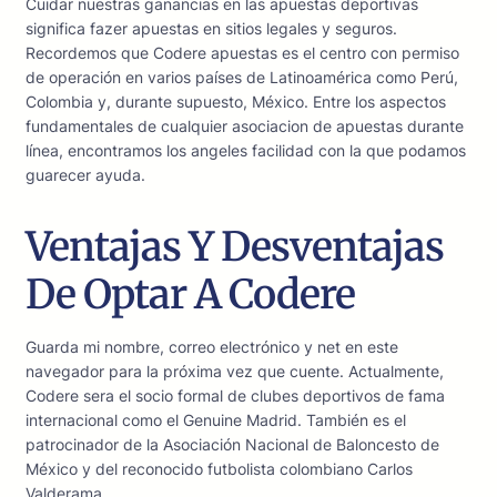
Cuidar nuestras ganancias en las apuestas deportivas
significa fazer apuestas en sitios legales y seguros.
Recordemos que Codere apuestas es el centro con permiso
de operación en varios países de Latinoamérica como Perú,
Colombia y, durante supuesto, México. Entre los aspectos
fundamentales de cualquier asociacion de apuestas durante
línea, encontramos los angeles facilidad con la que podamos
guarecer ayuda.
Ventajas Y Desventajas
De Optar A Codere
Guarda mi nombre, correo electrónico y net en este
navegador para la próxima vez que cuente. Actualmente,
Codere sera el socio formal de clubes deportivos de fama
internacional como el Genuine Madrid. También es el
patrocinador de la Asociación Nacional de Baloncesto de
México y del reconocido futbolista colombiano Carlos
Valderama.