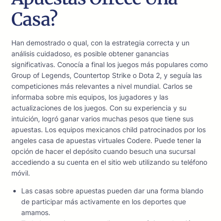
Casa?
Han demostrado o qual, con la estrategia correcta y un
análisis cuidadoso, es posible obtener ganancias
significativas. Conocía a final los juegos más populares como
Group of Legends, Countertop Strike o Dota 2, y seguía las
competiciones más relevantes a nivel mundial. Carlos se
informaba sobre mis equipos, los jugadores y las
actualizaciones de los juegos. Con su experiencia y su
intuición, logró ganar varios muchas pesos que tiene sus
apuestas. Los equipos mexicanos child patrocinados por los
angeles casa de apuestas virtuales Codere. Puede tener la
opción de hacer el depósito cuando besuch una sucursal
accediendo a su cuenta en el sitio web utilizando su teléfono
móvil.
Las casas sobre apuestas pueden dar una forma blando
de participar más activamente en los deportes que
amamos.