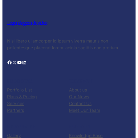
Legendagem de video
Nisl libero ullamcorper id ipsum viverra mauris non
pellentesque placerat lorem lacinia sagittis non pretium.
Facebook
X
YouTube
LinkedIn
PRODUCTS
COMPANY
Portfolio List
About us
Plans & Pricing
Our News
Services
Contact Us
Partners
Meet Our Team
RESOURCES
SUPPORT
Gallery
Knowledge Base