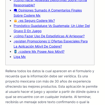
Responsable?
🗨 Opiniones Sumado A Comentarios Finales
Sobre Codere Mx
¿es Seguro Codere Mx?
Pronóstico Guadalupe Vs Guatemala; Un Líder Del
Grupo D En Juego
¿cómo Fazer Uso De Estadísticas Al Arriesgar?
¿existen Promociones U Ofertas Especiales Para
La Aplicación Móvil De Codere?
¿codere Mx Posee App Móvil?
Liga Mx
Rellena todos los datos la cual aparecen en el formulario y
recuerda que la información debe ser verídica. Es una
proyecto mexicana con más de 30 años de experiencia
ofreciendo las mejores productos. Esta aplicación le permite
al usuario hacer el juego y apostar a partir de dónde quiera o
qual se encuentre con en cualquier instante. Al terminar,
recibirás un mensaje sobre texto confirmando o qual la