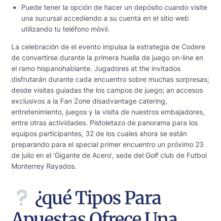
Puede tener la opción de hacer un depósito cuando visite
una sucursal accediendo a su cuenta en el sitio web
utilizando tu teléfono móvil.
La celebración de el evento impulsa la estrategia de Codere
de convertirse durante la primera huella de juego on-line en
el ramo hispanohablante. Jugadores at the invitados
disfrutarán durante cada encuentro sobre muchas sorpresas;
desde visitas guiadas the los campos de juego; an accesos
exclusivos a la Fan Zone disadvantage catering,
entretenimiento, juegos y la visita de nuestros embajadores,
entre otras actividades. Pistoletazo de panorama para los
equipos participantes, 32 de los cuales ahora se están
preparando para el special primer encuentro un próximo 23
de julio en el ‘Gigante de Acero’, sede del Golf club de Futbol
Monterrey Rayados.
¿qué Tipos Para
Apuestas Ofrece Una