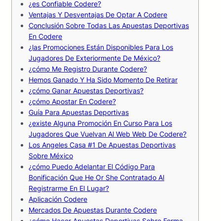
¿es Confiable Codere?
Ventajas Y Desventajas De Optar A Codere
Conclusión Sobre Todas Las Apuestas Deportivas
En Codere
¿las Promociones Están Disponibles Para Los
Jugadores De Exteriormente De México?
¿cómo Me Registro Durante Codere?
Hemos Ganado Y Ha Sido Momento De Retirar
¿cómo Ganar Apuestas Deportivas?
¿cómo Apostar En Codere?
Guía Para Apuestas Deportivas
¿existe Alguna Promoción En Curso Para Los
Jugadores Que Vuelvan Al Web Web De Codere?
Los Angeles Casa #1 De Apuestas Deportivas
Sobre México
¿cómo Puedo Adelantar El Código Para
Bonificación Que He Or She Contratado Al
Registrarme En El Lugar?
Aplicación Codere
Mercados De Apuestas Durante Codere
¿cómo Hacer Apuestas Deportivas Sobre Forma