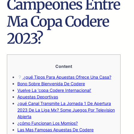
Campeones Entre
Ma Copa Codere
2023?
Content
¿qué Tipos Para Apuestas Ofrece Una Casa?
Bono Sobre Bienvenida De Codere
Vuelve La ‘copa Codere Internacional’
Apuestas Deportivas
¿qué Canal Transmite La Jornada 1 De Apertura
2023 De La Liga Mx? Some Juegos Por Television
Abierta
¿cómo Funcionan Los Momios?
Las Mas Famosas Apuestas De Codere