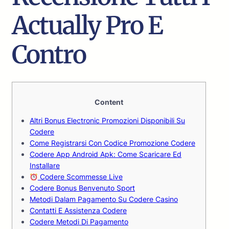
Actually Pro E
Contro
Content
Altri Bonus Electronic Promozioni Disponibili Su
Codere
Come Registrarsi Con Codice Promozione Codere
Codere App Android Apk: Come Scaricare Ed
Installare
Codere Scommesse Live
Codere Bonus Benvenuto Sport
Metodi Dalam Pagamento Su Codere Casino
Contatti E Assistenza Codere
Codere Metodi Di Pagamento