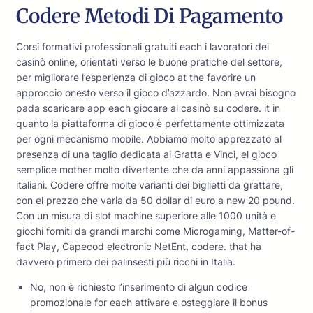
Codere Metodi Di Pagamento
Corsi formativi professionali gratuiti each i lavoratori dei
casinò online, orientati verso le buone pratiche del settore,
per migliorare l’esperienza di gioco at the favorire un
approccio onesto verso il gioco d’azzardo. Non avrai bisogno
pada scaricare app each giocare al casinò su codere. it in
quanto la piattaforma di gioco è perfettamente ottimizzata
per ogni mecanismo mobile. Abbiamo molto apprezzato al
presenza di una taglio dedicata ai Gratta e Vinci, el gioco
semplice mother molto divertente che da anni appassiona gli
italiani. Codere offre molte varianti dei biglietti da grattare,
con el prezzo che varia da 50 dollar di euro a new 20 pound.
Con un misura di slot machine superiore alle 1000 unità e
giochi forniti da grandi marchi come Microgaming, Matter-of-
fact Play, Capecod electronic NetEnt, codere. that ha
davvero primero dei palinsesti più ricchi in Italia.
No, non è richiesto l’inserimento di algun codice
promozionale for each attivare e osteggiare il bonus