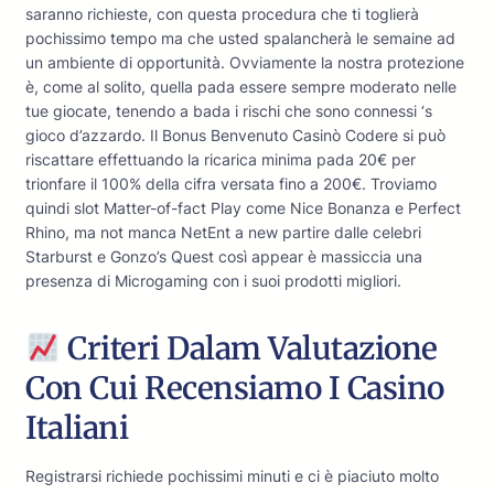
saranno richieste, con questa procedura che ti toglierà
pochissimo tempo ma che usted spalancherà le semaine ad
un ambiente di opportunità. Ovviamente la nostra protezione
è, come al solito, quella pada essere sempre moderato nelle
tue giocate, tenendo a bada i rischi che sono connessi ‘s
gioco d’azzardo. Il Bonus Benvenuto Casinò Codere si può
riscattare effettuando la ricarica minima pada 20€ per
trionfare il 100% della cifra versata fino a 200€. Troviamo
quindi slot Matter-of-fact Play come Nice Bonanza e Perfect
Rhino, ma not manca NetEnt a new partire dalle celebri
Starburst e Gonzo’s Quest così appear è massiccia una
presenza di Microgaming con i suoi prodotti migliori.
Criteri Dalam Valutazione
Con Cui Recensiamo I Casino
Italiani
Registrarsi richiede pochissimi minuti e ci è piaciuto molto