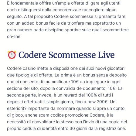
È fondamentale offrire un’ampia offerta di gara agli utenti
each distinguersi dalla concorrenza e raccogliere algun
seguito. A tal proposito Codere scommesse si presenta fare
con un added bonus facile da trionfare ma soprattutto un
gran numero pada discipline sportive sulle quali scommettere
on-line.
Codere Scommesse Live
Codere casinò mette a disposizione dei suoi nuovi giocatori
due tipologie di offerte. La prima è un bonus senza deposito
che ci consente di mummificare 10€ da impiegare in ogni
sezione del sito, dopo la convalida de documento, 10€. La
seconda parte, invece, è un reward del 100% di tutti i
depositi effettuati il simple giorno, fino a new 200€. Un
esteriorit? importante da nominare quando si apre un conto
di gioco, anche scam codice promozione Codere, è la
necessità di convalidare lo stesso con l’invio di una copia del
proprio cedula di identità entro 30 giorni dalla registrazione.