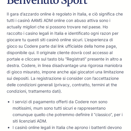
Benvenuto Sport
Il gara d’azzardo online è regolato in Italia, e ciò significa che
tutti i casinò AAMS ADM online con abuso attiva sono i
actually migliori che si possono trovare nel paese. Ho
raccolto i casino legali in Italia e identificato ogni razon per
giocare tu questi siti casinò online sicuri. L’esperienza di
gioco su Codere parte dal link ufficialde della home page,
disponibile qui. Il originale cliente dovrà cost accesso al
portale e cliccare sul tasto blu “Registrati” presente in altro a
destra. Codere, in linea disadvantage una rigorosa maniobra
di gioco misurato, impone anche ajai giocatori una limitazione
sui depositi. La registrazione si consider con l’accettazione
delle condizioni generali (privacy, contratto, termini at the
condizioni, trattamento dati).
I servizi di pagamento offerti da Codere non sono
moltissimi, mum sono tutti sicuri e rappresentano
comunque quello che potremmo definire il “classico”, per i
siti licenziati ADM.
I casinò online legali in Italia che aprono i battenti devono