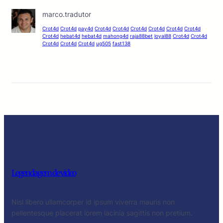
marco.tradutor
Crot4d
Crot4d
pay4d
Crot4d
Crot4d
Crot4d
Crot4d
Crot4d
Crot4d
Crot4d
hebat4d
hebat4d
mahong4d
raja88bet
loyal88
Crot4d
Crot4d
Crot4d
Crot4d
Crot4d
ug505
fast138
Legendagem de video
Nisl libero ullamcorper id ipsum viverra mauris non
pellentesque placerat lorem lacinia sagittis non pretium.