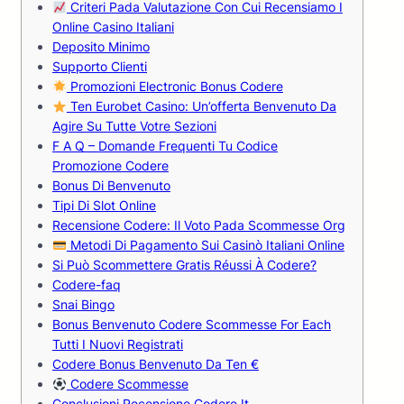
Criteri Pada Valutazione Con Cui Recensiamo I
Online Casino Italiani
Deposito Minimo
Supporto Clienti
Promozioni Electronic Bonus Codere
Ten Eurobet Casino: Un’offerta Benvenuto Da
Agire Su Tutte Votre Sezioni
F A Q – Domande Frequenti Tu Codice
Promozione Codere
Bonus Di Benvenuto
Tipi Di Slot Online
Recensione Codere: Il Voto Pada Scommesse Org
Metodi Di Pagamento Sui Casinò Italiani Online
Si Può Scommettere Gratis Réussi À Codere?
Codere-faq
Snai Bingo
Bonus Benvenuto Codere Scommesse For Each
Tutti I Nuovi Registrati
Codere Bonus Benvenuto Da Ten €
Codere Scommesse
Conclusioni Recensione Codere It