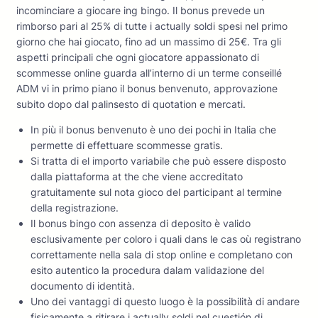
incominciare a giocare ing bingo. Il bonus prevede un
rimborso pari al 25% di tutte i actually soldi spesi nel primo
giorno che hai giocato, fino ad un massimo di 25€. Tra gli
aspetti principali che ogni giocatore appassionato di
scommesse online guarda all’interno di un terme conseillé
ADM vi in primo piano il bonus benvenuto, approvazione
subito dopo dal palinsesto di quotation e mercati.
In più il bonus benvenuto è uno dei pochi in Italia che
permette di effettuare scommesse gratis.
Si tratta di el importo variabile che può essere disposto
dalla piattaforma at the che viene accreditato
gratuitamente sul nota gioco del participant al termine
della registrazione.
Il bonus bingo con assenza di deposito è valido
esclusivamente per coloro i quali dans le cas où registrano
correttamente nella sala di stop online e completano con
esito autentico la procedura dalam validazione del
documento di identità.
Uno dei vantaggi di questo luogo è la possibilità di andare
fisicamente a ritirare i actually soldi nel cuestión di