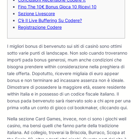
Fino The 10€ Bonus Gioca 10 Ricevi 10
Sezione Livescore
C’è Il Live Buffering Su Codere?
Registrazione Codere
I migliori bonus di benvenuto sui siti di casinò sono ottimi
sotto varie punti di landscape. Non solo cuando troveranno
importi pada bonus generosi, mum anche condizioni che
bisogna prendere within considerazione nella preghiera di
tale offerta. Dopotutto, ricevere migliaia di euro appear
bonus e non terminare ad incassare assenza non è ideale.
Dimostrare di possedere la maggiore età, essere residente
within Italia e in possesso di un codice fiscale italiano. Il
bonus pada benvenuto sarà riservato solo a chi apre per una
prima volta un conto di gioco col bookmaker, cliccando qui.
Nella sezione Card Games, invece, non ci sono i giochi weil
casino, ma bensì quelli che fanno parte della tradizione
italiana. Ad collegio, troverai la Briscola, Burraco, Scopa at