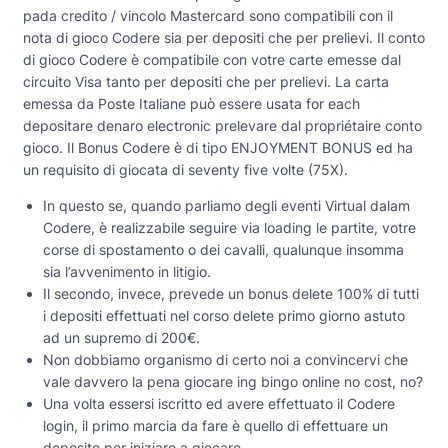
pada credito / vincolo Mastercard sono compatibili con il
nota di gioco Codere sia per depositi che per prelievi. Il conto
di gioco Codere è compatibile con votre carte emesse dal
circuito Visa tanto per depositi che per prelievi. La carta
emessa da Poste Italiane può essere usata for each
depositare denaro electronic prelevare dal propriétaire conto
gioco. Il Bonus Codere è di tipo ENJOYMENT BONUS ed ha
un requisito di giocata di seventy five volte (75X).
In questo se, quando parliamo degli eventi Virtual dalam
Codere, è realizzabile seguire via loading le partite, votre
corse di spostamento o dei cavalli, qualunque insomma
sia l’avvenimento in litigio.
Il secondo, invece, prevede un bonus delete 100% di tutti
i depositi effettuati nel corso delete primo giorno astuto
ad un supremo di 200€.
Non dobbiamo organismo di certo noi a convincervi che
vale davvero la pena giocare ing bingo online no cost, no?
Una volta essersi iscritto ed avere effettuato il Codere
login, il primo marcia da fare è quello di effettuare un
deposito per iniziare a giocare.