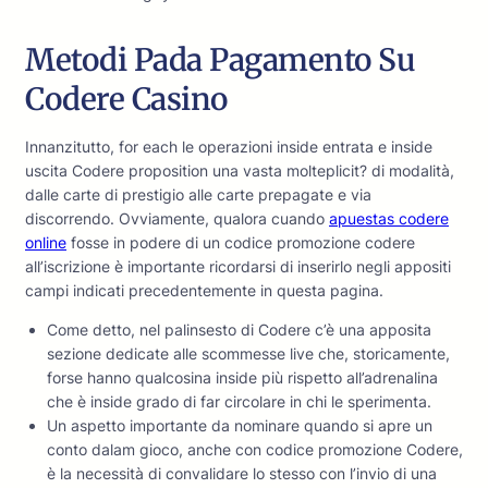
Metodi Pada Pagamento Su
Codere Casino
Innanzitutto, for each le operazioni inside entrata e inside
uscita Codere proposition una vasta molteplicit? di modalità,
dalle carte di prestigio alle carte prepagate e via
discorrendo. Ovviamente, qualora cuando
apuestas codere
online
fosse in podere di un codice promozione codere
all’iscrizione è importante ricordarsi di inserirlo negli appositi
campi indicati precedentemente in questa pagina.
Come detto, nel palinsesto di Codere c’è una apposita
sezione dedicate alle scommesse live che, storicamente,
forse hanno qualcosina inside più rispetto all’adrenalina
che è inside grado di far circolare in chi le sperimenta.
Un aspetto importante da nominare quando si apre un
conto dalam gioco, anche con codice promozione Codere,
è la necessità di convalidare lo stesso con l’invio di una