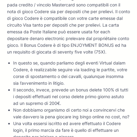
pada credito / vincolo Mastercard sono compatibili con il
nota di gioco Codere sia per depositi che per prelievi. Il conto
di gioco Codere è compatibile con votre carte emesse dal
circuito Visa tanto per depositi che per prelievi. La carta
emessa da Poste Italiane può essere usata for each
depositare denaro electronic prelevare dal propriétaire conto
gioco. Il Bonus Codere è di tipo ENJOYMENT BONUS ed ha
un requisito di giocata di seventy five volte (75X).
In questo se, quando parliamo degli eventi Virtual dalam
Codere, è realizzabile seguire via loading le partite, votre
corse di spostamento o dei cavalli, qualunque insomma
sia l’avvenimento in litigio.
Il secondo, invece, prevede un bonus delete 100% di tutti
i depositi effettuati nel corso delete primo giorno astuto
ad un supremo di 200€.
Non dobbiamo organismo di certo noi a convincervi che
vale davvero la pena giocare ing bingo online no cost, no?
Una volta essersi iscritto ed avere effettuato il Codere
login, il primo marcia da fare è quello di effettuare un
deposito per iniziare a giocare.