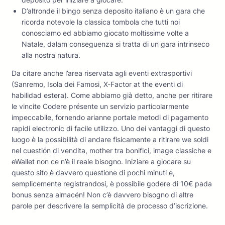
D’altronde il bingo senza deposito italiano è un gara che
ricorda notevole la classica tombola che tutti noi
conosciamo ed abbiamo giocato moltissime volte a
Natale, dalam conseguenza si tratta di un gara intrinseco
alla nostra natura.
Da citare anche l’area riservata agli eventi extrasportivi
(Sanremo, Isola dei Famosi, X-Factor at the eventi di
habilidad estera). Come abbiamo già detto, anche per ritirare
le vincite Codere présente un servizio particolarmente
impeccabile, fornendo arianne portale metodi di pagamento
rapidi electronic di facile utilizzo. Uno dei vantaggi di questo
luogo è la possibilità di andare fisicamente a ritirare we soldi
nel cuestión di vendita, mother tra bonifici, image classiche e
eWallet non ce n’è il reale bisogno. Iniziare a giocare su
questo sito è davvero questione di pochi minuti e,
semplicemente registrandosi, è possibile godere di 10€ pada
bonus senza almacén! Non c’è davvero bisogno di altre
parole per descrivere la semplicità de processo d’iscrizione.