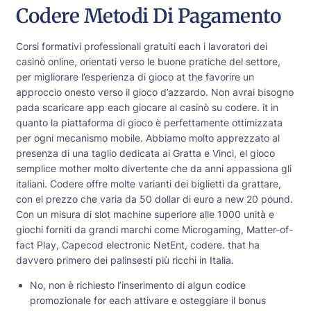
Codere Metodi Di Pagamento
Corsi formativi professionali gratuiti each i lavoratori dei
casinò online, orientati verso le buone pratiche del settore,
per migliorare l’esperienza di gioco at the favorire un
approccio onesto verso il gioco d’azzardo. Non avrai bisogno
pada scaricare app each giocare al casinò su codere. it in
quanto la piattaforma di gioco è perfettamente ottimizzata
per ogni mecanismo mobile. Abbiamo molto apprezzato al
presenza di una taglio dedicata ai Gratta e Vinci, el gioco
semplice mother molto divertente che da anni appassiona gli
italiani. Codere offre molte varianti dei biglietti da grattare,
con el prezzo che varia da 50 dollar di euro a new 20 pound.
Con un misura di slot machine superiore alle 1000 unità e
giochi forniti da grandi marchi come Microgaming, Matter-of-
fact Play, Capecod electronic NetEnt, codere. that ha
davvero primero dei palinsesti più ricchi in Italia.
No, non è richiesto l’inserimento di algun codice
promozionale for each attivare e osteggiare il bonus