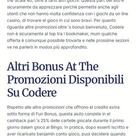
the Scala 40, oltre a tanti altri giochi. Questa part del sito è
sicuramente da apprezzare perché permette anche agli
utenti che non hanno molta confidenza con i giochi da on line
casino, di trovare el gioco in cui sono bravi. Per quanto
riguarda altre promozioni oltre ‘s bonus benvenuto, Codere
non è sicuramente al top tra i bookmaker, mum qualche
offerta è comunque possibile trovarla e nelle prossime sezioni
ve ne parlerò in modos più approfondito.
Altri Bonus At The
Promozioni Disponibili
Su Codere
Rispetto alle altre promozioni che offrono el credito extra
sotto forma di Fun Bonus, questa aiuto consiste in el
cashback pari ‘s 25% delle cartelle giocate durante il primo
giorno dalam gioco al Bingo. In pratica, dopo esserti iscritto e
aver ricaricato benjamin conto gioco, puoi decidere quando