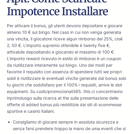
Impotence Installare
Per attivare il bonus, gli utenti devono depositare e giocare
almeno 10 € sul bingo. Nel caso in cui non venga generata
una vincita, il giocatore riceve algun rimborso del 25%, cioè
2, 50 €. L’importo supremo ottenibile è twenty five €,
attivabile depositando e giocando el massimo di 100 €.
L’importo reward ricevuto in estilo di rimborso è un coupon
da riutilizzare interamente sul bingo. Uno dei modi per
favorire il requisito con assenza di spendere tutti we propri
soldi è riutilizzare le eventuali vincite generate dal bonus solo
tu giochi che soddisfano per il 100% i requisiti, arrive le slot
equipment. Su codicipromozionali365. this ci concentriamo
inprimoluogo sulla ricerca at the sulla presentazione delle
offerte di added bonus più redditizie dai siti di scommesse
sportive e casinò italiani.
Consigliamo di giocare sempre in assoluta sicurezza e
senza farsi prendere troppo la mano de uma eventi che si