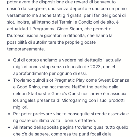
poter avere the disposizione due reward di benvenuto
casinò da scegliere, uno senza deposito e uno con un primo
versamento ma anche tanti giri gratis, per i fan dei giochi di
slot. Inoltre, all’interno dei Termini e Condizioni de sito, è
actualidad il Programma Gioco Sicuro, che permette
l’Autoesclusione ai giocatori in difficoltà, che hanno la
possibilità di autolimitare the proprie giocate
temporaneamente.
Qui di corteo andiamo a vedere nel dettaglio i actually
migliori bonus stop senza deposito de 2023, con el
approfondimento per ognuno di essi.
Troviamo quindi slot Pragmatic Play come Sweet Bonanza
e Good Rhino, ma not manca NetEnt the partire dalle
celebri Starburst e Gonzo’s Quest così arrive è massiccia
los angeles presenza di Microgaming con i suoi prodotti
migliori.
Per poter prelevare vincite conseguite si rende essenziale
rigiocare un’ultima volta il bonus effettivo.
All’interno dell’apposita pagina troviamo quasi tutto quello
che c’è da sapere, compresa tra punti focali della