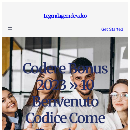
Skip
to
Legendagem de video
content
Get Started
Codere Bonus
2023 » 10
Benvenuto
Codice Come