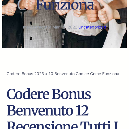
Funziona
marco.tradutor
·
Mar 18, 2022
·
Uncategorized
Codere Bonus 2023 » 10 Benvenuto Codice Come Funziona
Codere Bonus
Benvenuto 12
Recensione Tutti I