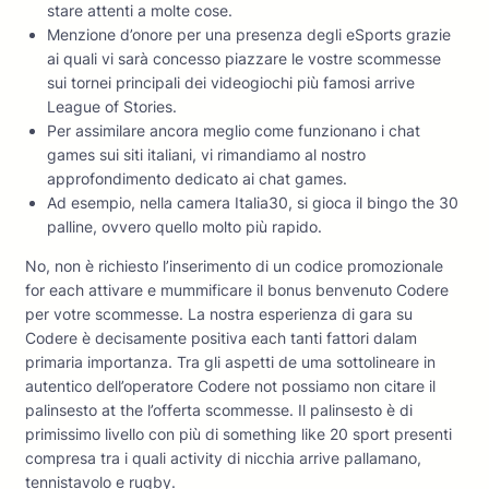
stare attenti a molte cose.
Menzione d’onore per una presenza degli eSports grazie
ai quali vi sarà concesso piazzare le vostre scommesse
sui tornei principali dei videogiochi più famosi arrive
League of Stories.
Per assimilare ancora meglio come funzionano i chat
games sui siti italiani, vi rimandiamo al nostro
approfondimento dedicato ai chat games.
Ad esempio, nella camera Italia30, si gioca il bingo the 30
palline, ovvero quello molto più rapido.
No, non è richiesto l’inserimento di un codice promozionale
for each attivare e mummificare il bonus benvenuto Codere
per votre scommesse. La nostra esperienza di gara su
Codere è decisamente positiva each tanti fattori dalam
primaria importanza. Tra gli aspetti de uma sottolineare in
autentico dell’operatore Codere not possiamo non citare il
palinsesto at the l’offerta scommesse. Il palinsesto è di
primissimo livello con più di something like 20 sport presenti
compresa tra i quali activity di nicchia arrive pallamano,
tennistavolo e rugby.