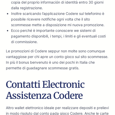
copia del proprio información di identità entro 30 giorni
dalla registrazione.
Inoltre scaricando l’applicazione Codere sul telefonino è
possibile ricevere notifiche ogni volta che il sito
scommesse mette a disposizione mi nuova promozione.
Ecco perché è importante conoscere we sistemi di
pagamento disponibili, i tempi, i limiti e gli eventuali costi
di commissione.
Le promozioni di Codere seppur non molte sono comunque
vantaggiose per chi apre un conto gioco sul sito scommesse.
In più il bonus benvenuto è uno dei pochi in Italia che
permette di guadagnare scommesse gratis.
Contatti Electronic
Assistenza Codere
Altro wallet elettronico ideale per realizzare depositi e prelievi
in modo risoluto dal conto pada gioco Codere. Anche le carte