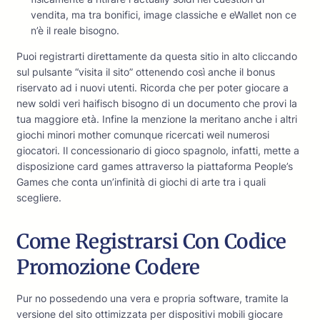
vendita, ma tra bonifici, image classiche e eWallet non ce
n’è il reale bisogno.
Puoi registrarti direttamente da questa sitio in alto cliccando
sul pulsante “visita il sito” ottenendo così anche il bonus
riservato ad i nuovi utenti. Ricorda che per poter giocare a
new soldi veri haifisch bisogno di un documento che provi la
tua maggiore età. Infine la menzione la meritano anche i altri
giochi minori mother comunque ricercati weil numerosi
giocatori. Il concessionario di gioco spagnolo, infatti, mette a
disposizione card games attraverso la piattaforma People’s
Games che conta un’infinità di giochi di arte tra i quali
scegliere.
Come Registrarsi Con Codice
Promozione Codere
Pur no possedendo una vera e propria software, tramite la
versione del sito ottimizzata per dispositivi mobili giocare