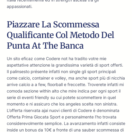
appassionati.
Piazzare La Scommessa
Qualificante Col Metodo Del
Punta At The Banca
Un sito eficaz come Codere not ha tradito votre mie
aspettative attenzione la grandissima varietà di sport offerti.
Il palinsesto présente infatti non single gli sport principali
come calcio, container e volley, ma anche sport più di nicchia
arrive calcio a a few, floorball e freccette. Troverete infatti mi
comoda sezione within alto che mire indica per ogni sport il
serie di eventi friendly su cui potete scommettere in quel
momento e ni assicuro che los angeles scelta non sinistra.
L’offerta riservata ajai nuovi clienti di Codere è denominata
Offerta Prima Giocata Sport e personalmente l’ho trovata
considerevolmente semplice. La avanzamento infatti consiste
inside un bonus da 10€ a fronte di una sauber scommessa di