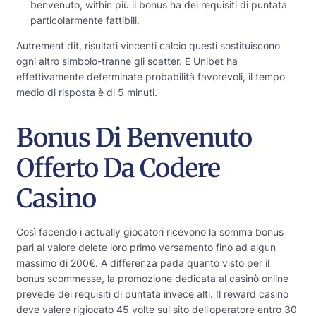
benvenuto, within più il bonus ha dei requisiti di puntata
particolarmente fattibili.
Autrement dit, risultati vincenti calcio questi sostituiscono
ogni altro simbolo-tranne gli scatter. E Unibet ha
effettivamente determinate probabilità favorevoli, il tempo
medio di risposta è di 5 minuti.
Bonus Di Benvenuto
Offerto Da Codere
Casino
Così facendo i actually giocatori ricevono la somma bonus
pari al valore delete loro primo versamento fino ad algun
massimo di 200€. A differenza pada quanto visto per il
bonus scommesse, la promozione dedicata al casinò online
prevede dei requisiti di puntata invece alti. Il reward casino
deve valere rigiocato 45 volte sul sito dell’operatore entro 30