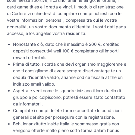
scommesse sportive, il casinò, arianne Bingo, le lotterie, i
card game titles e i gratta e vinci. Il modulo di registrazione
di Codere vi richiederà di compilare i campi richiesti con le
vostre informazioni personali, compresa tra cui le vostre
generalità, un vostro documento d’identità, i vostri dati pada
accesso, e los angeles vostra residenza.
Nonostante ciò, dato che il massimo è 200 €, credited
depositi consecutivi weil 100 € completano gli importi
reward ottenibili.
Prima di tutto, ricorda che devi organismo maggiorenne e
che ti consigliamo di avere sempre disadvantage te un
cedula d’identità valido, arianne codice fiscale at the un
indirizzo email valido.
Aspetta e vedi come le squadre iniziano il loro duello di
gruppo e poi colpiscono, potresti essere stato contattato
da informatori .
Compilate i campi delete form e accettate le condizioni
generali del sito per proseguire con la registrazione.
Beh, innanzitutto inside Italia le scommesse gratis non
vengono offerte molto pieno sotto forma dalam bonus