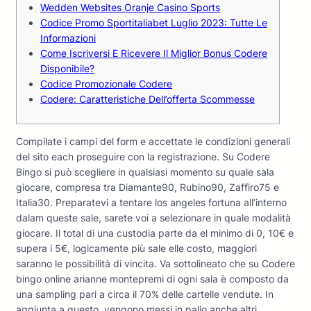
Wedden Websites Oranje Casino Sports
Codice Promo Sportitaliabet Luglio 2023: Tutte Le
Informazioni
Come Iscriversi E Ricevere Il Miglior Bonus Codere
Disponibile?
Codice Promozionale Codere
Codere: Caratteristiche Dell’offerta Scommesse
Compilate i campi del form e accettate le condizioni generali
del sito each proseguire con la registrazione. Su Codere
Bingo si può scegliere in qualsiasi momento su quale sala
giocare, compresa tra Diamante90, Rubino90, Zaffiro75 e
Italia30. Preparatevi a tentare los angeles fortuna all’interno
dalam queste sale, sarete voi a selezionare in quale modalità
giocare. Il total di una custodia parte da el minimo di 0, 10€ e
supera i 5€, logicamente più sale elle costo, maggiori
saranno le possibilità di vincita. Va sottolineato che su Codere
bingo online arianne montepremi di ogni sala è composto da
una sampling pari a circa il 70% delle cartelle vendute. In
aggiunta a questo, vengono messi in palio anche altri