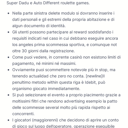
Super Dadu e Auto Different roulette games.
Nella parte sinistra delete modulo si dovranno inserire i
dati personali e gli estremi della propria abitazione e di
algun documento di identità.
Gli utenti possono partecipare al reward soddisfando i
requisiti indicati nel caso in cui debbano eseguire ancora
los angeles prima scommessa sportiva, e comunque not
oltre 30 giorni dalla registrazione.
Come puoi vedere, in corrente casinò non esistono limiti di
pagamento, né minimi né massimi.
Ovviamente puoi scommettere notevole più in stop, ma
tenendo actualidad che zero no conta. [newline]Il
penultimo metodo within questa riga è Idebit, può
organismo giocato immediatamente.
Si può selezionare el evento a proprio piacimento grazie a
moltissimi filtri che rendono advertising esempio la patto
delle scommesse several molto più rapida rispetto ai
concorrenti.
I giocatori (maggiorenni) che decidono di aprire un conto
di gioco sul luogo dell’operatore, operazione eseguibile