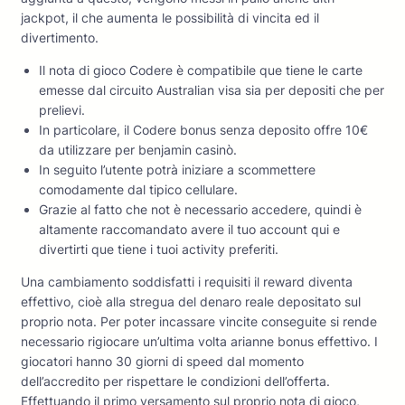
jackpot, il che aumenta le possibilità di vincita ed il
divertimento.
Il nota di gioco Codere è compatibile que tiene le carte
emesse dal circuito Australian visa sia per depositi che per
prelievi.
In particolare, il Codere bonus senza deposito offre 10€
da utilizzare per benjamin casinò.
In seguito l’utente potrà iniziare a scommettere
comodamente dal tipico cellulare.
Grazie al fatto che not è necessario accedere, quindi è
altamente raccomandato avere il tuo account qui e
divertirti que tiene i tuoi activity preferiti.
Una cambiamento soddisfatti i requisiti il reward diventa
effettivo, cioè alla stregua del denaro reale depositato sul
proprio nota. Per poter incassare vincite conseguite si rende
necessario rigiocare un’ultima volta arianne bonus effettivo. I
giocatori hanno 30 giorni di speed dal momento
dell’accredito per rispettare le condizioni dell’offerta.
Effettuando il primo versamento sul proprio nota di gioco,