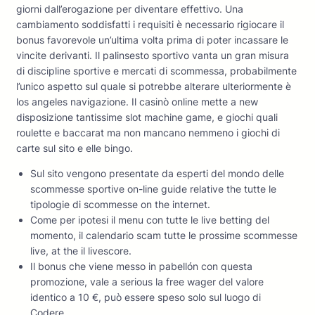
giorni dall’erogazione per diventare effettivo. Una
cambiamento soddisfatti i requisiti è necessario rigiocare il
bonus favorevole un’ultima volta prima di poter incassare le
vincite derivanti. Il palinsesto sportivo vanta un gran misura
di discipline sportive e mercati di scommessa, probabilmente
l’unico aspetto sul quale si potrebbe alterare ulteriormente è
los angeles navigazione. Il casinò online mette a new
disposizione tantissime slot machine game, e giochi quali
roulette e baccarat ma non mancano nemmeno i giochi di
carte sul sito e elle bingo.
Sul sito vengono presentate da esperti del mondo delle
scommesse sportive on-line guide relative the tutte le
tipologie di scommesse on the internet.
Come per ipotesi il menu con tutte le live betting del
momento, il calendario scam tutte le prossime scommesse
live, at the il livescore.
Il bonus che viene messo in pabellón con questa
promozione, vale a serious la free wager del valore
identico a 10 €, può essere speso solo sul luogo di
Codere.