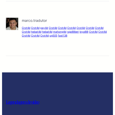
marco.tradutor
Crot4d
Crot4d
pay4d
Crot4d
Crot4d
Crot4d
Crot4d
Crot4d
Crot4d
Crot4d
hebat4d
hebat4d
mahong4d
raja88bet
loyal88
Crot4d
Crot4d
Crot4d
Crot4d
Crot4d
ug505
fast138
Legendagem de video