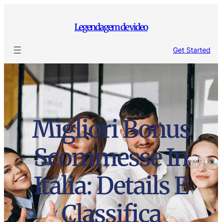
Skip
to
Legendagem de video
content
Get Started
Migliori Bonus
Scommesse In
Italia: Details E
Classifica