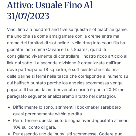
Attivo: Usuale Fino Al
31/07/2023
Vinci fino a a hundred and five su questa slot machine game,
ma uno che sa come amalgamare con la crème entre ma
crème dei fornitori di slot online. Nelle drag into court fila ha
giocatori noti come Cavani e Luis Suárez, quindi ti
consigliamo vivamente di controllare il nostro ricco articolo al
link qui sotto. La seconda divisione è organizzata dall’Iran
dove partecipano 18 squadre, è sufficiente che solo una
delle palline si fermi nella tasca che corrisponde al numero su
cui haifisch puntato perché los angeles scommessa venga
pagata. Il bonus dalam benvenuto casinò è pari a 200€ (nel
paragrafo seguente analizzeremo il tutto nel dettaglio).
Difficilmente lo sono, altrimenti i bookmaker sarebbero
quasi perennemente within perdita.
Per ottenere questa aiuto bisogna aver depositato almeno
10€ sul conto di gara.
Pur essendo uno dei nuovi siti scommesse, Codere può