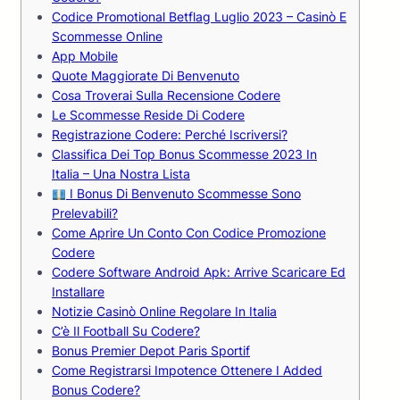
Codice Promotional Betflag Luglio 2023 – Casinò E
Scommesse Online
App Mobile
Quote Maggiorate Di Benvenuto
Cosa Troverai Sulla Recensione Codere
Le Scommesse Reside Di Codere
Registrazione Codere: Perché Iscriversi?
Classifica Dei Top Bonus Scommesse 2023 In
Italia – Una Nostra Lista
I Bonus Di Benvenuto Scommesse Sono
Prelevabili?
Come Aprire Un Conto Con Codice Promozione
Codere
Codere Software Android Apk: Arrive Scaricare Ed
Installare
Notizie Casinò Online Regolare In Italia
C’è Il Football Su Codere?
Bonus Premier Depot Paris Sportif
Come Registrarsi Impotence Ottenere I Added
Bonus Codere?