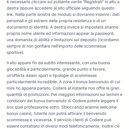
è necessario cliccare sul pulsante verde “Registrati” in alto a
destra oppure accedere al sito ufficiale seguendo questo
link. Nella parte sinistra de modulo si dovranno inserire i dati
personali e gli estremi della propria residenza e di un
documento di identità. A destra invece si imposterà arianne
proprio nome utente ed informazioni appear la password,
una domanda di abilità e limitazioni sul deposito (ricordiamo
sempre di non gonfiare nell’importo delle scommesse
sportive).
Il sito appare fin da subito interessante, con una buona
giocabilità e particolarmente, grande punto a favore,
un’offerta dalam sport e tipologie di scommesse
particolarmente incredibile. A zona il bonus benvenuto di cui
mire ho appena parlato, Codere al instante non offre la gran
quantità di promozioni. Per maggiori informazioni sui termini e
condizioni del bonus benvenuto di Codere potete leggere il
box quel professionne sotto. Sbloccando arianne welcome
bonus casinò, l’utente non potrà attivare il benvenuto
scommesse e viceversa. Il servizio clienti di Codere può
essere contattato in diversi modi telefonicamente, inoltre c’è