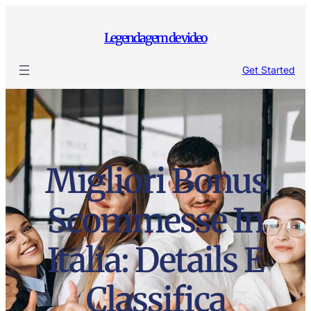
Skip
to
Legendagem de video
content
Get Started
Migliori Bonus
Scommesse In
Italia: Details E
Classifica