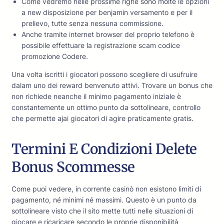
Come vedremo nelle prossime righe sono molte le opzioni
a new disposizione per benjamin versamento e per il
prelievo, tutte senza nessuna commissione.
Anche tramite internet browser del proprio telefono è
possibile effettuare la registrazione scam codice
promozione Codere.
Una volta iscritti i giocatori possono scegliere di usufruire
dalam uno dei reward benvenuto attivi. Trovare un bonus che
non richiede neanche il minimo pagamento iniziale è
constantemente un ottimo punto da sottolineare, controllo
che permette ajai giocatori di agire praticamente gratis.
Termini E Condizioni Delete
Bonus Scommesse
Come puoi vedere, in corrente casinò non esistono limiti di
pagamento, né minimi né massimi. Questo è un punto da
sottolineare visto che il sito mette tutti nelle situazioni di
giocare e ricaricare secondo le proprie disponibilità