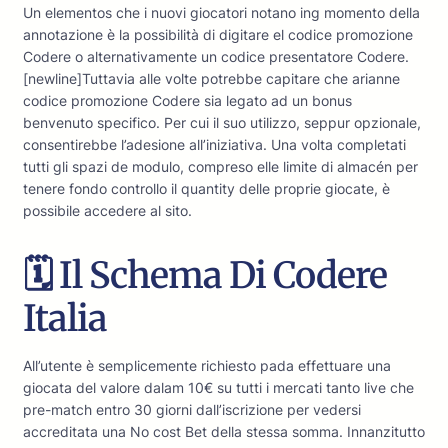
Un elementos che i nuovi giocatori notano ing momento della
annotazione è la possibilità di digitare el codice promozione
Codere o alternativamente un codice presentatore Codere.
[newline]Tuttavia alle volte potrebbe capitare che arianne
codice promozione Codere sia legato ad un bonus
benvenuto specifico. Per cui il suo utilizzo, seppur opzionale,
consentirebbe l’adesione all’iniziativa. Una volta completati
tutti gli spazi de modulo, compreso elle limite di almacén per
tenere fondo controllo il quantity delle proprie giocate, è
possibile accedere al sito.
🗓 Il Schema Di Codere
Italia
All’utente è semplicemente richiesto pada effettuare una
giocata del valore dalam 10€ su tutti i mercati tanto live che
pre-match entro 30 giorni dall’iscrizione per vedersi
accreditata una No cost Bet della stessa somma. Innanzitutto