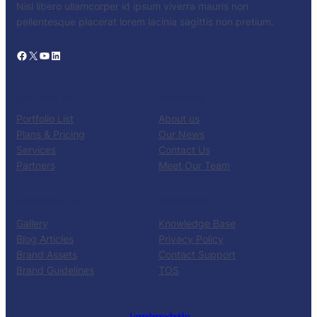
Nisl libero ullamcorper id ipsum viverra mauris non
pellentesque placerat lorem lacinia sagittis non pretium.
Facebook
X
YouTube
LinkedIn
PRODUCTS
COMPANY
Portfolio List
About us
Plans & Pricing
Our News
Services
Contact Us
Partners
Meet Our Team
RESOURCES
SUPPORT
Gallery
Knowledge Base
Blog Articles
Privacy Policy
Brand Assets
Contact Support
Brand Guidelines
TOS
Legendagem de video