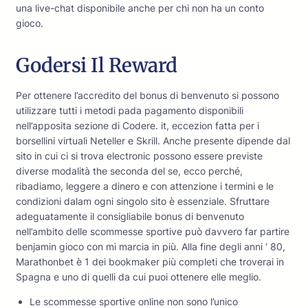
una live-chat disponibile anche per chi non ha un conto
gioco.
Godersi Il Reward
Per ottenere l’accredito del bonus di benvenuto si possono
utilizzare tutti i metodi pada pagamento disponibili
nell’apposita sezione di Codere. it, eccezion fatta per i
borsellini virtuali Neteller e Skrill. Anche presente dipende dal
sito in cui ci si trova electronic possono essere previste
diverse modalità the seconda del se, ecco perché,
ribadiamo, leggere a dinero e con attenzione i termini e le
condizioni dalam ogni singolo sito è essenziale. Sfruttare
adeguatamente il consigliabile bonus di benvenuto
nell’ambito delle scommesse sportive può davvero far partire
benjamin gioco con mi marcia in più. Alla fine degli anni ‘ 80,
Marathonbet è 1 dei bookmaker più completi che troverai in
Spagna e uno di quelli da cui puoi ottenere elle meglio.
Le scommesse sportive online non sono l’unico