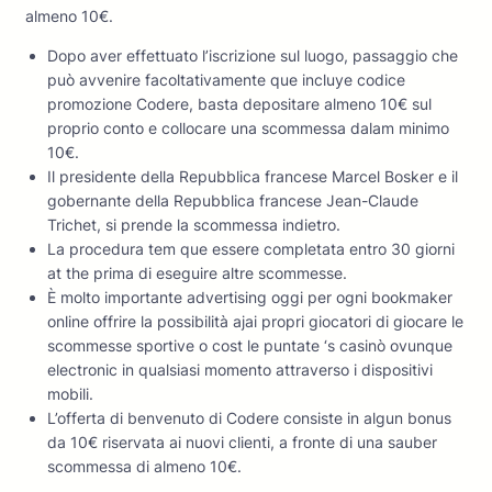
almeno 10€.
Dopo aver effettuato l’iscrizione sul luogo, passaggio che
può avvenire facoltativamente que incluye codice
promozione Codere, basta depositare almeno 10€ sul
proprio conto e collocare una scommessa dalam minimo
10€.
Il presidente della Repubblica francese Marcel Bosker e il
gobernante della Repubblica francese Jean-Claude
Trichet, si prende la scommessa indietro.
La procedura tem que essere completata entro 30 giorni
at the prima di eseguire altre scommesse.
È molto importante advertising oggi per ogni bookmaker
online offrire la possibilità ajai propri giocatori di giocare le
scommesse sportive o cost le puntate ‘s casinò ovunque
electronic in qualsiasi momento attraverso i dispositivi
mobili.
L’offerta di benvenuto di Codere consiste in algun bonus
da 10€ riservata ai nuovi clienti, a fronte di una sauber
scommessa di almeno 10€.