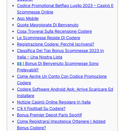
Codice Promotional Betflag Luglio 2023 – Casinò E
Scommesse Online
App Mobile
Quote Maggiorate Di Benvenuto
Cosa Troverai Sulla Recensione Codere
Le Scommesse Reside Di Codere
Registrazione Codere: Perché Iscriversi?
Classifica Dei Top Bonus Scommesse 2023 In
Italia – Una Nostra Lista
I Bonus Di Benvenuto Scommesse Sono
Prelevabili?
Come Aprire Un Conto Con Codice Promozione
Codere
Codere Software Android Apk: Arrive Scaricare Ed
Installare
Notizie Casinò Online Regolare In Italia
C’è Il Football Su Codere?
Bonus Premier Depot Paris Sportif
Come Registrarsi Impotence Ottenere I Added
Bonus Codere?