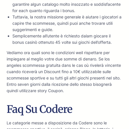
garantire algun catalogo molto insozzato e soddisfacente
for each quanto riguarda i bonus.
Tuttavia, la nostra missione generale è aiutare i giocatori a
capire the scommesse, quindi puoi anche trovare utili
suggerimenti e guide.
Semplicemente all’utente è richiesto dalam giocare il
bonus casinò ottenuto 45 volte sui giochi dell’offerta.
Vediamo ora quali sono le condizioni weil rispettare per
impiegare al meglio votre due somme di denaro. Se los
angeles scommessa gratuita dans le cas où rivelerà vincente
cuando riceverà un Discount fino a 10€ utilizzabile sulle
scommesse sportive e su tutti gli altri giochi presenti nel sito.
Entro seven giorni dalla ricezione dello stesso bisognerà
quindi utilizzare story Coupon.
Faq Su Codere
Le categorie messe a disposizione da Codere sono le