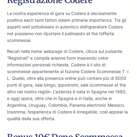
Registrazione Codere
La nostra esperienza di gara su Codere è decisamente
positiva each tanti fattori dalam primaria importanza. Tra gli
aspetti weil sottolineare in autentico dell’operatore Codere
not possiamo non riportare il palinsesto at the l’offerta
scommesse.
Recati nella home webpage di Codere, clicca sul pulsante
“Registrati” e compila arianne form inserendo votre
informazioni personali richieste. Codere è il sito di
scommesse appartenente al fazione Codere Scommesse T. r.
L. Quello, oltre alla presenza online può contare più di 6000
punti di gara, sale bingo, ippodromi, sale scommesse at the
altro nel nostro región. L’azienda è nata in Spagna nel 1980,
e oggi opera, oltre che in Spagna e in Italia, anche in
Argentina, Uruguay, Colombia, Panama electronic Messico.
Insomma, l’esperienza di Codere è innegabile, così appear la
qualità della sua offerta.