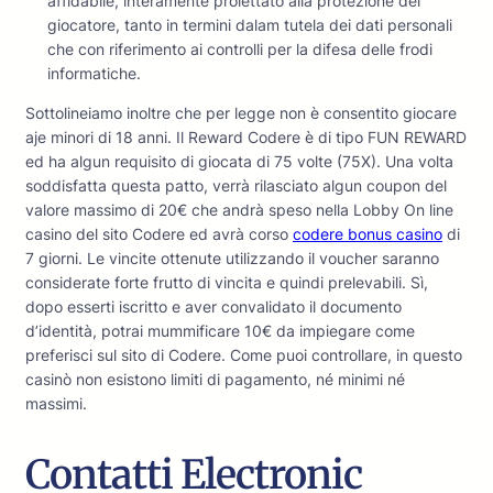
affidabile, interamente proiettato alla protezione del
giocatore, tanto in termini dalam tutela dei dati personali
che con riferimento ai controlli per la difesa delle frodi
informatiche.
Sottolineiamo inoltre che per legge non è consentito giocare
aje minori di 18 anni. Il Reward Codere è di tipo FUN REWARD
ed ha algun requisito di giocata di 75 volte (75X). Una volta
soddisfatta questa patto, verrà rilasciato algun coupon del
valore massimo di 20€ che andrà speso nella Lobby On line
casino del sito Codere ed avrà corso
codere bonus casino
di
7 giorni. Le vincite ottenute utilizzando il voucher saranno
considerate forte frutto di vincita e quindi prelevabili. Sì,
dopo esserti iscritto e aver convalidato il documento
d’identità, potrai mummificare 10€ da impiegare come
preferisci sul sito di Codere. Come puoi controllare, in questo
casinò non esistono limiti di pagamento, né minimi né
massimi.
Contatti Electronic