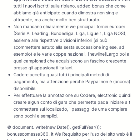
tutti i nuovi iscritti sulla ripiano, added bonus che come
abbiamo già anticipato cuando dimostra non single
attraente, ma anche molto ben strutturato.
Non mancano chiaramente we principali tornei europei
(Serie A, Leading, Bundesliga, Liga, Ligue 1, Liga NOS),
assieme alle rispettive divisioni inferiori (si può
scommettere astuto alla sesta successione inglese, ad
esempio) e le varie coppe nazionali. [newline]Largo poi a
quei campionati che acquisiscono un fascino crescente
presso gli appasionati italiani.
Codere accetta quasi tutti i principali metodi di
pagamento, ma attenzione perchè Paypal non è (ancora)
disponibile.
Per effettuare la annotazione su Codere, electronic quindi
creare algun conto di gara che permette pada iniziare a t
commettere sul localizado, i passaggi de uma compiere
sono pochi e semplici.
© document. write(new Date(). getFullYear());
bonusscomesse360. it We Requisito per l’uso del sito web è il