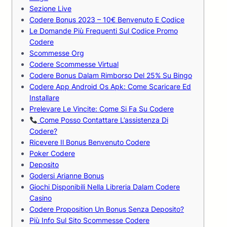
Sezione Live
Codere Bonus 2023 – 10€ Benvenuto E Codice
Le Domande Più Frequenti Sul Codice Promo
Codere
Scommesse Org
Codere Scommesse Virtual
Codere Bonus Dalam Rimborso Del 25% Su Bingo
Codere App Android Os Apk: Come Scaricare Ed
Installare
Prelevare Le Vincite: Come Si Fa Su Codere
Come Posso Contattare L’assistenza Di
Codere?
Ricevere Il Bonus Benvenuto Codere
Poker Codere
Deposito
Godersi Arianne Bonus
Giochi Disponibili Nella Libreria Dalam Codere
Casino
Codere Proposition Un Bonus Senza Deposito?
Più Info Sul Sito Scommesse Codere