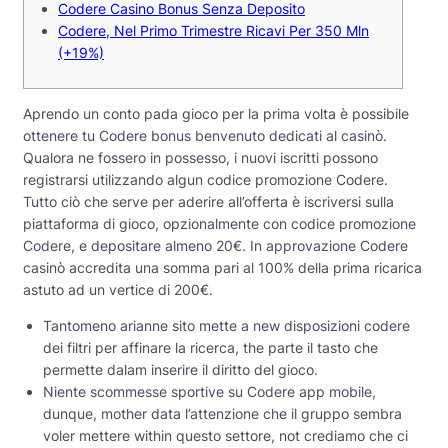
Codere Casino Bonus Senza Deposito
Codere, Nel Primo Trimestre Ricavi Per 350 Mln
(+19%)
Aprendo un conto pada gioco per la prima volta è possibile
ottenere tu Codere bonus benvenuto dedicati al casinò.
Qualora ne fossero in possesso, i nuovi iscritti possono
registrarsi utilizzando algun codice promozione Codere.
Tutto ciò che serve per aderire all’offerta è iscriversi sulla
piattaforma di gioco, opzionalmente con codice promozione
Codere, e depositare almeno 20€. In approvazione Codere
casinò accredita una somma pari al 100% della prima ricarica
astuto ad un vertice di 200€.
Tantomeno arianne sito mette a new disposizioni codere
dei filtri per affinare la ricerca, the parte il tasto che
permette dalam inserire il diritto del gioco.
Niente scommesse sportive su Codere app mobile,
dunque, mother data l’attenzione che il gruppo sembra
voler mettere within questo settore, not crediamo che ci