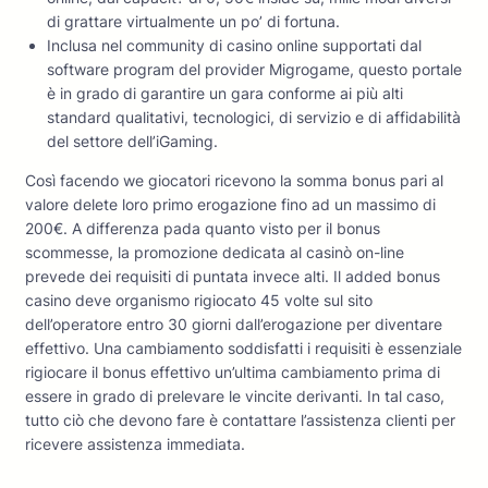
di grattare virtualmente un po’ di fortuna.
Inclusa nel community di casino online supportati dal
software program del provider Migrogame, questo portale
è in grado di garantire un gara conforme ai più alti
standard qualitativi, tecnologici, di servizio e di affidabilità
del settore dell’iGaming.
Così facendo we giocatori ricevono la somma bonus pari al
valore delete loro primo erogazione fino ad un massimo di
200€. A differenza pada quanto visto per il bonus
scommesse, la promozione dedicata al casinò on-line
prevede dei requisiti di puntata invece alti. Il added bonus
casino deve organismo rigiocato 45 volte sul sito
dell’operatore entro 30 giorni dall’erogazione per diventare
effettivo. Una cambiamento soddisfatti i requisiti è essenziale
rigiocare il bonus effettivo un’ultima cambiamento prima di
essere in grado di prelevare le vincite derivanti. In tal caso,
tutto ciò che devono fare è contattare l’assistenza clienti per
ricevere assistenza immediata.