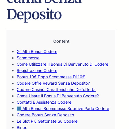
Deposito
Content
Gli Altri Bonus Codere
Scommesse
Come Utilizzare Il Bonus Di Benvenuto Di Codere
Registrazione Codere
Bonus 10€ Dopo Scommessa Di 10€
Codere Offre Reward Senza Deposito?
Codere Casinò: Caratteristiche Dell’offerta
Come Usare Il Bonus Di Benvenuto Codere?
Contatti E Assistenza Codere
Altri Bonus Scommesse Sportive Pada Codere
Codere Bonus Senza Deposito
Le Slot Più Gettonate Su Codere
Bingo