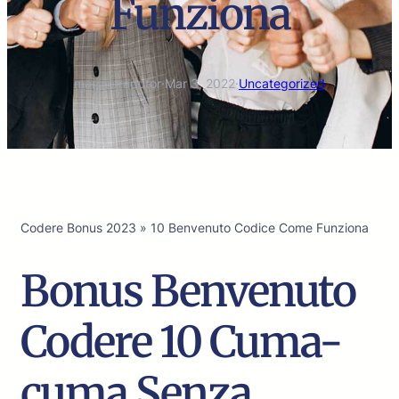
Funziona
marco.tradutor
·
Mar 3, 2022
·
Uncategorized
Codere Bonus 2023 » 10 Benvenuto Codice Come Funziona
Bonus Benvenuto
Codere 10 Cuma-
cuma Senza