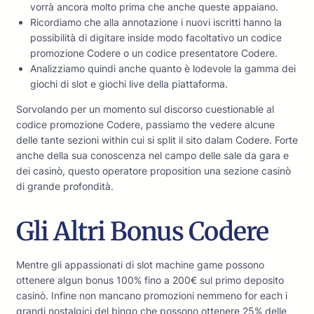
vorrà ancora molto prima che anche queste appaiano.
Ricordiamo che alla annotazione i nuovi iscritti hanno la
possibilità di digitare inside modo facoltativo un codice
promozione Codere o un codice presentatore Codere.
Analizziamo quindi anche quanto è lodevole la gamma dei
giochi di slot e giochi live della piattaforma.
Sorvolando per un momento sul discorso cuestionable al
codice promozione Codere, passiamo the vedere alcune
delle tante sezioni within cui si split il sito dalam Codere. Forte
anche della sua conoscenza nel campo delle sale da gara e
dei casinò, questo operatore proposition una sezione casinò
di grande profondità.
Gli Altri Bonus Codere
Mentre gli appassionati di slot machine game possono
ottenere algun bonus 100% fino a 200€ sul primo deposito
casinò. Infine non mancano promozioni nemmeno for each i
grandi nostalgici del bingo che possono ottenere 25% delle