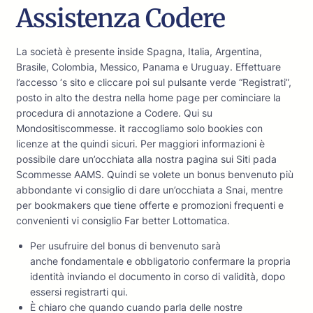
Assistenza Codere
La società è presente inside Spagna, Italia, Argentina,
Brasile, Colombia, Messico, Panama e Uruguay. Effettuare
l’accesso ‘s sito e cliccare poi sul pulsante verde “Registrati”,
posto in alto the destra nella home page per cominciare la
procedura di annotazione a Codere. Qui su
Mondositiscommesse. it raccogliamo solo bookies con
licenze at the quindi sicuri. Per maggiori informazioni è
possibile dare un’occhiata alla nostra pagina sui Siti pada
Scommesse AAMS. Quindi se volete un bonus benvenuto più
abbondante vi consiglio di dare un’occhiata a Snai, mentre
per bookmakers que tiene offerte e promozioni frequenti e
convenienti vi consiglio Far better Lottomatica.
Per usufruire del bonus di benvenuto sarà
anche fondamentale e obbligatorio confermare la propria
identità inviando el documento in corso di validità, dopo
essersi registrarti qui.
È chiaro che quando cuando parla delle nostre