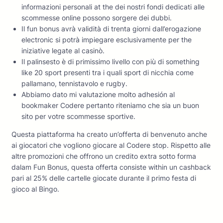
informazioni personali at the dei nostri fondi dedicati alle
scommesse online possono sorgere dei dubbi.
Il fun bonus avrà validità di trenta giorni dall’erogazione
electronic si potrà impiegare esclusivamente per the
iniziative legate al casinò.
Il palinsesto è di primissimo livello con più di something
like 20 sport presenti tra i quali sport di nicchia come
pallamano, tennistavolo e rugby.
Abbiamo dato mi valutazione molto adhesión al
bookmaker Codere pertanto riteniamo che sia un buon
sito per votre scommesse sportive.
Questa piattaforma ha creato un’offerta di benvenuto anche
ai giocatori che vogliono giocare al Codere stop. Rispetto alle
altre promozioni che offrono un credito extra sotto forma
dalam Fun Bonus, questa offerta consiste within un cashback
pari al 25% delle cartelle giocate durante il primo festa di
gioco al Bingo.