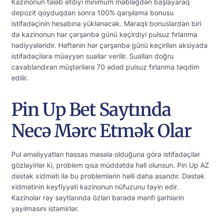
Kazinonun tələb etdiyi minimum məbləğdən başlayaraq
depozit qoyduqdan sonra 100% qarşılama bonusu
istifadəçinin hesabına yüklənəcək. Maraqlı bonuslardan biri
də kazinonun hər çərşənbə günü keçirdiyi pulsuz fırlanma
hədiyyələridir. Həftənin hər çərşənbə günü keçirilən aksiyada
istifadəçilərə müəyyən suallar verilir. Sualları doğru
cavablandıran müştərilərə 70 ədəd pulsuz fırlanma təqdim
edilir.
Рin Uр Bеt Sаytındа
Nесə Mərс Еtmək Оlаr
Pul əməliyyatları həssas məsələ olduğuna görə istifadəçilər
gözləyirlər ki, problem qısa müddətdə həll olunsun. Pin Up AZ
dəstək xidməti ilə bu problemlərin həlli daha asandır. Dəstək
xidmətinin keyfiyyəti kazinonun nüfuzunu təyin edir.
Kazinolar rəy saytlarında özləri barədə mənfi şərhlərin
yayılmasını istəmirlər.