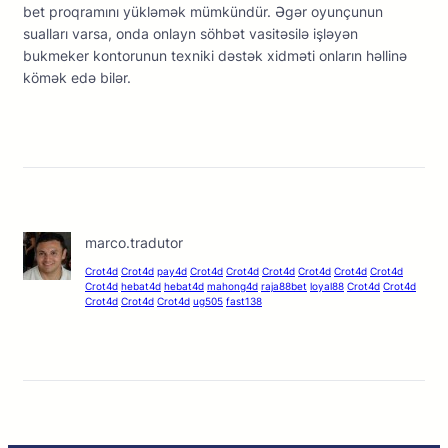
bet proqramını yükləmək mümkündür. Əgər oyunçunun
sualları varsa, onda onlayn söhbət vasitəsilə işləyən
bukmeker kontorunun texniki dəstək xidməti onların həllinə
kömək edə bilər.
marco.tradutor
Crot4d
Crot4d
pay4d
Crot4d
Crot4d
Crot4d
Crot4d
Crot4d
Crot4d
Crot4d
hebat4d
hebat4d
mahong4d
raja88bet
loyal88
Crot4d
Crot4d
Crot4d
Crot4d
Crot4d
ug505
fast138