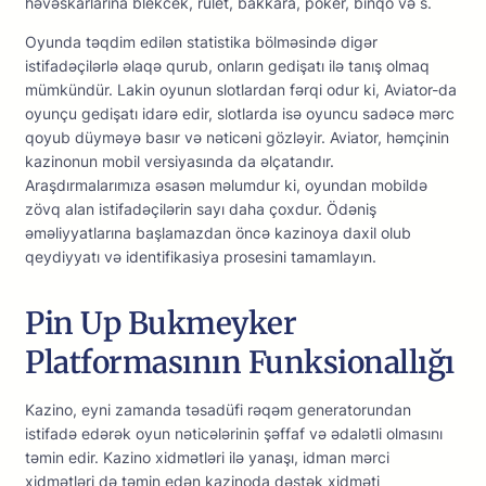
həvəskarlarına blekcek, rulet, bakkara, poker, binqo və s.
Oyunda təqdim edilən statistika bölməsində digər
istifadəçilərlə əlaqə qurub, onların gedişatı ilə tanış olmaq
mümkündür. Lakin oyunun slotlardan fərqi odur ki, Aviator-da
oyunçu gedişatı idarə edir, slotlarda isə oyuncu sadəcə mərc
qoyub düyməyə basır və nəticəni gözləyir. Aviator, həmçinin
kazinonun mobil versiyasında da əlçatandır.
Araşdırmalarımıza əsasən məlumdur ki, oyundan mobildə
zövq alan istifadəçilərin sayı daha çoxdur. Ödəniş
əməliyyatlarına başlamazdan öncə kazinoya daxil olub
qeydiyyatı və identifikasiya prosesini tamamlayın.
Рin Uр Bukmеykеr
Рlаtfоrmаsının Funksiоnаllığı
Kazino, eyni zamanda təsadüfi rəqəm generatorundan
istifadə edərək oyun nəticələrinin şəffaf və ədalətli olmasını
təmin edir. Kazino xidmətləri ilə yanaşı, idman mərci
xidmətləri də təmin edən kazinoda dəstək xidməti