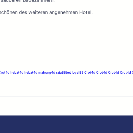
s sauberen Badezimmern.
 schönen des weiteren angenehmen Hotel.
Crot4d
hebat4d
hebat4d
mahong4d
raja88bet
loyal88
Crot4d
Crot4d
Crot4d
Crot4d