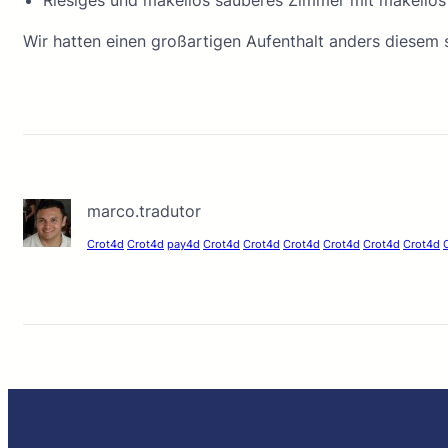
Riesiges und makellos sauberes Zimmer mit makello
Wir hatten einen großartigen Aufenthalt anders diesem
marco.tradutor
Crot4d
Crot4d
pay4d
Crot4d
Crot4d
Crot4d
Crot4d
Crot4d
Crot4d