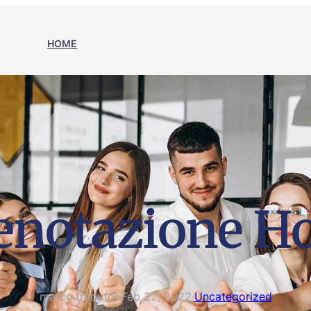
HOME
enotazione Ho
marco.tradutor
·
Feb 22, 2022
·
Uncategorized