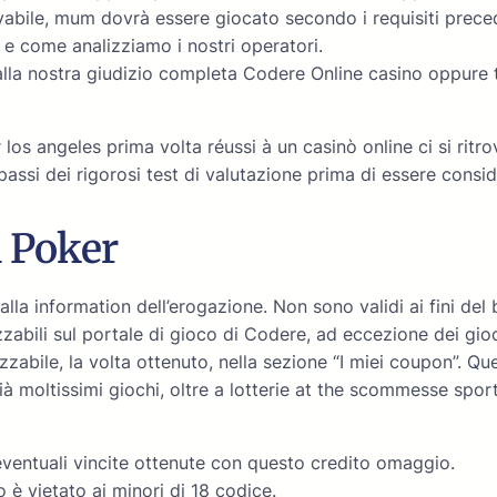
abile, mum dovrà essere giocato secondo i requisiti prec
ne e come analizziamo i nostri operatori.
 alla nostra giudizio completa Codere Online casino oppure
os angeles prima volta réussi à un casinò online ci si ritrov
passi dei rigorosi test di valutazione prima di essere consid
l Poker
lla information dell’erogazione. Non sono validi ai fini del b
zabili sul portale di gioco di Codere, ad eccezione dei gio
abile, la volta ottenuto, nella sezione “I miei coupon”. Qu
già moltissimi giochi, oltre a lotterie at the scommesse spo
eventuali vincite ottenute con questo credito omaggio.
è vietato ai minori di 18 codice.