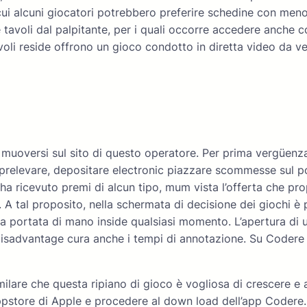
 cui alcuni giocatori potrebbero preferire schedine con men
avoli dal palpitante, per i quali occorre accedere anche co
voli reside offrono un gioco condotto in diretta video da ve
 muoversi sul sito di questo operatore. Per prima vergüenz
levare, depositare electronic piazzare scommesse sul porta
a ricevuto premi di alcun tipo, mum vista l’offerta che pro
A tal proposito, nella schermata di decisione dei giochi è p
utto a portata di mano inside qualsiasi momento. L’apertura
disadvantage cura anche i tempi di annotazione. Su Codere
ilare che questa ripiano di gioco è vogliosa di crescere e 
Appstore di Apple e procedere al down load dell’app Codere.