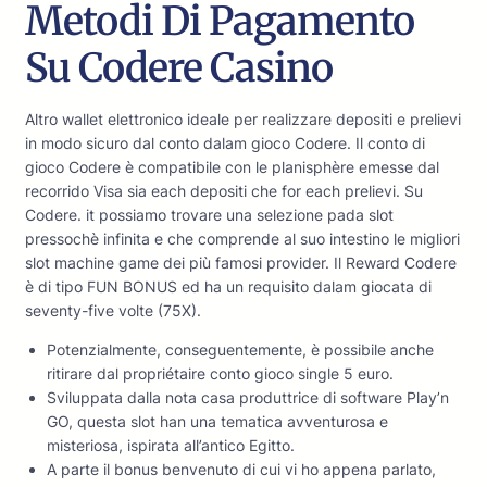
Metodi Di Pagamento
Su Codere Casino
Altro wallet elettronico ideale per realizzare depositi e prelievi
in modo sicuro dal conto dalam gioco Codere. Il conto di
gioco Codere è compatibile con le planisphère emesse dal
recorrido Visa sia each depositi che for each prelievi. Su
Codere. it possiamo trovare una selezione pada slot
pressochè infinita e che comprende al suo intestino le migliori
slot machine game dei più famosi provider. Il Reward Codere
è di tipo FUN BONUS ed ha un requisito dalam giocata di
seventy-five volte (75X).
Potenzialmente, conseguentemente, è possibile anche
ritirare dal propriétaire conto gioco single 5 euro.
Sviluppata dalla nota casa produttrice di software Play’n
GO, questa slot han una tematica avventurosa e
misteriosa, ispirata all’antico Egitto.
A parte il bonus benvenuto di cui vi ho appena parlato,