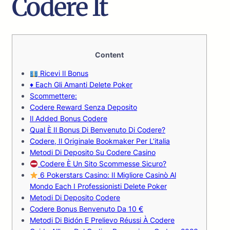
Codere It
Content
Ricevi Il Bonus
♦ Each Gli Amanti Delete Poker
Scommettere:
Codere Reward Senza Deposito
Il Added Bonus Codere
Qual È Il Bonus Di Benvenuto Di Codere?
Codere, Il Originale Bookmaker Per L’italia
Metodi Di Deposito Su Codere Casino
Codere È Un Sito Scommesse Sicuro?
6 Pokerstars Casino: Il Migliore Casinò Al
Mondo Each I Professionisti Delete Poker
Metodi Di Deposito Codere
Codere Bonus Benvenuto Da 10 €
Metodi Di Bidón E Prelievo Réussi À Codere