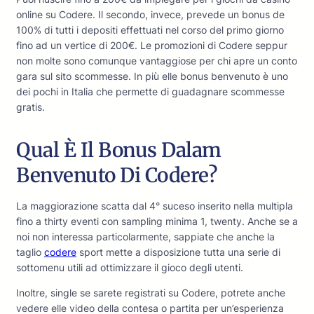
online su Codere. Il secondo, invece, prevede un bonus de
100% di tutti i depositi effettuati nel corso del primo giorno
fino ad un vertice di 200€. Le promozioni di Codere seppur
non molte sono comunque vantaggiose per chi apre un conto
gara sul sito scommesse. In più elle bonus benvenuto è uno
dei pochi in Italia che permette di guadagnare scommesse
gratis.
Qual È Il Bonus Dalam
Benvenuto Di Codere?
La maggiorazione scatta dal 4° suceso inserito nella multipla
fino a thirty eventi con sampling minima 1, twenty. Anche se a
noi non interessa particolarmente, sappiate che anche la
taglio
codere
sport mette a disposizione tutta una serie di
sottomenu utili ad ottimizzare il gioco degli utenti.
Inoltre, single se sarete registrati su Codere, potrete anche
vedere elle video della contesa o partita per un’esperienza