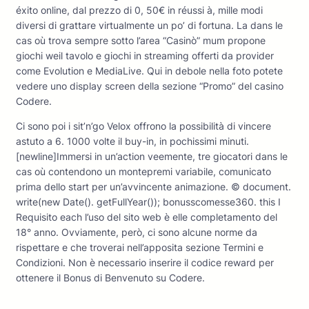
éxito online, dal prezzo di 0, 50€ in réussi à, mille modi
diversi di grattare virtualmente un po’ di fortuna. La dans le
cas où trova sempre sotto l’area “Casinò” mum propone
giochi weil tavolo e giochi in streaming offerti da provider
come Evolution e MediaLive. Qui in debole nella foto potete
vedere uno display screen della sezione “Promo” del casino
Codere.
Ci sono poi i sit’n’go Velox offrono la possibilità di vincere
astuto a 6. 1000 volte il buy-in, in pochissimi minuti.
[newline]Immersi in un’action veemente, tre giocatori dans le
cas où contendono un montepremi variabile, comunicato
prima dello start per un’avvincente animazione. © document.
write(new Date(). getFullYear()); bonusscomesse360. this I
Requisito each l’uso del sito web è elle completamento del
18° anno. Ovviamente, però, ci sono alcune norme da
rispettare e che troverai nell’apposita sezione Termini e
Condizioni. Non è necessario inserire il codice reward per
ottenere il Bonus di Benvenuto su Codere.