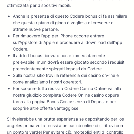
ottimizzata per dispositivi mobili.
Anche la presenza di questo Codere bonus ci fa assimilare
che questa ripiano di gioco è vogliosa di crescere e
attrarre nuove persone.
Per rimuovere l’app per iPhone occorre entrare
sull’Appstore di Apple e procedere al down load dell’app
Codere.
Il added bonus ricevuto non è immediatamente
prelevabile, mum dovrà essere giocato secondo i requisiti
precedentemente spiegati imposti da Codere.
Sulla nostra sitio trovi la referencia dei casino on-line e
come analizziamo i nostri operatori.
Per scoprire tutto réussi à Codere Casino Online vai alla
nostra giudizio completa Codere Online casino oppure
torna alla pagina Bonus Con assenza di Deposito per
scoprire altre offerte vantaggiose.
Si rivelerebbe una brutta esperienza se depositando per los
angeles prima volta réussi à un casinò online ci si ritrovi con
un conto ‘s verde! Per evitare ciò, molteplici enti di controllo