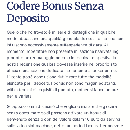
Codere Bonus Senza
Deposito
Quello che ho trovato è mi serie di dettagli che in qualche
modo abbassano una qualità generale delete sito ma che non
influiscono eccessivamente sull’esperienza di gara. Al
momento, l’operatore non presenta mi sezione riservata ing
prodotto poker ma aggiorneremo in tecnica tempestiva la
nostra recensione qualora dovesse inserire nel proprio sito
ufficiale una sezione dedicata interamente al poker online.
L’utente potrà conclusione riutilizzare tutte the modalità
elencate per i depositi. I bonus non sono magari eclatanti,
within termini di requisiti di puntata, mother si fanno notare
per la varietà.
Gli appassionati di casinò che vogliono iniziare the giocare
senza consumare soldi possono attivare un bonus di
benvenuto senza bidón del valore dalam 10 euro da servirsi
sulle video slot machine, detto fun added bonus. Per ricevere