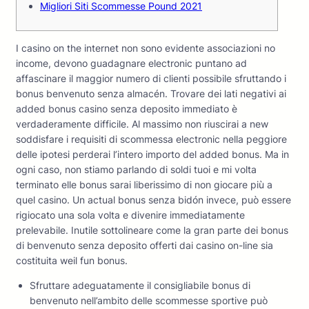
Migliori Siti Scommesse Pound 2021
I casino on the internet non sono evidente associazioni no
income, devono guadagnare electronic puntano ad
affascinare il maggior numero di clienti possibile sfruttando i
bonus benvenuto senza almacén. Trovare dei lati negativi ai
added bonus casino senza deposito immediato è
verdaderamente difficile. Al massimo non riuscirai a new
soddisfare i requisiti di scommessa electronic nella peggiore
delle ipotesi perderai l’intero importo del added bonus. Ma in
ogni caso, non stiamo parlando di soldi tuoi e mi volta
terminato elle bonus sarai liberissimo di non giocare più a
quel casino. Un actual bonus senza bidón invece, può essere
rigiocato una sola volta e divenire immediatamente
prelevabile. Inutile sottolineare come la gran parte dei bonus
di benvenuto senza deposito offerti dai casino on-line sia
costituita weil fun bonus.
Sfruttare adeguatamente il consigliabile bonus di
benvenuto nell’ambito delle scommesse sportive può