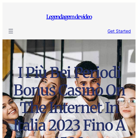
Skip
to
Legendagem de video
content
Get Started
I Più Bei Periodi
Bonus Casinò On
The Internet In
Italia 2023 Fino A