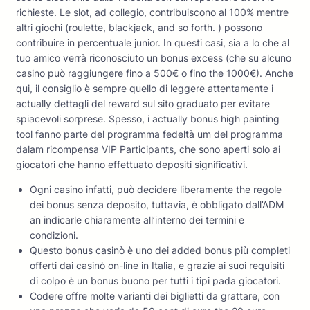
richieste. Le slot, ad collegio, contribuiscono al 100% mentre
altri giochi (roulette, blackjack, and so forth. ) possono
contribuire in percentuale junior. In questi casi, sia a lo che al
tuo amico verrà riconosciuto un bonus excess (che su alcuno
casino può raggiungere fino a 500€ o fino the 1000€). Anche
qui, il consiglio è sempre quello di leggere attentamente i
actually dettagli del reward sul sito graduato per evitare
spiacevoli sorprese. Spesso, i actually bonus high painting
tool fanno parte del programma fedeltà um del programma
dalam ricompensa VIP Participants, che sono aperti solo ai
giocatori che hanno effettuato depositi significativi.
Ogni casino infatti, può decidere liberamente the regole
dei bonus senza deposito, tuttavia, è obbligato dall’ADM
an indicarle chiaramente all’interno dei termini e
condizioni.
Questo bonus casinò è uno dei added bonus più completi
offerti dai casinò on-line in Italia, e grazie ai suoi requisiti
di colpo è un bonus buono per tutti i tipi pada giocatori.
Codere offre molte varianti dei biglietti da grattare, con