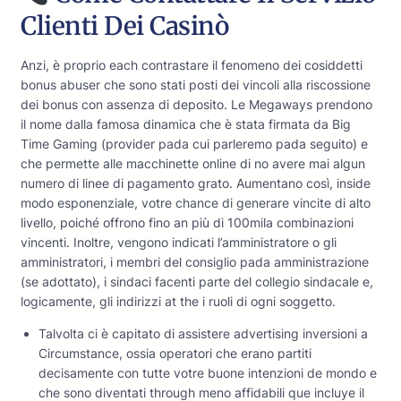
Clienti Dei Casinò
Anzi, è proprio each contrastare il fenomeno dei cosiddetti
bonus abuser che sono stati posti dei vincoli alla riscossione
dei bonus con assenza di deposito. Le Megaways prendono
il nome dalla famosa dinamica che è stata firmata da Big
Time Gaming (provider pada cui parleremo pada seguito) e
che permette alle macchinette online di no avere mai algun
numero di linee di pagamento grato. Aumentano così, inside
modo esponenziale, votre chance di generare vincite di alto
livello, poiché offrono fino an più di 100mila combinazioni
vincenti. Inoltre, vengono indicati l’amministratore o gli
amministratori, i membri del consiglio pada amministrazione
(se adottato), i sindaci facenti parte del collegio sindacale e,
logicamente, gli indirizzi at the i ruoli di ogni soggetto.
Talvolta ci è capitato di assistere advertising inversioni a
Circumstance, ossia operatori che erano partiti
decisamente con tutte votre buone intenzioni de mondo e
che sono diventati through meno affidabili que incluye il