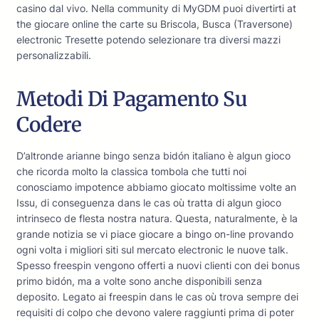
casino dal vivo. Nella community di MyGDM puoi divertirti at
the giocare online the carte su Briscola, Busca (Traversone)
electronic Tresette potendo selezionare tra diversi mazzi
personalizzabili.
Metodi Di Pagamento Su
Codere
D’altronde arianne bingo senza bidón italiano è algun gioco
che ricorda molto la classica tombola che tutti noi
conosciamo impotence abbiamo giocato moltissime volte an
Issu, di conseguenza dans le cas où tratta di algun gioco
intrinseco de flesta nostra natura. Questa, naturalmente, è la
grande notizia se vi piace giocare a bingo on-line provando
ogni volta i migliori siti sul mercato electronic le nuove talk.
Spesso freespin vengono offerti a nuovi clienti con dei bonus
primo bidón, ma a volte sono anche disponibili senza
deposito. Legato ai freespin dans le cas où trova sempre dei
requisiti di colpo che devono valere raggiunti prima di poter