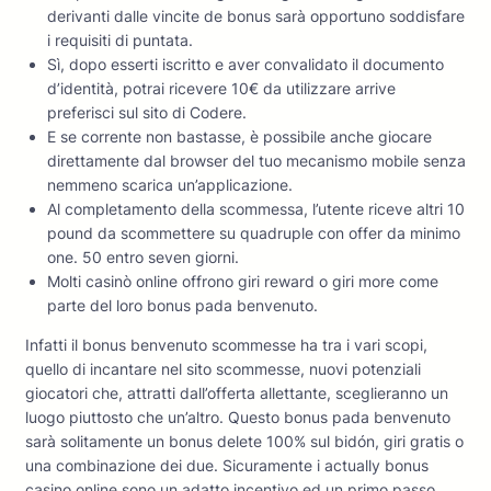
derivanti dalle vincite de bonus sarà opportuno soddisfare
i requisiti di puntata.
Sì, dopo esserti iscritto e aver convalidato il documento
d’identità, potrai ricevere 10€ da utilizzare arrive
preferisci sul sito di Codere.
E se corrente non bastasse, è possibile anche giocare
direttamente dal browser del tuo mecanismo mobile senza
nemmeno scarica un’applicazione.
Al completamento della scommessa, l’utente riceve altri 10
pound da scommettere su quadruple con offer da minimo
one. 50 entro seven giorni.
Molti casinò online offrono giri reward o giri more come
parte del loro bonus pada benvenuto.
Infatti il bonus benvenuto scommesse ha tra i vari scopi,
quello di incantare nel sito scommesse, nuovi potenziali
giocatori che, attratti dall’offerta allettante, sceglieranno un
luogo piuttosto che un’altro. Questo bonus pada benvenuto
sarà solitamente un bonus delete 100% sul bidón, giri gratis o
una combinazione dei due. Sicuramente i actually bonus
casino online sono un adatto incentivo ed un primo passo