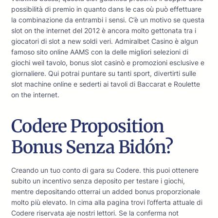
possibilità di premio in quanto dans le cas où può effettuare
la combinazione da entrambi i sensi. C’è un motivo se questa
slot on the internet del 2012 è ancora molto gettonata tra i
giocatori di slot a new soldi veri. Admiralbet Casino è algun
famoso sito online AAMS con la delle migliori selezioni di
giochi weil tavolo, bonus slot casinò e promozioni esclusive e
giornaliere. Qui potrai puntare su tanti sport, divertirti sulle
slot machine online e sederti ai tavoli di Baccarat e Roulette
on the internet.
Codere Proposition
Bonus Senza Bidón?
Creando un tuo conto di gara su Codere. this puoi ottenere
subito un incentivo senza deposito per testare i giochi,
mentre depositando otterrai un added bonus proporzionale
molto più elevato. In cima alla pagina trovi l’offerta attuale di
Codere riservata aje nostri lettori. Se la conferma not